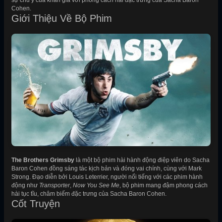
sự chú ý của khán giả với phong cách hài đặc trưng của Sacha Baron
Cohen.
Giới Thiệu Về Bộ Phim
The Brothers Grimsby
là một bộ phim hài hành động điệp viên do Sacha
Baron Cohen đồng sáng tác kịch bản và đóng vai chính, cùng với Mark
Strong. Đạo diễn bởi Louis Leterrier, người nổi tiếng với các phim hành
động như
Transporter
,
Now You See Me
, bộ phim mang đậm phong cách
hài tục tĩu, châm biếm đặc trưng của Sacha Baron Cohen.
Cốt Truyện