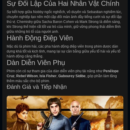
Sự Đối Lập Của Hai Nhân Vật Chính
Sự kết hợp giữa Nobby ngốc nghếch, vô duyên và Sebastian nghiêm túc,
chuyên nghiệp tạo nên một cặp đôi màn ảnh đầy tiếng cười và sự đối lập
thú vị. Chemistry giữa Sacha Baron Cohen và Mark Strong là điểm sáng,
khi Strong thể hiện rất tốt vai trò của mình, giữ vững phong thái điềm tĩnh
giữa những trò lố của người anh.
Hành Động Điệp Viên
Mặc dù là phim hài, các pha hành động điệp viên trong phim được dàn
dựng khá tốt và kịch tính, mang lại sự cân bằng giữa yếu tố hài và yếu tố
hành động căng thẳng.
Dàn Diễn Viên Phụ
Phim còn có sự tham gia của dàn diễn viên phụ tài năng như
Penélope
Cruz
,
Rebel Wilson
,
Isla Fisher
,
Gabourey Sidibe
, góp phần làm tăng
thêm màu sắc cho bộ phim.
Đánh Giá và Tiếp Nhận