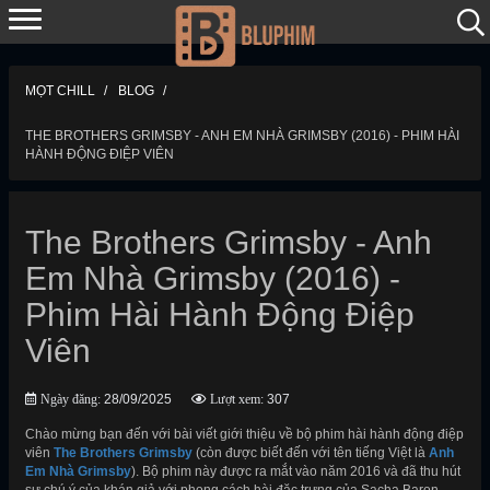
MỌT CHILL
BLOG
THE BROTHERS GRIMSBY - ANH EM NHÀ GRIMSBY (2016) - PHIM HÀI
HÀNH ĐỘNG ĐIỆP VIÊN
The Brothers Grimsby - Anh
Em Nhà Grimsby (2016) -
Phim Hài Hành Động Điệp
Viên
Ngày đăng:
28/09/2025
Lượt xem:
307
Chào mừng bạn đến với bài viết giới thiệu về bộ phim hài hành động điệp
viên
The Brothers Grimsby
(còn được biết đến với tên tiếng Việt là
Anh
Em Nhà Grimsby
). Bộ phim này được ra mắt vào năm 2016 và đã thu hút