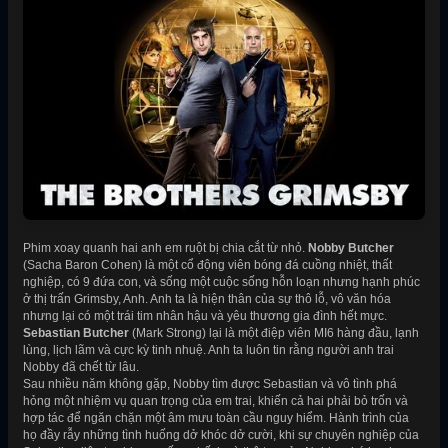
Phim xoay quanh hai anh em ruột bị chia cắt từ nhỏ.
Nobby Butcher
(Sacha Baron Cohen) là một cổ động viên bóng đá cuồng nhiệt, thất
nghiệp, có 9 đứa con, và sống một cuộc sống hỗn loạn nhưng hạnh phúc
ở thị trấn Grimsby, Anh. Anh ta là hiện thân của sự thô lỗ, vô văn hóa
nhưng lại có một trái tim nhân hậu và yêu thương gia đình hết mực.
Sebastian Butcher
(Mark Strong) lại là một điệp viên MI6 hàng đầu, lạnh
lùng, lịch lãm và cực kỳ tinh nhuệ. Anh ta luôn tin rằng người anh trai
Nobby đã chết từ lâu.
Sau nhiều năm không gặp, Nobby tìm được Sebastian và vô tình phá
hỏng một nhiệm vụ quan trọng của em trai, khiến cả hai phải bỏ trốn và
hợp tác để ngăn chặn một âm mưu toàn cầu nguy hiểm. Hành trình của
họ đầy rẫy những tình huống dở khóc dở cười, khi sự chuyên nghiệp của