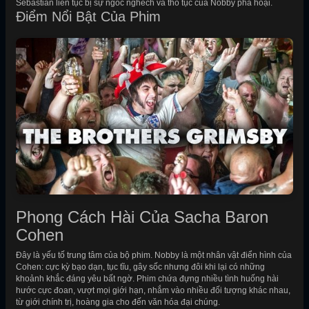
Sebastian liên tục bị sự ngốc nghếch và thô tục của Nobby phá hoại.
Điểm Nổi Bật Của Phim
Phong Cách Hài Của Sacha Baron
Cohen
Đây là yếu tố trung tâm của bộ phim. Nobby là một nhân vật điển hình của
Cohen: cực kỳ bạo dạn, tục tĩu, gây sốc nhưng đôi khi lại có những
khoảnh khắc đáng yêu bất ngờ. Phim chứa đựng nhiều tình huống hài
hước cực đoan, vượt mọi giới hạn, nhắm vào nhiều đối tượng khác nhau,
từ giới chính trị, hoàng gia cho đến văn hóa đại chúng.