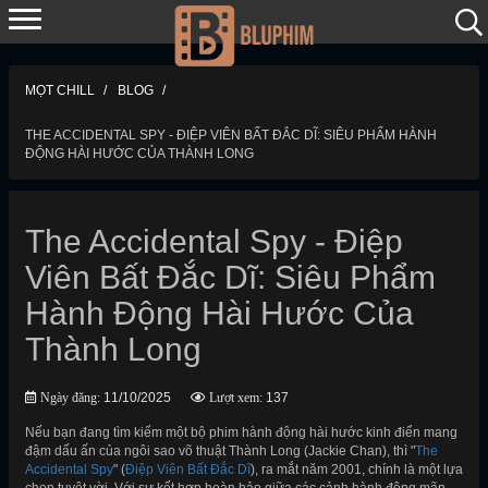
MỌT CHILL
BLOG
THE ACCIDENTAL SPY - ĐIỆP VIÊN BẤT ĐẮC DĨ: SIÊU PHẨM HÀNH
ĐỘNG HÀI HƯỚC CỦA THÀNH LONG
The Accidental Spy - Điệp
Viên Bất Đắc Dĩ: Siêu Phẩm
Hành Động Hài Hước Của
Thành Long
Ngày đăng:
11/10/2025
Lượt xem:
137
Nếu bạn đang tìm kiếm một bộ phim hành động hài hước kinh điển mang
đậm dấu ấn của ngôi sao võ thuật Thành Long (Jackie Chan), thì "
The
Accidental Spy
" (
Điệp Viên Bất Đắc Dĩ
), ra mắt năm 2001, chính là một lựa