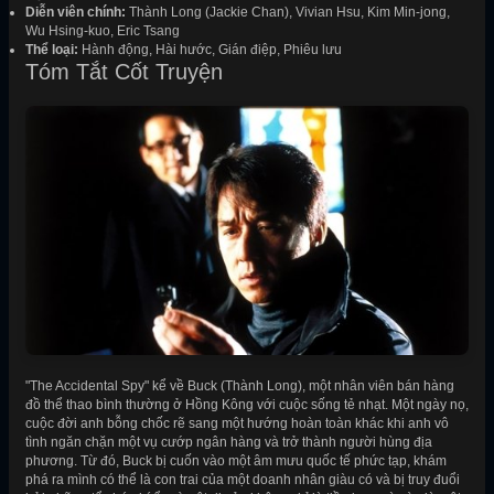
Diễn viên chính:
Thành Long (Jackie Chan), Vivian Hsu, Kim Min-jong,
Wu Hsing-kuo, Eric Tsang
Thể loại:
Hành động, Hài hước, Gián điệp, Phiêu lưu
Tóm Tắt Cốt Truyện
"The Accidental Spy" kể về Buck (Thành Long), một nhân viên bán hàng
đồ thể thao bình thường ở Hồng Kông với cuộc sống tẻ nhạt. Một ngày nọ,
cuộc đời anh bỗng chốc rẽ sang một hướng hoàn toàn khác khi anh vô
tình ngăn chặn một vụ cướp ngân hàng và trở thành người hùng địa
phương. Từ đó, Buck bị cuốn vào một âm mưu quốc tế phức tạp, khám
phá ra mình có thể là con trai của một doanh nhân giàu có và bị truy đuổi