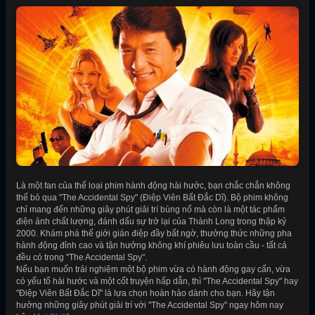
Là một fan của thể loại phim hành động hài hước, bạn chắc chắn không
thể bỏ qua "The Accidental Spy" (Điệp Viên Bất Đắc Dĩ). Bộ phim không
chỉ mang đến những giây phút giải trí bùng nổ mà còn là một tác phẩm
điện ảnh chất lượng, đánh dấu sự trở lại của Thành Long trong thập kỷ
2000. Khám phá thế giới gián điệp đầy bất ngờ, thưởng thức những pha
hành động đỉnh cao và tận hưởng không khí phiêu lưu toàn cầu - tất cả
đều có trong "The Accidental Spy".
Nếu bạn muốn trải nghiệm một bộ phim vừa có hành động gay cấn, vừa
có yếu tố hài hước và một cốt truyện hấp dẫn, thì "The Accidental Spy" hay
"Điệp Viên Bất Đắc Dĩ" là lựa chọn hoàn hảo dành cho bạn. Hãy tận
hưởng những giây phút giải trí với "The Accidental Spy" ngay hôm nay