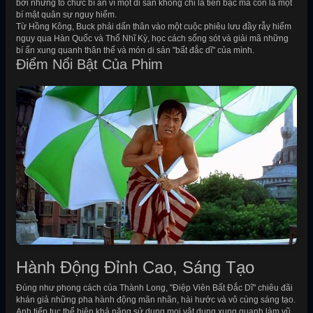
bởi những tổ chức bí ẩn vì một di sản không chỉ là tiền bạc mà còn là một
bí mật quân sự nguy hiểm.
Từ Hồng Kông, Buck phải dấn thân vào một cuộc phiêu lưu đầy rẫy hiểm
nguy qua Hàn Quốc và Thổ Nhĩ Kỳ, học cách sống sót và giải mã những
bí ẩn xung quanh thân thế và món di sản "bất đắc dĩ" của mình.
Điểm Nổi Bật Của Phim
Hành Động Đỉnh Cao, Sáng Tạo
Đúng như phong cách của Thành Long, "Điệp Viên Bất Đắc Dĩ" chiêu đãi
khán giả những pha hành động mãn nhãn, hài hước và vô cùng sáng tạo.
Anh tiếp tục thể hiện khả năng sử dụng mọi vật dụng xung quanh làm vũ