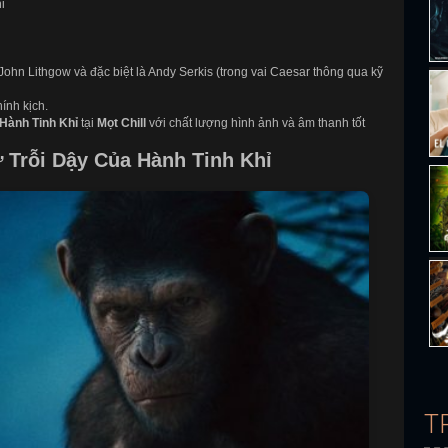
ỉ
John Lithgow và đặc biệt là Andy Serkis (trong vai Caesar thông qua kỹ
ính kịch.
Hành Tinh Khỉ
tại
Mọt Chill
với chất lượng hình ảnh và âm thanh tốt
 Trỗi Dậy Của Hành Tinh Khỉ
T