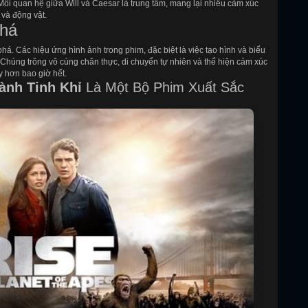
 Mối quan hệ giữa Will và Caesar là trung tâm, mang lại nhiều cảm xúc
 và động vật.
Phá
há. Các hiệu ứng hình ảnh trong phim, đặc biệt là việc tạo hình và biểu
 Chúng trông vô cùng chân thực, di chuyển tự nhiên và thể hiện cảm xúc
y hơn bao giờ hết.
ành Tinh Khỉ
Là Một Bộ Phim Xuất Sắc