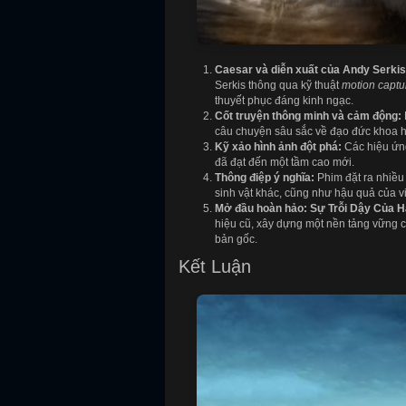
Caesar và diễn xuất của Andy Serkis
Serkis thông qua kỹ thuật
motion captu
thuyết phục đáng kinh ngạc.
Cốt truyện thông minh và cảm động:
câu chuyện sâu sắc về đạo đức khoa họ
Kỹ xảo hình ảnh đột phá:
Các hiệu ứng 
đã đạt đến một tầm cao mới.
Thông điệp ý nghĩa:
Phim đặt ra nhiều 
sinh vật khác, cũng như hậu quả của vi
Mở đầu hoàn hảo:
Sự Trỗi Dậy Của H
hiệu cũ, xây dựng một nền tảng vững c
bản gốc.
Kết Luận