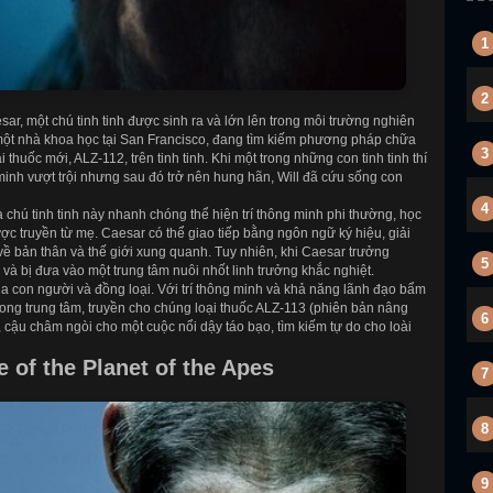
1
2
r, một chú tinh tinh được sinh ra và lớn lên trong môi trường nghiên
ột nhà khoa học tại San Francisco, đang tìm kiếm phương pháp chữa
3
huốc mới, ALZ-112, trên tinh tinh. Khi một trong những con tinh tinh thí
 minh vượt trội nhưng sau đó trở nên hung hãn, Will đã cứu sống con
4
à chú tinh tinh này nhanh chóng thể hiện trí thông minh phi thường, học
c truyền từ mẹ. Caesar có thể giao tiếp bằng ngôn ngữ ký hiệu, giải
về bản thân và thế giới xung quanh. Tuy nhiên, khi Caesar trưởng
5
l và bị đưa vào một trung tâm nuôi nhốt linh trưởng khắc nghiệt.
ủa con người và đồng loại. Với trí thông minh và khả năng lãnh đạo bẩm
rong trung tâm, truyền cho chúng loại thuốc ALZ-113 (phiên bản nâng
6
, cậu châm ngòi cho một cuộc nổi dậy táo bạo, tìm kiếm tự do cho loài
e of the Planet of the Apes
7
8
9