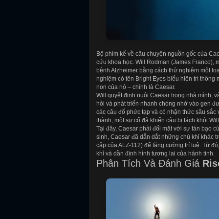
Bộ phim kể về câu chuyện nguồn gốc của Caesa
cứu khoa học. Will Rodman (James Franco), m
bệnh Alzheimer bằng cách thử nghiệm một loại t
nghiệm có tên Bright Eyes biểu hiện trí thông
non của nó – chính là Caesar.
Will quyết định nuôi Caesar trong nhà mình, v
hỏi và phát triển nhanh chóng nhờ vào gen đượ
các câu đố phức tạp và có nhận thức sâu sắc 
thành, một sự cố đã khiến cậu bị tách khỏi Wil
Tại đây, Caesar phải đối mặt với sự tàn bạo c
sinh, Caesar đã dẫn dắt những chú khỉ khác t
cấp của ALZ-112) để tăng cường trí tuệ. Từ đó
khỉ và dần định hình tương lai của hành tinh.
Phân Tích Và Đánh Giá
Ris