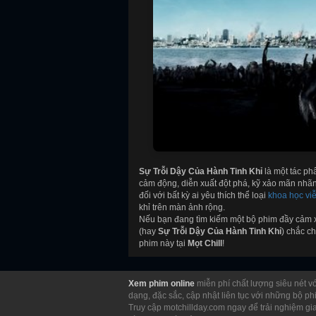
Sự Trỗi Dậy Của Hành Tinh Khỉ
là một tác ph
cảm động, diễn xuất đột phá, kỹ xảo mãn nhã
đối với bất kỳ ai yêu thích thể loại
khoa học vi
khỉ trên màn ảnh rộng.
Nếu bạn đang tìm kiếm một bộ phim đầy cảm xú
(hay
Sự Trỗi Dậy Của Hành Tinh Khỉ
) chắc c
phim này tại
Mọt Chill
!
Xem phim online
miễn phí chất lượng siêu nét vớ
dạng, đặc sắc, cập nhật liên tục với những bộ ph
Truy cập motchillday.com ngay để trải nghiệm gia