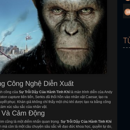
10
T
ng Công Nghệ Diễn Xuất
ành công của
Sự Trỗi Dậy Của Hành Tinh Khỉ
là màn trình diễn của Andy
tion capture
tiên tiến, Serkis đã thổi hồn vào nhân vật Caesar, tạo ra
uyết phục. Khán giả không chỉ thấy một chú khỉ được tạo ra bằng công
ảm xúc sâu sắc của nhân vật.
h Và Cảm Động
phim cũng là một điểm nhấn quan trọng.
Sự Trỗi Dậy Của Hành Tinh Khỉ
 mà còn là một câu chuyện sâu sắc về đạo đức khoa học, quyền tự do,