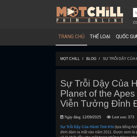
Cô
TRANG CHỦ
THỂ LOẠI
QUỐC GI
MỌT CHILL
BLOG
SỰ TRỖI DẬY CỦA 
Sự Trỗi Dậy Của Hà
Planet of the Ape
Viễn Tưởng Đỉnh
Ngày đăng:
12/09/2025
Lượt xem:
373
Sự Trỗi Dậy Của Hành Tinh Khỉ
(tựa tiếng An
đình đám ra mắt vào năm 2011. Được xem là 