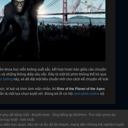
ẩm khoa học viễn tưởng xuất sắc, kết hợp hoàn hảo giữa câu chuyện
n và những thông điệp sâu sắc. Đây là một bộ phim không thể bỏ qua
ễn tưởng
này, và đã đặt một tiêu chuẩn mới cho cách kể chuyện về loài
c, trí tuệ và hình ảnh mãn nhãn, thì
Rise of the Planet of the Apes
hắn là một lựa chọn tuyệt vời. Đừng bỏ lỡ cơ hội
xem phim online
bộ
i phụ đề tiếng Việt - thuyết minh - lồng tiếng tại BluPhim. Thư viện phim đa
im hay nhất - mới nhất.
o diện trực quan, tiện lợi và tốc độ tải nhanh, mang đến những trải nghiệm tuyệt