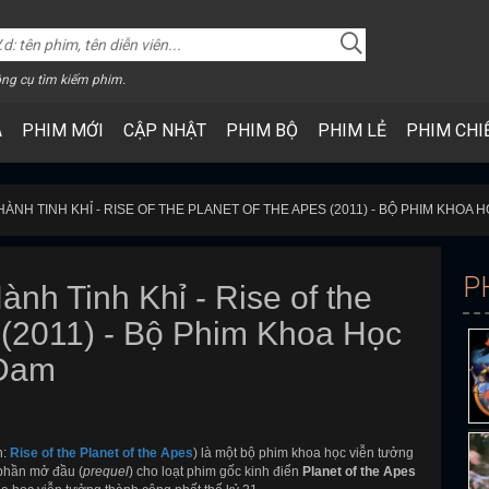
ng cụ tìm kiếm phim.
A
PHIM MỚI
CẬP NHẬT
PHIM BỘ
PHIM LẺ
PHIM CHI
HÀNH TINH KHỈ - RISE OF THE PLANET OF THE APES (2011) - BỘ PHIM KHOA
P
nh Tinh Khỉ - Rise of the
s (2011) - Bộ Phim Khoa Học
 Đam
h:
Rise of the Planet of the Apes
) là một bộ phim khoa học viễn tưởng
phần mở đầu (
prequel
) cho loạt phim gốc kinh điển
Planet of the Apes