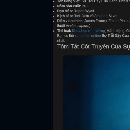
Tên tiếng Việt:
Sự Trỗi Dậy Của Hành Tinh Kh
Năm sản xuất:
2011
Đạo diễn:
Rupert Wyatt
Kịch bản:
Rick Jaffa và Amanda Silver
Diễn viên chính:
James Franco, Freida Pinto, 
thuật
motion capture
).
Thể loại:
Khoa học viễn tưởng
, Hành động, Ch
Bạn có thể
xem phim online
Sự Trỗi Dậy Của 
nhất.
Tóm Tắt Cốt Truyện Của
Sự