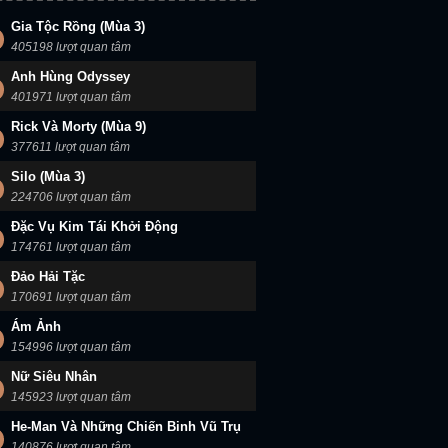
Gia Tộc Rồng (Mùa 3)
405198 lượt quan tâm
Anh Hùng Odyssey
401971 lượt quan tâm
Rick Và Morty (Mùa 9)
377611 lượt quan tâm
Silo (Mùa 3)
224706 lượt quan tâm
Đặc Vụ Kim Tái Khởi Động
174761 lượt quan tâm
Đảo Hải Tặc
170691 lượt quan tâm
Ám Ảnh
154996 lượt quan tâm
Nữ Siêu Nhân
145923 lượt quan tâm
He-Man Và Những Chiến Binh Vũ Trụ
140876 lượt quan tâm