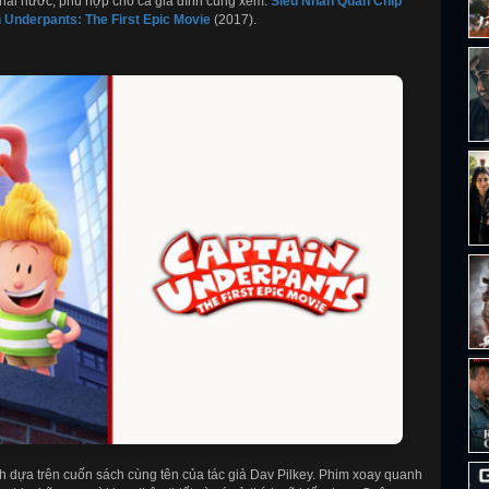
à hài hước, phù hợp cho cả gia đình cùng xem:
Siêu Nhân Quần Chíp
 Underpants: The First Epic Movie
(2017).
h dựa trên cuốn sách cùng tên của tác giả Dav Pilkey. Phim xoay quanh