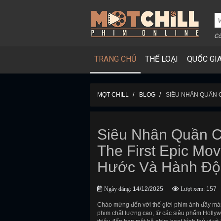
Cô
TRANG CHỦ
THỂ LOẠI
QUỐC GI
MỌT CHILL
BLOG
SIÊU NHÂN QUẦN C
Siêu Nhân Quần Ch
The First Epic Mov
Hước Và Hành Độ
Ngày đăng:
14/12/2025
Lượt xem:
157
Chào mừng đến với thế giới phim ảnh đầy màu
phim chất lượng cao, từ các siêu phẩm Holly