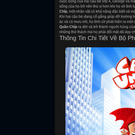
cuộc sống của hai cậu bé lớp 4, George và Ha
sống của họ trở nên thú vị hơn khi họ vô tình
Chíp
, một nhân vật có khả năng đặc biệt và m
Khi hai cậu bé đang cố gắng giúp đỡ trường h
ác và có mưu mô, họ tình cờ phát hiện ra một
Quần Chíp
ra đời và trở thành người hùng của
những thử thách mà họ phải đối mặt đã dạy ch
Thông Tin Chi Tiết Về Bộ P