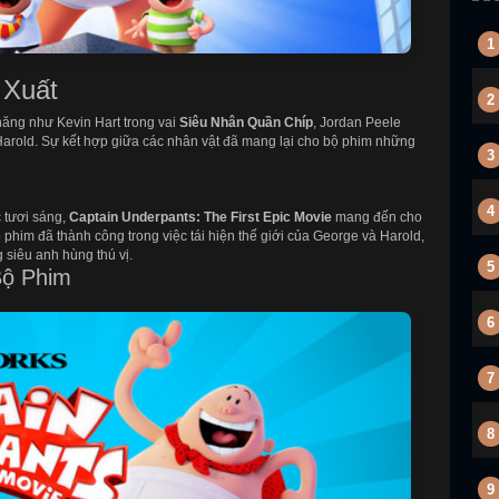
1
 Xuất
2
năng như Kevin Hart trong vai
Siêu Nhân Quần Chíp
, Jordan Peele
 Harold. Sự kết hợp giữa các nhân vật đã mang lại cho bộ phim những
3
4
 tươi sáng,
Captain Underpants: The First Epic Movie
mang đến cho
Bộ phim đã thành công trong việc tái hiện thế giới của George và Harold,
siêu anh hùng thú vị.
5
Bộ Phim
6
7
8
9