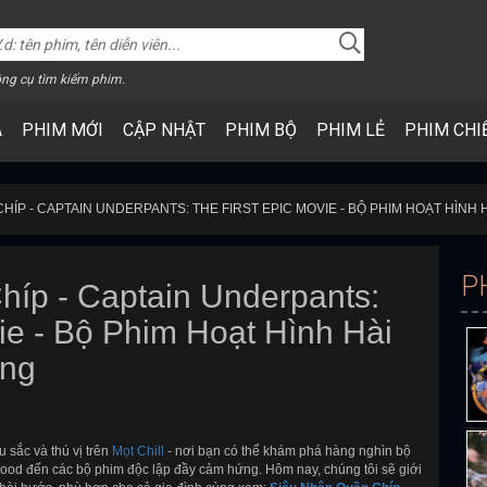
ng cụ tìm kiếm phim.
A
PHIM MỚI
CẬP NHẬT
PHIM BỘ
PHIM LẺ
PHIM CHI
HÍP - CAPTAIN UNDERPANTS: THE FIRST EPIC MOVIE - BỘ PHIM HOẠT HÌN
P
íp - Captain Underpants:
ie - Bộ Phim Hoạt Hình Hài
ng
 sắc và thú vị trên
Mọt Chill
- nơi bạn có thể khám phá hàng nghìn bộ
wood đến các bộ phim độc lập đầy cảm hứng. Hôm nay, chúng tôi sẽ giới