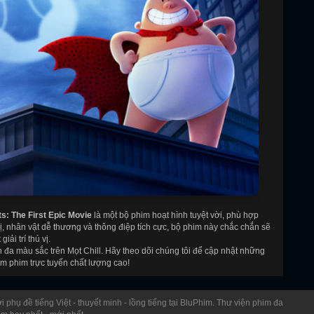
s: The First Epic Movie
là một bộ phim hoạt hình tuyệt vời, phù hợp
vị, nhân vật dễ thương và thông điệp tích cực, bộ phim này chắc chắn sẽ
ải trí thú vị.
 đa màu sắc trên Mọt Chill. Hãy theo dõi chúng tôi để cập nhật những
m phim trực tuyến chất lượng cao!
i phụ đề tiếng Việt - thuyết minh - lồng tiếng tại BluPhim. Thư viện phim đa