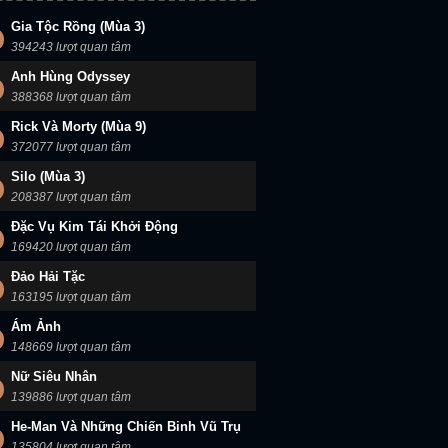
Gia Tộc Rồng (Mùa 3)
394243 lượt quan tâm
Anh Hùng Odyssey
388368 lượt quan tâm
Rick Và Morty (Mùa 9)
372077 lượt quan tâm
Silo (Mùa 3)
208387 lượt quan tâm
Đặc Vụ Kim Tái Khởi Động
169420 lượt quan tâm
Đảo Hải Tặc
163195 lượt quan tâm
Ám Ảnh
148669 lượt quan tâm
Nữ Siêu Nhân
139886 lượt quan tâm
He-Man Và Những Chiến Binh Vũ Trụ
135804 lượt quan tâm