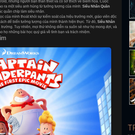
rold, những người bạn thân thiết và có sở thích vẽ biếm họa. Cuộc
 tạo ra một siêu anh hùng từ tưởng tượng của mình:
Siêu Nhân Quần
ặc quần chíp làm siêu nhân.
ọc của mình thoát khỏi sự kiểm soát của hiệu trưởng mới, giáo viên độc
 cách để biến tưởng tượng của mình thành hiện thực. Từ đó,
Siêu Nhân
 trường. Tuy nhiên, mọi thứ không diễn ra suôn sẻ như họ mong đợi, và
o họ những bài học quý giá về tình bạn và trách nhiệm.
him
T