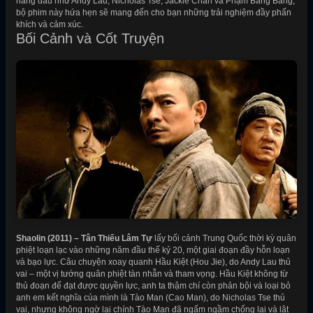
hàng đầu như Andy Lau, Nicholas Tse, Jackie Chan và Phạm Băng Băng,
bộ phim này hứa hẹn sẽ mang đến cho bạn những trải nghiệm đầy phấn
khích và cảm xúc.
Bối Cảnh và Cốt Truyện
Shaolin (2011) – Tân Thiếu Lâm Tự
lấy bối cảnh Trung Quốc thời kỳ quân
phiệt loạn lạc vào những năm đầu thế kỷ 20, một giai đoạn đầy hỗn loạn
và bạo lực. Câu chuyện xoay quanh Hầu Kiệt (Hou Jie), do Andy Lau thủ
vai – một vị tướng quân phiệt tàn nhẫn và tham vọng. Hầu Kiệt không từ
thủ đoạn để đạt được quyền lực, anh ta thậm chí còn phản bội và loại bỏ
anh em kết nghĩa của mình là Tào Man (Cao Man), do Nicholas Tse thủ
vai, nhưng không ngờ lại chính Tào Man đã ngấm ngầm chống lại và lật