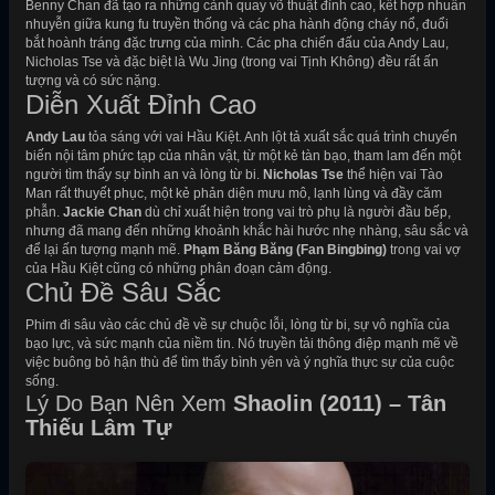
Benny Chan đã tạo ra những cảnh quay võ thuật đỉnh cao, kết hợp nhuần
nhuyễn giữa kung fu truyền thống và các pha hành động cháy nổ, đuổi
bắt hoành tráng đặc trưng của mình. Các pha chiến đấu của Andy Lau,
Nicholas Tse và đặc biệt là Wu Jing (trong vai Tịnh Không) đều rất ấn
tượng và có sức nặng.
Diễn Xuất Đỉnh Cao
Andy Lau
tỏa sáng với vai Hầu Kiệt. Anh lột tả xuất sắc quá trình chuyển
biến nội tâm phức tạp của nhân vật, từ một kẻ tàn bạo, tham lam đến một
người tìm thấy sự bình an và lòng từ bi.
Nicholas Tse
thể hiện vai Tào
Man rất thuyết phục, một kẻ phản diện mưu mô, lạnh lùng và đầy căm
phẫn.
Jackie Chan
dù chỉ xuất hiện trong vai trò phụ là người đầu bếp,
nhưng đã mang đến những khoảnh khắc hài hước nhẹ nhàng, sâu sắc và
để lại ấn tượng mạnh mẽ.
Phạm Băng Băng (Fan Bingbing)
trong vai vợ
của Hầu Kiệt cũng có những phân đoạn cảm động.
Chủ Đề Sâu Sắc
Phim đi sâu vào các chủ đề về sự chuộc lỗi, lòng từ bi, sự vô nghĩa của
bạo lực, và sức mạnh của niềm tin. Nó truyền tải thông điệp mạnh mẽ về
việc buông bỏ hận thù để tìm thấy bình yên và ý nghĩa thực sự của cuộc
sống.
Lý Do Bạn Nên Xem
Shaolin (2011) – Tân
Thiếu Lâm Tự