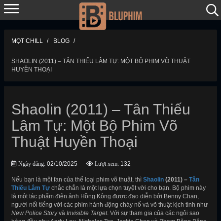
MỌT CHILL
BLOG
SHAOLIN (2011) – TÂN THIẾU LÂM TỰ: MỘT BỘ PHIM VÕ THUẬT
HUYỀN THOẠI
Shaolin (2011) – Tân Thiếu
Lâm Tự: Một Bộ Phim Võ
Thuật Huyền Thoại
Ngày đăng:
02/10/2025
Lượt xem:
132
Nếu bạn là một fan của thể loại phim võ thuật, thì
Shaolin
(2011) –
Tân
Thiếu Lâm Tự
chắc chắn là một lựa chọn tuyệt vời cho bạn. Bộ phim này
là một tác phẩm điện ảnh Hồng Kông được đạo diễn bởi Benny Chan,
người nổi tiếng với các phim hành động cháy nổ và võ thuật kịch tính như
New Police Story
và
Invisible Target
. Với sự tham gia của các ngôi sao