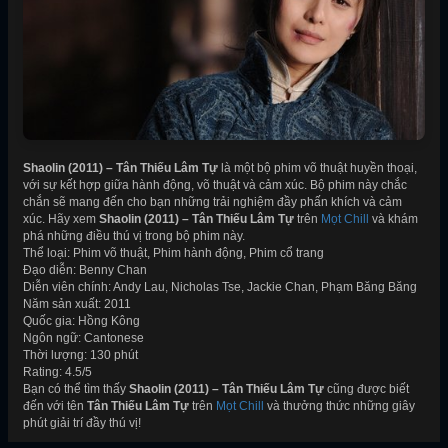
Shaolin (2011) – Tân Thiếu Lâm Tự
là một bộ phim võ thuật huyền thoại,
với sự kết hợp giữa hành động, võ thuật và cảm xúc. Bộ phim này chắc
chắn sẽ mang đến cho bạn những trải nghiệm đầy phấn khích và cảm
xúc. Hãy xem
Shaolin (2011) – Tân Thiếu Lâm Tự
trên
Mọt Chill
và khám
phá những điều thú vị trong bộ phim này.
Thể loại: Phim võ thuật, Phim hành động, Phim cổ trang
Đạo diễn: Benny Chan
Diễn viên chính: Andy Lau, Nicholas Tse, Jackie Chan, Phạm Băng Băng
Năm sản xuất: 2011
Quốc gia: Hồng Kông
Ngôn ngữ: Cantonese
Thời lượng: 130 phút
Rating: 4.5/5
Bạn có thể tìm thấy
Shaolin (2011) – Tân Thiếu Lâm Tự
cũng được biết
đến với tên
Tân Thiếu Lâm Tự
trên
Mọt Chill
và thưởng thức những giây
phút giải trí đầy thú vị!