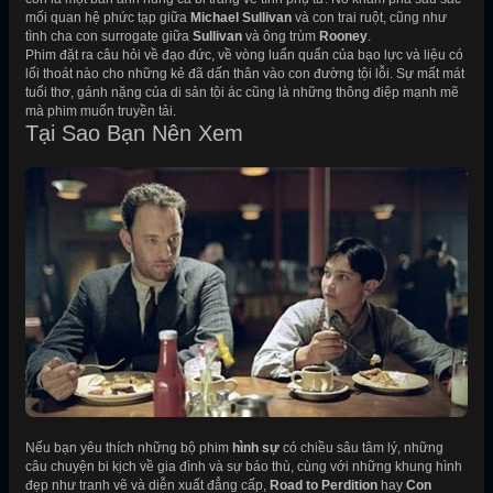
mối quan hệ phức tạp giữa
Michael Sullivan
và con trai ruột, cũng như
tình cha con surrogate giữa
Sullivan
và ông trùm
Rooney
.
Phim đặt ra câu hỏi về đạo đức, về vòng luẩn quẩn của bạo lực và liệu có
lối thoát nào cho những kẻ đã dấn thân vào con đường tội lỗi. Sự mất mát
tuổi thơ, gánh nặng của di sản tội ác cũng là những thông điệp mạnh mẽ
mà phim muốn truyền tải.
Tại Sao Bạn Nên Xem
Nếu bạn yêu thích những bộ phim
hình sự
có chiều sâu tâm lý, những
câu chuyện bi kịch về gia đình và sự báo thù, cùng với những khung hình
đẹp như tranh vẽ và diễn xuất đẳng cấp,
Road to Perdition
hay
Con