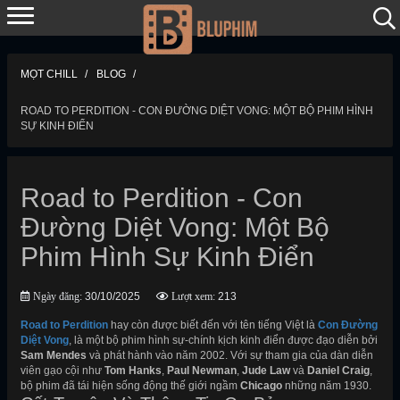
MỌT CHILL
BLOG
ROAD TO PERDITION - CON ĐƯỜNG DIỆT VONG: MỘT BỘ PHIM HÌNH
SỰ KINH ĐIỂN
Road to Perdition - Con
Đường Diệt Vong: Một Bộ
Phim Hình Sự Kinh Điển
Ngày đăng:
30/10/2025
Lượt xem:
213
Road to Perdition
hay còn được biết đến với tên tiếng Việt là
Con Đường
Diệt Vong
, là một bộ phim hình sự-chính kịch kinh điển được đạo diễn bởi
Sam Mendes
và phát hành vào năm 2002. Với sự tham gia của dàn diễn
viên gạo cội như
Tom Hanks
,
Paul Newman
,
Jude Law
và
Daniel Craig
,
bộ phim đã tái hiện sống động thế giới ngầm
Chicago
những năm 1930.