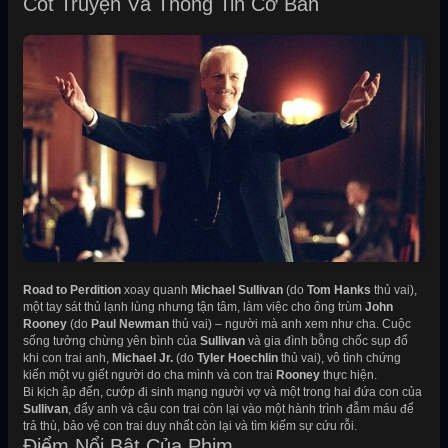
Cốt Truyện Và Thông Tin Cơ Bản
Road to Perdition
xoay quanh
Michael Sullivan
(do
Tom Hanks
thủ vai),
một tay sát thủ lạnh lùng nhưng tận tâm, làm việc cho ông trùm
John
Rooney
(do
Paul Newman
thủ vai) – người mà anh xem như cha. Cuộc
sống tưởng chừng yên bình của
Sullivan
và gia đình bỗng chốc sụp đổ
khi con trai anh,
Michael Jr.
(do
Tyler Hoechlin
thủ vai), vô tình chứng
kiến một vụ giết người do cha mình và con trai
Rooney
thực hiện.
Bi kịch ập đến, cướp đi sinh mạng người vợ và một trong hai đứa con của
Sullivan
, đẩy anh và cậu con trai còn lại vào một hành trình đẫm máu để
trả thù, bảo vệ con trai duy nhất còn lại và tìm kiếm sự cứu rỗi.
Điểm Nổi Bật Của Phim