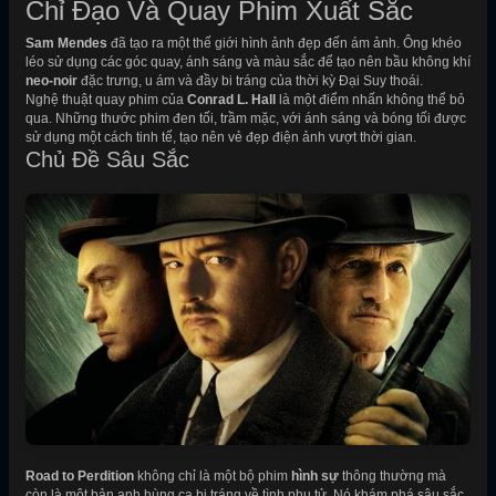
Chỉ Đạo Và Quay Phim Xuất Sắc
Sam Mendes
đã tạo ra một thế giới hình ảnh đẹp đến ám ảnh. Ông khéo
léo sử dụng các góc quay, ánh sáng và màu sắc để tạo nên bầu không khí
neo-noir
đặc trưng, u ám và đầy bi tráng của thời kỳ Đại Suy thoái.
Nghệ thuật quay phim của
Conrad L. Hall
là một điểm nhấn không thể bỏ
qua. Những thước phim đen tối, trầm mặc, với ánh sáng và bóng tối được
sử dụng một cách tinh tế, tạo nên vẻ đẹp điện ảnh vượt thời gian.
Chủ Đề Sâu Sắc
Road to Perdition
không chỉ là một bộ phim
hình sự
thông thường mà
còn là một bản anh hùng ca bi tráng về tình phụ tử. Nó khám phá sâu sắc