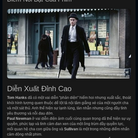
Diễn Xuất Đỉnh Cao
Tom Hanks
đã có một vai diễn "phản diện" hiếm hoi nhưng xuất sắc, thoát
khỏi hình tượng quen thuộc để lột tả nội tâm giằng xé của một người cha
và một sát thủ. Anh thể hiện sự lạnh lùng, tàn nhẫn nhưng cũng đầy tình
yêu thương và nỗi đau đớn.
Paul Newman
ở vai diễn điện ảnh cuối cùng quan trọng đã thể hiện sự uy
quyền, phức tạp và tình cảm đan xen của một ông trùm đầy quyền lực,
mối quan hệ cha con giữa ông và
Sullivan
là một trong những điểm nhấn
cảm động nhất phim.