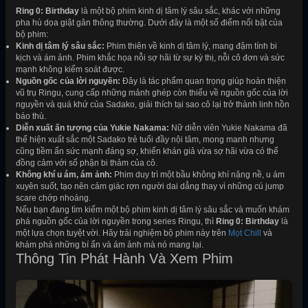
Ring 0: Birthday
là một bộ phim kinh dị tâm lý sâu sắc, khác với những
pha hù dọa giật gân thông thường. Dưới đây là một số điểm nổi bật của
bộ phim:
Kinh dị tâm lý sâu sắc:
Phim thiên về kinh dị tâm lý, mang đậm tính bi
kịch và ám ảnh. Phim khắc họa nỗi sợ hãi từ sự kỳ thị, nỗi cô đơn và sức
mạnh không kiểm soát được.
Nguồn gốc của lời nguyền:
Đây là tác phẩm quan trọng giúp hoàn thiện
vũ trụ Ringu, cung cấp những mảnh ghép còn thiếu về nguồn gốc của lời
nguyền và quá khứ của Sadako, giải thích tại sao cô lại trở thành linh hồn
báo thù.
Diễn xuất ấn tượng của Yukie Nakama:
Nữ diễn viên Yukie Nakama đã
thể hiện xuất sắc một Sadako trẻ tuổi đầy nội tâm, mong manh nhưng
cũng tiềm ẩn sức mạnh đáng sợ, khiến khán giả vừa sợ hãi vừa có thể
đồng cảm với số phận bi thảm của cô.
Không khí u ám, ám ảnh:
Phim duy trì một bầu không khí nặng nề, u ám
xuyên suốt, tạo nên cảm giác rợn người dai dẳng thay vì những cú jump
scare chớp nhoáng.
Nếu bạn đang tìm kiếm một bộ phim kinh dị tâm lý sâu sắc và muốn khám
phá nguồn gốc của lời nguyền trong series Ringu, thì
Ring 0: Birthday
là
một lựa chọn tuyệt vời. Hãy trải nghiệm bộ phim này trên
Mọt Chill
và
khám phá những bí ẩn và ám ảnh mà nó mang lại.
Thông Tin Phát Hành Và Xem Phim