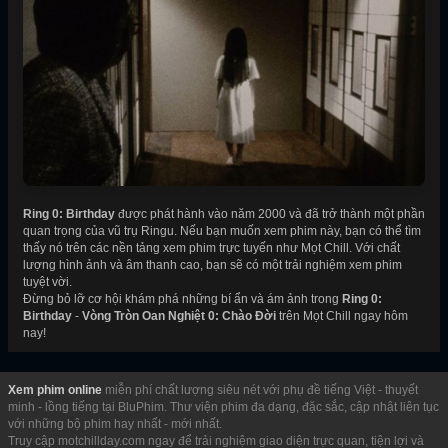
Ring 0: Birthday
được phát hành vào năm 2000 và đã trở thành một phần
quan trọng của vũ trụ Ringu. Nếu bạn muốn xem phim này, bạn có thể tìm
thấy nó trên các nền tảng xem phim trực tuyến như Mọt Chill. Với chất
lượng hình ảnh và âm thanh cao, bạn sẽ có một trải nghiệm xem phim
tuyệt vời.
Đừng bỏ lỡ cơ hội khám phá những bí ẩn và ám ảnh trong
Ring 0:
Birthday
-
Vòng Tròn Oan Nghiệt 0: Chào Đời
trên Mọt Chill ngay hôm
nay!
Xem phim online
miễn phí chất lượng siêu nét với phụ đề tiếng Việt - thuyết
minh - lồng tiếng tại BluPhim. Thư viện phim đa dạng, đặc sắc, cập nhật liên tục
với những bộ phim hay nhất - mới nhất.
Truy cập motchillday.com ngay để trải nghiệm giao diện trực quan, tiện lợi và