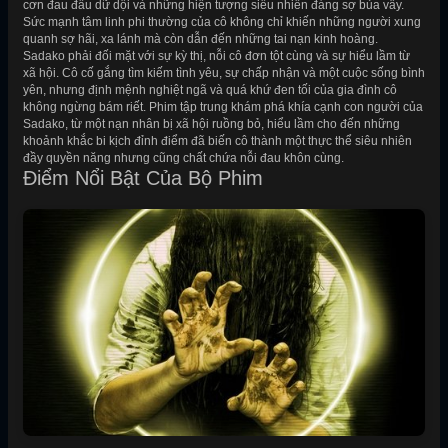
cơn đau đầu dữ dội và những hiện tượng siêu nhiên đáng sợ bủa vây.
Sức mạnh tâm linh phi thường của cô không chỉ khiến những người xung
quanh sợ hãi, xa lánh mà còn dẫn đến những tai nạn kinh hoàng.
Sadako phải đối mặt với sự kỳ thị, nỗi cô đơn tột cùng và sự hiểu lầm từ
xã hội. Cô cố gắng tìm kiếm tình yêu, sự chấp nhận và một cuộc sống bình
yên, nhưng định mệnh nghiệt ngã và quá khứ đen tối của gia đình cô
không ngừng bám riết. Phim tập trung khám phá khía cạnh con người của
Sadako, từ một nạn nhân bị xã hội ruồng bỏ, hiểu lầm cho đến những
khoảnh khắc bi kịch đỉnh điểm đã biến cô thành một thực thể siêu nhiên
đầy quyền năng nhưng cũng chất chứa nỗi đau khôn cùng.
Điểm Nổi Bật Của Bộ Phim