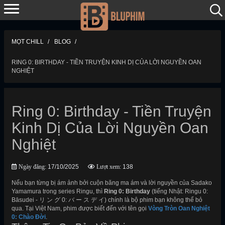
MỌT CHILL
BLOG
RING 0: BIRTHDAY - TIỀN TRUYỆN KINH DỊ CỦA LỜI NGUYỀN OAN
NGHIỆT
Ring 0: Birthday - Tiền Truyện
Kinh Dị Của Lời Nguyền Oan
Nghiệt
Ngày đăng:
17/10/2025
Lượt xem:
138
Nếu bạn từng bị ám ảnh bởi cuộn băng ma ám và lời nguyền của Sadako
Yamamura trong series Ringu, thì
Ring 0: Birthday
(tiếng Nhật: Ringu 0:
Bāsudei - リ ン グ 0: バ ー ス デ イ) chính là bộ phim bạn không thể bỏ
qua. Tại Việt Nam, phim được biết đến với tên gọi
Vòng Tròn Oan Nghiệt
0: Chào Đời
.