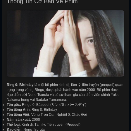
Thông Tin Cơ Bản Về Phim
Ring 0: Birthday
là một bộ phim kinh dị, tâm lý, tiền truyện (prequel) quan
trọng trong vũ trụ Ringu, được phát hành vào năm 2000. Bộ phim được
đạo diễn bởi Norio Tsuruta và có sự tham gia của diễn viên chính Yukie
Nakama trong vai Sadako Yamamura.
Tên gốc:
Ringu 0: Bāsudei (リング0：バースデイ)
Tên tiếng Anh:
Ring 0: Birthday
Tên tiếng Việt:
Vòng Tròn Oan Nghiệt 0: Chào Đời
Năm sản xuất:
2000
Thể loại:
Kinh dị, Tâm lý, Tiền truyện (Prequel)
Đạo diễn:
Norio Tsuruta