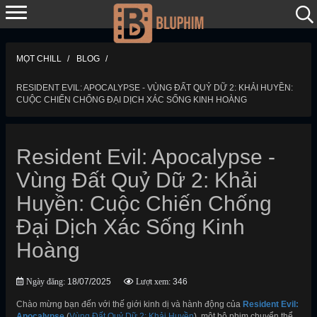
MỌT CHILL
BLOG
RESIDENT EVIL: APOCALYPSE - VÙNG ĐẤT QUỶ DỮ 2: KHẢI HUYỀN:
CUỘC CHIẾN CHỐNG ĐẠI DỊCH XÁC SỐNG KINH HOÀNG
Resident Evil: Apocalypse -
Vùng Đất Quỷ Dữ 2: Khải
Huyền: Cuộc Chiến Chống
Đại Dịch Xác Sống Kinh
Hoàng
Ngày đăng:
18/07/2025
Lượt xem:
346
Chào mừng bạn đến với thế giới kinh dị và hành động của
Resident Evil:
Apocalypse
(
Vùng Đất Quỷ Dữ 2: Khải Huyền
), một bộ phim chuyển thể