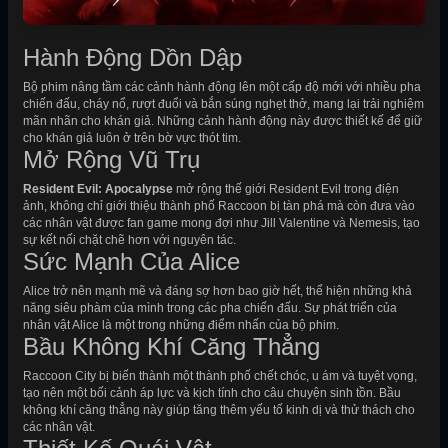
Hành Động Dồn Dập
Bộ phim nâng tầm các cảnh hành động lên một cấp độ mới với nhiều pha
chiến đấu, cháy nổ, rượt đuổi và bắn súng nghẹt thở, mang lại trải nghiệm
mãn nhãn cho khán giả. Những cảnh hành động này được thiết kế để giữ
cho khán giả luôn ở trên bờ vực thót tim.
Mở Rộng Vũ Trụ
Resident Evil: Apocalypse
mở rộng thế giới Resident Evil trong điện
ảnh, không chỉ giới thiệu thành phố Raccoon bị tàn phá mà còn đưa vào
các nhân vật được fan game mong đợi như Jill Valentine và Nemesis, tạo
sự kết nối chặt chẽ hơn với nguyên tác.
Sức Mạnh Của Alice
Alice trở nên mạnh mẽ và đáng sợ hơn bao giờ hết, thể hiện những khả
năng siêu phàm của mình trong các pha chiến đấu. Sự phát triển của
nhân vật Alice là một trong những điểm nhấn của bộ phim.
Bầu Không Khí Căng Thẳng
Raccoon City bị biến thành một thành phố chết chóc, u ám và tuyệt vọng,
tạo nên một bối cảnh áp lực và kịch tính cho câu chuyện sinh tồn. Bầu
không khí căng thẳng này giúp tăng thêm yếu tố kinh dị và thử thách cho
các nhân vật.