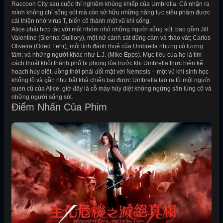
Raccoon City sau cuộc thí nghiệm khủng khiếp của Umbrella. Cô nhận ra
mình không chỉ sống sót mà còn sở hữu những năng lực siêu phàm được
cải thiện nhờ virus T, biến cô thành một vũ khí sống.
Alice phải hợp tác với một nhóm nhỏ những người sống sót, bao gồm Jill
Valentine (Sienna Guillory), một nữ cảnh sát dũng cảm và tháo vát; Carlos
Oliveira (Oded Fehr), một lính đánh thuê của Umbrella nhưng có lương
tâm; và những người khác như L.J. (Mike Epps). Mục tiêu của họ là tìm
cách thoát khỏi thành phố bị phong tỏa trước khi Umbrella thực hiện kế
hoạch hủy diệt, đồng thời phải đối mặt với Nemesis – một vũ khí sinh học
khổng lồ và gần như bất khả chiến bại được Umbrella tạo ra từ một người
quen cũ của Alice, giờ đây là cỗ máy hủy diệt không ngừng săn lùng cô và
những người sống sót.
Điểm Nhấn Của Phim