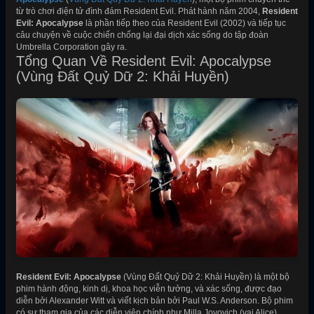
từ trò chơi điện tử đình đám Resident Evil. Phát hành năm 2004,
Resident
Evil: Apocalypse
là phần tiếp theo của Resident Evil (2002) và tiếp tục
câu chuyện về cuộc chiến chống lại đại dịch xác sống do tập đoàn
Umbrella Corporation gây ra.
Tổng Quan Về Resident Evil: Apocalypse
(Vùng Đất Quỷ Dữ 2: Khải Huyền)
Resident Evil: Apocalypse
(Vùng Đất Quỷ Dữ 2: Khải Huyền) là một bộ
phim hành động, kinh dị, khoa học viễn tưởng, và xác sống, được đạo
diễn bởi Alexander Witt và viết kịch bản bởi Paul W.S. Anderson. Bộ phim
có sự tham gia của các diễn viên chính như Milla Jovovich (vai Alice),