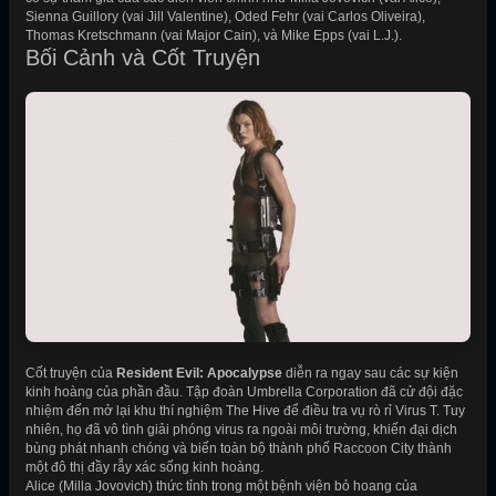
Sienna Guillory (vai Jill Valentine), Oded Fehr (vai Carlos Oliveira),
Thomas Kretschmann (vai Major Cain), và Mike Epps (vai L.J.).
Bối Cảnh và Cốt Truyện
Cốt truyện của
Resident Evil: Apocalypse
diễn ra ngay sau các sự kiện
kinh hoàng của phần đầu. Tập đoàn Umbrella Corporation đã cử đội đặc
nhiệm đến mở lại khu thí nghiệm The Hive để điều tra vụ rò rỉ Virus T. Tuy
nhiên, họ đã vô tình giải phóng virus ra ngoài môi trường, khiến đại dịch
bùng phát nhanh chóng và biến toàn bộ thành phố Raccoon City thành
một đô thị đầy rẫy xác sống kinh hoàng.
Alice (Milla Jovovich) thức tỉnh trong một bệnh viện bỏ hoang của