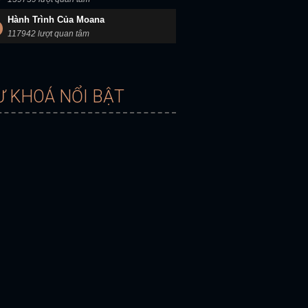
Hành Trình Của Moana
117942 lượt quan tâm
Ừ KHOÁ NỔI BẬT