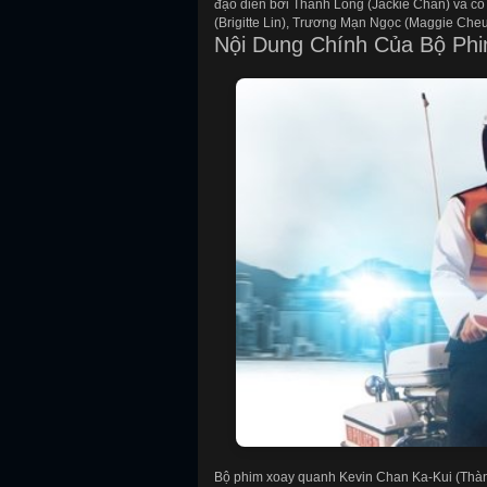
đạo diễn bởi Thành Long (Jackie Chan) và có
(Brigitte Lin), Trương Mạn Ngọc (Maggie Che
Nội Dung Chính Của Bộ Ph
Bộ phim xoay quanh Kevin Chan Ka-Kui (Thành