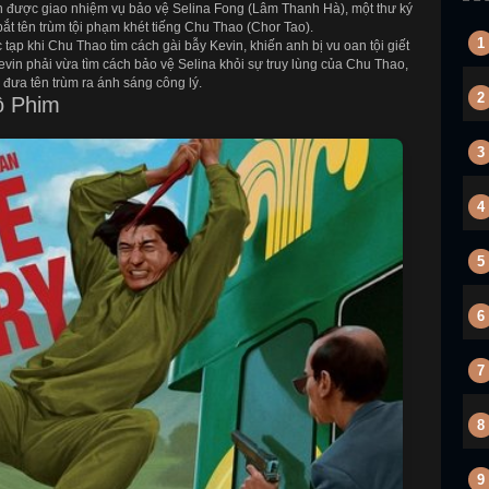
được giao nhiệm vụ bảo vệ Selina Fong (Lâm Thanh Hà), một thư ký
bắt tên trùm tội phạm khét tiếng Chu Thao (Chor Tao).
1
tạp khi Chu Thao tìm cách gài bẫy Kevin, khiến anh bị vu oan tội giết
Kevin phải vừa tìm cách bảo vệ Selina khỏi sự truy lùng của Chu Thao,
 đưa tên trùm ra ánh sáng công lý.
2
ộ Phim
3
4
5
6
7
8
9