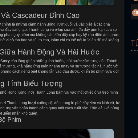
10
Và Cascadeur Đỉnh Cao
y
chính là những cảnh hành động, rượt đuổi và đặc biệt là các pha
 và đầy sáng tạo. Thành Long và ê-kíp của anh đã đẩy giới hạn của sự
hững pha nguy hiểm mà không cần đến dây cáp hay kỹ xảo điện ảnh phức
hở vì độ táo bạo và rủi ro cao, thậm chí có thể nói là "điên rồ" mà không
T
Giữa Hành Động Và Hài Hước
 Story
còn lồng ghép những tình huống hài hước đặc trưng của Thành
dễ thương, khả năng ứng biến nhanh nhạy và sự tương tác hài hước với
 phong cách riêng biệt không lẫn vào đâu được, khiến bộ phim vừa kịch
g Tính Biểu Tượng
phố Hong Kong, nơi Thành Long bám víu vào một chiếc ô và treo mình
, nơi Thành Long trượt xuống cột đèn trang trí phủ đầy đèn và kính vỡ, tự
y nhưng vẫn hoàn thành cảnh quay một cách xuất sắc. Trận đấu võ bùng
ột điểm nhấn khó quên.
Bộ Phim