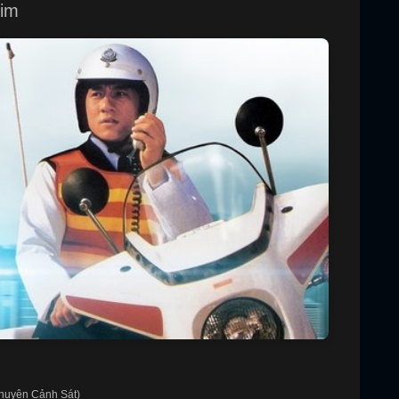
him
huyện Cảnh Sát)