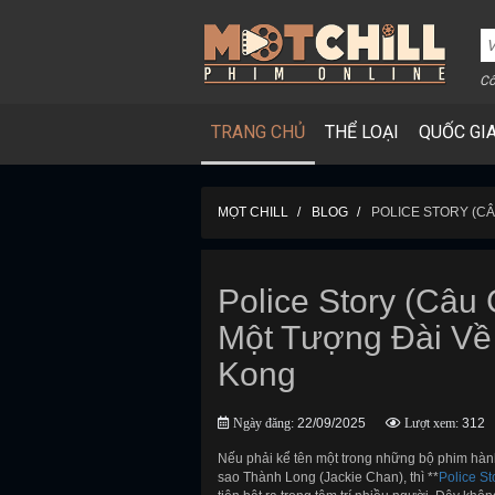
Cô
TRANG CHỦ
THỂ LOẠI
QUỐC GI
MỌT CHILL
BLOG
POLICE STORY (C
Police Story (Câu
Một Tượng Đài V
Kong
Ngày đăng:
22/09/2025
Lượt xem:
312
Nếu phải kể tên một trong những bộ phim hành
sao Thành Long (Jackie Chan), thì **
Police St