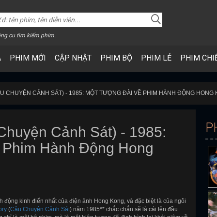
ng cụ tìm kiếm phim.
A
PHIM MỚI
CẬP NHẬT
PHIM BỘ
PHIM LẺ
PHIM CHI
ÂU CHUYỆN CẢNH SÁT) - 1985: MỘT TƯỢNG ĐÀI VỀ PHIM HÀNH ĐỘNG HONG
P
 Chuyện Cảnh Sát) - 1985:
ề Phim Hành Động Hong
 động kinh điển nhất của điện ảnh Hong Kong, và đặc biệt là của ngôi
ory
(
Câu Chuyện Cảnh Sát
) năm 1985** chắc chắn sẽ là cái tên đầu