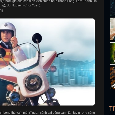
 sự tham gia của các diễn viên chính như Thành Long, Lâm Thanh Hà
ung), Sở Nguyên (Chor Yuen).
im
T
 Long thủ vai), một sĩ quan cảnh sát dũng cảm, tận tụy nhưng cũng