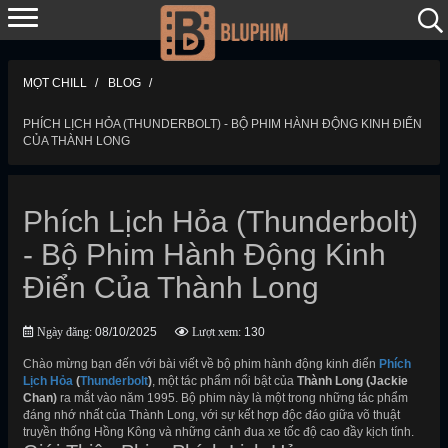
MỌT CHILL
BLOG
PHÍCH LỊCH HỎA (THUNDERBOLT) - BỘ PHIM HÀNH ĐỘNG KINH ĐIỂN
CỦA THÀNH LONG
Phích Lịch Hỏa (Thunderbolt)
- Bộ Phim Hành Động Kinh
Điển Của Thành Long
Ngày đăng:
08/10/2025
Lượt xem:
130
Chào mừng bạn đến với bài viết về bộ phim hành động kinh điển
Phích
Lịch Hỏa
(
Thunderbolt
)
, một tác phẩm nổi bật của
Thành Long (Jackie
Chan)
ra mắt vào năm 1995. Bộ phim này là một trong những tác phẩm
đáng nhớ nhất của Thành Long, với sự kết hợp độc đáo giữa võ thuật
truyền thống Hồng Kông và những cảnh đua xe tốc độ cao đầy kịch tính.