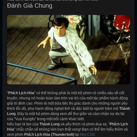
Đánh Giá Chung
"
Phích Lịch Hỏa
" có thể không phải là một bộ phim có chiều sâu về cốt
truyện, nhưng nó hoàn toàn làm tròn vai trò của một tác phẩm hành động
giải trí đỉnh cao. Phim là một bữa tiệc thị giác dành cho những người yêu
thích tốc độ, pha hành động nghẹt thở và đặc biệt là người hâm mộ
Thành
Long
. Đây là một bộ phim đáng xem để thư giãn và cảm nhận sự đa tài
của "Vua Kungfu" trong một bối cảnh khác biệt.
Nếu bạn là fan của
Thành Long
và yêu thích cả phim đua xe, "
Phích Lịch
Hỏa
" chắc chắn sẽ không làm bạn thất vọng! Bạn có thể tìm hiểu thêm và
xem phim
Phích Lịch Hỏa (Thunderbolt)
tại
Mọt Chill
.