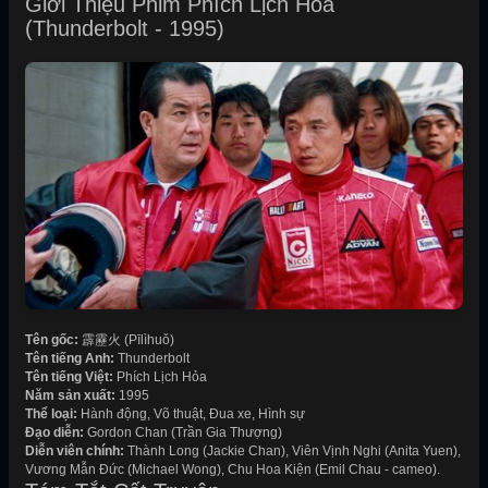
Giới Thiệu Phim Phích Lịch Hỏa
(Thunderbolt - 1995)
Tên gốc:
霹靂火 (Pīlìhuǒ)
Tên tiếng Anh:
Thunderbolt
Tên tiếng Việt:
Phích Lịch Hỏa
Năm sản xuất:
1995
Thể loại:
Hành động, Võ thuật, Đua xe, Hình sự
Đạo diễn:
Gordon Chan (Trần Gia Thượng)
Diễn viên chính:
Thành Long (Jackie Chan), Viên Vịnh Nghi (Anita Yuen),
Vương Mẫn Đức (Michael Wong), Chu Hoa Kiện (Emil Chau - cameo).