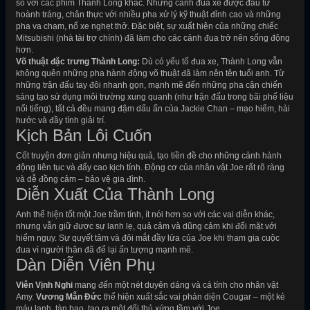
so với các phim Thành Long khác. Những cảnh đua xe được đầu tư
hoành tráng, chân thực với nhiều pha xử lý kỹ thuật đỉnh cao và những
pha va chạm, nổ xe nghẹt thở. Đặc biệt, sự xuất hiện của những chiếc
Mitsubishi (nhà tài trợ chính) đã làm cho các cảnh đua trở nên sống động
hơn.
Võ thuật đặc trưng Thành Long:
Dù có yếu tố đua xe, Thành Long vẫn
không quên những pha hành động võ thuật đã làm nên tên tuổi anh. Từ
những trận đấu tay đôi nhanh gọn, mạnh mẽ đến những pha cận chiến
sáng tạo sử dụng môi trường xung quanh (như trận đấu trong bãi phế liệu
nổi tiếng), tất cả đều mang đậm dấu ấn của Jackie Chan – mạo hiểm, hài
hước và đầy tính giải trí.
Kịch Bản Lôi Cuốn
Cốt truyện đơn giản nhưng hiệu quả, tạo tiền đề cho những cảnh hành
động liên tục và đẩy cao kịch tính. Động cơ của nhân vật Joe rất rõ ràng
và dễ đồng cảm – bảo vệ gia đình.
Diễn Xuất Của Thành Long
Anh thể hiện tốt một Joe trầm tính, ít nói hơn so với các vai diễn khác,
nhưng vẫn giữ được sự lanh lẹ, quả cảm và dũng cảm khi đối mặt với
hiểm nguy. Sự quyết tâm và đôi mắt đầy lửa của Joe khi tham gia cuộc
đua vì người thân đã để lại ấn tượng mạnh mẽ.
Dàn Diễn Viên Phụ
Viên Vịnh Nghi
mang đến một nét duyên dáng và cá tính cho nhân vật
Amy.
Vương Mẫn Đức
thể hiện xuất sắc vai phản diện Cougar – một kẻ
máu lạnh, tàn bạo, tạo ra một đối thủ xứng tầm với Joe.