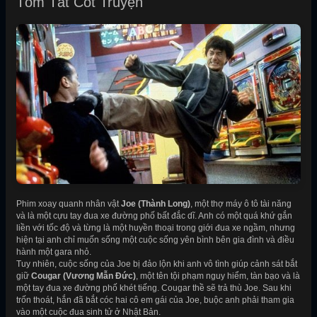
Tóm Tắt Cốt Truyện
Phim xoay quanh nhân vật
Joe (Thành Long)
, một thợ máy ô tô tài năng
và là một cựu tay đua xe đường phố bất đắc dĩ. Anh có một quá khứ gắn
liền với tốc độ và từng là một huyền thoại trong giới đua xe ngầm, nhưng
hiện tại anh chỉ muốn sống một cuộc sống yên bình bên gia đình và điều
hành một gara nhỏ.
Tuy nhiên, cuộc sống của Joe bị đảo lộn khi anh vô tình giúp cảnh sát bắt
giữ
Cougar (Vương Mẫn Đức)
, một tên tội phạm nguy hiểm, tàn bạo và là
một tay đua xe đường phố khét tiếng. Cougar thề sẽ trả thù Joe. Sau khi
trốn thoát, hắn đã bắt cóc hai cô em gái của Joe, buộc anh phải tham gia
vào một cuộc đua sinh tử ở Nhật Bản.