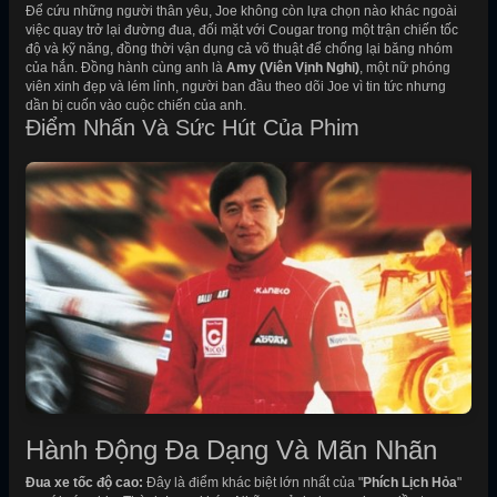
Để cứu những người thân yêu, Joe không còn lựa chọn nào khác ngoài
việc quay trở lại đường đua, đối mặt với Cougar trong một trận chiến tốc
độ và kỹ năng, đồng thời vận dụng cả võ thuật để chống lại băng nhóm
của hắn. Đồng hành cùng anh là
Amy (Viên Vịnh Nghi)
, một nữ phóng
viên xinh đẹp và lém lỉnh, người ban đầu theo dõi Joe vì tin tức nhưng
dần bị cuốn vào cuộc chiến của anh.
Điểm Nhấn Và Sức Hút Của Phim
Hành Động Đa Dạng Và Mãn Nhãn
Đua xe tốc độ cao:
Đây là điểm khác biệt lớn nhất của "
Phích Lịch Hỏa
"