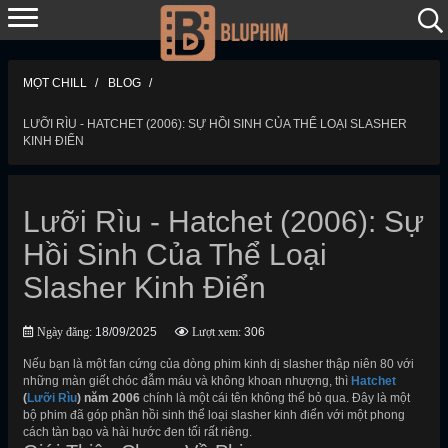
MỌT CHILL
BLOG
LƯỠI RÌU - HATCHET (2006): SỰ HỒI SINH CỦA THỂ LOẠI SLASHER
KINH ĐIỂN
Lưỡi Rìu - Hatchet (2006): Sự
Hồi Sinh Của Thể Loại
Slasher Kinh Điển
Ngày đăng:
18/09/2025
Lượt xem:
306
Nếu bạn là một fan cứng của dòng phim kinh dị slasher thập niên 80 với
những màn giết chóc đẫm máu và không khoan nhượng, thì
Hatchet
(
Lưỡi Rìu
) năm 2006
chính là một cái tên không thể bỏ qua. Đây là một
bộ phim đã góp phần hồi sinh thể loại slasher kinh điển với một phong
cách tàn bạo và hài hước đen tối rất riêng.