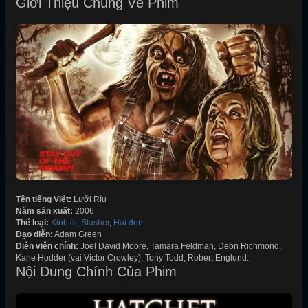
Giới Thiệu Chung Về Phim
Tên tiếng Việt:
Lưỡi Rìu
Năm sản xuất:
2006
Thể loại:
Kinh dị
,
Slasher
,
Hài đen
Đạo diễn:
Adam Green
Diễn viên chính:
Joel David Moore, Tamara Feldman, Deon Richmond,
Kane Hodder (vai Victor Crowley), Tony Todd, Robert Englund.
Nội Dung Chính Của Phim