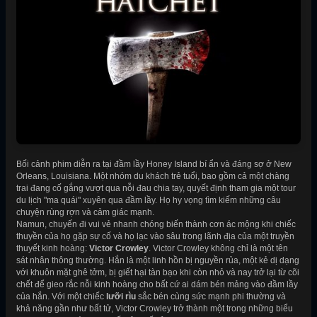
Bối cảnh phim diễn ra tại đầm lầy Honey Island bí ẩn và đáng sợ ở New
Orleans, Louisiana. Một nhóm du khách trẻ tuổi, bao gồm cả một chàng
trai đang cố gắng vượt qua nỗi đau chia tay, quyết định tham gia một tour
du lịch "ma quái" xuyên qua đầm lầy. Họ hy vọng tìm kiếm những câu
chuyện rùng rợn và cảm giác mạnh.
Namun, chuyến đi vui vẻ nhanh chóng biến thành cơn ác mộng khi chiếc
thuyền của họ gặp sự cố và họ lạc vào sâu trong lãnh địa của một truyền
thuyết kinh hoàng:
Victor Crowley
. Victor Crowley không chỉ là một tên
sát nhân thông thường. Hắn là một linh hồn bị nguyền rủa, một kẻ dị dạng
với khuôn mặt ghê tởm, bị giết hại tàn bạo khi còn nhỏ và nay trở lại từ cõi
chết để gieo rắc nỗi kinh hoàng cho bất cứ ai dám bén mảng vào đầm lầy
của hắn. Với một chiếc
lưỡi rìu
sắc bén cùng sức mạnh phi thường và
khả năng gần như bất tử, Victor Crowley trở thành một trong những biểu