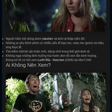
Người hâm mộ dòng phim
slasher
và kinh dị thập niên 80.
Những ai yêu thích phim có nhiều yếu tố bạo lực, máu me (gore) và hiệu
ứng thực tế.
Tìm kiếm một kẻ sát nhân mới, đáng nhớ trong thế giới kinh dị.
Không ngại những tình huống hài hước đen tối xen lẫn kinh hoàng.
Đừng bỏ lỡ cơ hội xem
Lưỡi Rìu
-
Hatchet
(2006) tại Mọt Chill!
Ai Không Nên Xem?