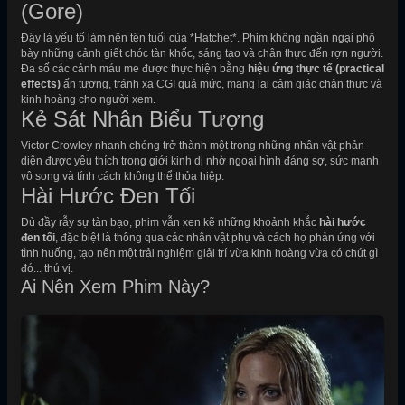
(Gore)
Đây là yếu tố làm nên tên tuổi của *Hatchet*. Phim không ngần ngại phô
bày những cảnh giết chóc tàn khốc, sáng tạo và chân thực đến rợn người.
Đa số các cảnh máu me được thực hiện bằng
hiệu ứng thực tế (practical
effects)
ấn tượng, tránh xa CGI quá mức, mang lại cảm giác chân thực và
kinh hoàng cho người xem.
Kẻ Sát Nhân Biểu Tượng
Victor Crowley nhanh chóng trở thành một trong những nhân vật phản
diện được yêu thích trong giới kinh dị nhờ ngoại hình đáng sợ, sức mạnh
vô song và tính cách không thể thỏa hiệp.
Hài Hước Đen Tối
Dù đầy rẫy sự tàn bạo, phim vẫn xen kẽ những khoảnh khắc
hài hước
đen tối
, đặc biệt là thông qua các nhân vật phụ và cách họ phản ứng với
tình huống, tạo nên một trải nghiệm giải trí vừa kinh hoàng vừa có chút gì
đó... thú vị.
Ai Nên Xem Phim Này?