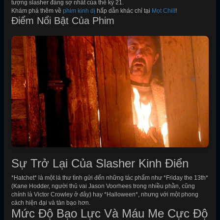
tượng slasher đáng sợ nhất của thế kỷ 21.
Khám phá thêm về
phim kinh dị
hấp dẫn khác chỉ tại
Mọt Chill
!
Điểm Nổi Bật Của Phim
Sự Trở Lại Của Slasher Kinh Điển
*Hatchet* là một lá thư tình gửi đến những tác phẩm như *Friday the 13th*
(Kane Hodder, người thủ vai Jason Voorhees trong nhiều phần, cũng
chính là Victor Crowley ở đây) hay *Halloween*, nhưng với một phong
cách hiện đại và tàn bạo hơn.
Mức Độ Bạo Lực Và Máu Me Cực Độ