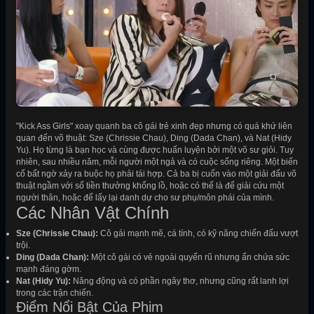
"Kick Ass Girls" xoay quanh ba cô gái trẻ xinh đẹp nhưng có quá khứ liên
quan đến võ thuật: Sze (Chrissie Chau), Ding (Dada Chan), và Nat (Hidy
Yu). Họ từng là bạn học và cùng được huấn luyện bởi một võ sư giỏi. Tuy
nhiên, sau nhiều năm, mỗi người một ngả và có cuộc sống riêng. Một biến
cố bất ngờ xảy ra buộc họ phải tái hợp. Cả ba bị cuốn vào một giải đấu võ
thuật ngầm với số tiền thưởng khổng lồ, hoặc có thể là để giải cứu một
người thân, hoặc để lấy lại danh dự cho sư phụ/môn phái của mình.
Các Nhân Vật Chính
Sze (Chrissie Chau):
Cô gái mạnh mẽ, cá tính, có kỹ năng chiến đấu vượt
trội.
Ding (Dada Chan):
Một cô gái có vẻ ngoài quyến rũ nhưng ẩn chứa sức
mạnh đáng gờm.
Nat (Hidy Yu):
Năng động và có phần ngây thơ, nhưng cũng rất lanh lợi
trong các trận chiến.
Điểm Nổi Bật Của Phim