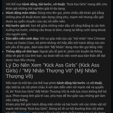
Với thể loại
hành động, hài hước, võ thuật
, "Kick Ass Girls" mang đến cho
khán giả những trải nghiệm giải trí đa dạng:
Hành động mãn nhãn:
Đúng như tên gọi, phim chiêu đãi khán giả bằng
những pha võ thuật được dàn dựng công phu, mạnh mẽ nhưng vẫn giữ
được sự uyển chuyển của các nữ diễn viên.
Hài hước giải trí:
Xen kẽ giữa những màn đấu võ căng thẳng là các tình
huống hài hước, những câu thoại dí dỏm, mang lại tiếng cười sảng khoái
cho người xem.
Dàn diễn viên xinh đẹp:
Với sự góp mặt của các "mỹ nhân" như Chrissie
Chau và Dada Chan, bộ phim không chỉ hấp dẫn bởi hành động mà còn
bởi yếu tố thị giác, đảm bảo tính "Mỹ Nhân" đúng như tên gọi tiếng Việt.
Thông điệp về tình bạn:
Ngoài yếu tố giải trí, phim còn truyền tải thông
điệp về giá trị của tình bạn, sự đoàn kết và việc vượt qua bản thân để đạt
được mục tiêu chung.
Lý Do Nên Xem "Kick Ass Girls" (Kick Ass
Girls) / "Mỹ Nhân Thượng Võ" (Mỹ Nhân
Thượng Võ)
Nếu bạn là một fan của thể loại phim
hành động hài hước
và
võ thuật
,
đặc biệt là các bộ phim châu Á với dàn diễn viên nữ mạnh mẽ và quyến
rũ, thì "Kick Ass Girls" (Mỹ Nhân Thượng Võ) là một lựa chọn không thể bỏ
qua. Phim mang tính giải trí cao, phù hợp để thư giãn sau những giờ làm
việc căng thẳng.
Khám phá thế giới hành động mãn nhãn và hài hước với các nhân vật nữ
mạnh mẽ trong "Kick Ass Girls". Đừng bỏ lỡ cơ hội thưởng thức bộ phim