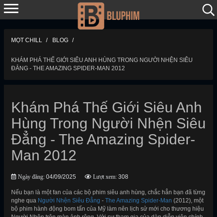
MỌT CHILL
BLOG
KHÁM PHÁ THẾ GIỚI SIÊU ANH HÙNG TRONG NGƯỜI NHỆN SIÊU
ĐẲNG - THE AMAZING SPIDER-MAN 2012
Khám Phá Thế Giới Siêu Anh
Hùng Trong Người Nhện Siêu
Đẳng - The Amazing Spider-
Man 2012
Ngày đăng:
04/09/2025
Lượt xem:
308
Nếu bạn là một fan của các bộ phim siêu anh hùng, chắc hẳn bạn đã từng
nghe qua
Người Nhện Siêu Đẳng
-
The Amazing Spider-Man
(2012), một
bộ phim hành động bom tấn của Mỹ làm nên lịch sử mới cho thương hiệu