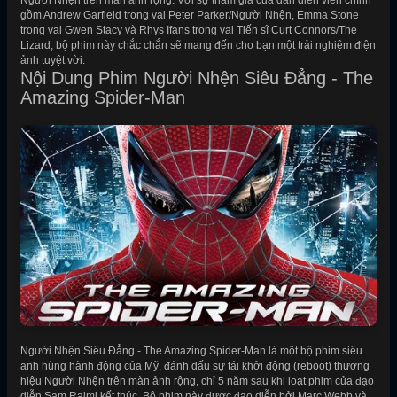
Người Nhện trên màn ảnh rộng. Với sự tham gia của dàn diễn viên chính
gồm Andrew Garfield trong vai Peter Parker/Người Nhện, Emma Stone
trong vai Gwen Stacy và Rhys Ifans trong vai Tiến sĩ Curt Connors/The
Lizard, bộ phim này chắc chắn sẽ mang đến cho bạn một trải nghiệm điện
ảnh tuyệt vời.
Nội Dung Phim Người Nhện Siêu Đẳng - The
Amazing Spider-Man
Người Nhện Siêu Đẳng - The Amazing Spider-Man là một bộ phim siêu
anh hùng hành động của Mỹ, đánh dấu sự tái khởi động (reboot) thương
hiệu Người Nhện trên màn ảnh rộng, chỉ 5 năm sau khi loạt phim của đạo
diễn Sam Raimi kết thúc. Bộ phim này được đạo diễn bởi Marc Webb và