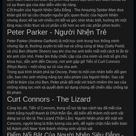
có sự tham gia của dàn diễn viên tài năng.
Cốt truyện của Người Nhện Siêu Đẳng - The Amazing Spider-Man đưa
khán giả trở lại câu chuyện nguồn gốc quen thuộc của Người Nhện
nhưng được kể lại với nhiều chi tiết và góc nhìn khác biệt, hướng tới một
tông màu chân thực và có phần u tối hơn so với các phần phim trước.
Peter Parker - Người Nhện Trẻ
Peter Parker (Andrew Garfield) là một học sinh trung học thông minh
nhưng lập dị, thường xuyên bị bắt nạt và sống cùng dì May (Sally Field)
và chú Ben (Martin Sheen) sau khi cha mẹ anh biến mất một cách bí ẩn từ
khi anh còn nhỏ. Peter tìm thấy chiếc cặp của cha mình và một số ghi chú
khoa học, dẫn anh đến Oscorp, nơi anh gặp gỡ Tiến sĩ Curt Connors
(Rhys Ifans) – một cộng sự cũ của cha anh.
Trong quá trình khám phá tại Oscorp, Peter bị một con nhện biến đổi gen
cắn, ban cho anh những năng lực siêu phàm của Người Nhện. Sau cái
chết bi thảm của chú Ben, Peter phải đối mặt với trách nhiệm lớn lao của
những năng lực mới và quyết định sử dụng chúng để chiến đấu chống lại
tội phạm.
Curt Connors - The Lizard
Cùng lúc đó, Tiến sĩ Connors, trong nỗ lực tái tạo cánh tay đã mất của
mình bằng huyết thanh từ DNA thằn lằn, đã biến đổi thành một sinh vật
đáng sợ có tên là The Lizard (Thằn Lằn). Người Nhện phải đối mặt với
Connors, người từng là thần tượng của anh, để ngăn chặn hắn biến toàn
bộ thành phố New York thành những sinh vật bò sát.
Điểm Nổi Bật Của Người Nhện Siêu Đẳng -