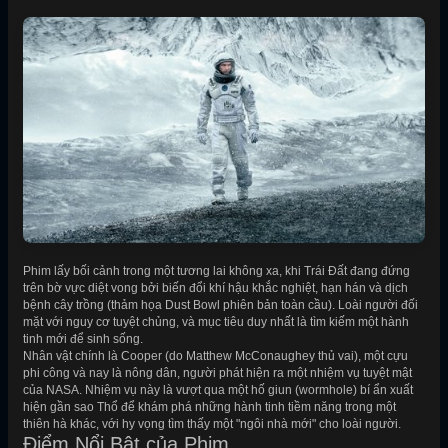
Phim lấy bối cảnh trong một tương lai không xa, khi Trái Đất đang đứng
trên bờ vực diệt vong bởi biến đổi khí hậu khắc nghiệt, hạn hán và dịch
bệnh cây trồng (thảm họa Dust Bowl phiên bản toàn cầu). Loài người đối
mặt với nguy cơ tuyệt chủng, và mục tiêu duy nhất là tìm kiếm một hành
tinh mới để sinh sống.
Nhân vật chính là Cooper (do Matthew McConaughey thủ vai), một cựu
phi công và nay là nông dân, người phát hiện ra một nhiệm vụ tuyệt mật
của NASA. Nhiệm vụ này là vượt qua một hố giun (wormhole) bí ẩn xuất
hiện gần sao Thổ để khám phá những hành tinh tiềm năng trong một
thiên hà khác, với hy vọng tìm thấy một "ngôi nhà mới" cho loài người.
Điểm Nổi Bật của Phim