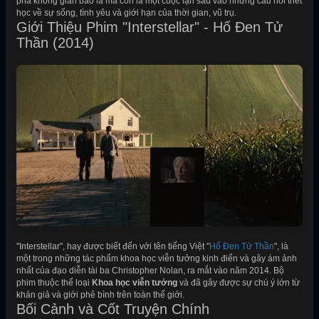
phá không gian bao la mà còn là một cuộc lặn sâu vào những câu hỏi triết
học về sự sống, tình yêu và giới hạn của thời gian, vũ trụ.
Giới Thiệu Phim "Interstellar" - Hố Đen Tử
Thần (2014)
"Interstellar", hay được biết đến với tên tiếng Việt "
Hố Đen Tử Thần
", là
một trong những tác phẩm khoa học viễn tưởng kinh điển và gây ám ảnh
nhất của đạo diễn tài ba Christopher Nolan, ra mắt vào năm 2014. Bộ
phim thuộc thể loại
Khoa học viễn tưởng
và đã gây được sự chú ý lớn từ
khán giả và giới phê bình trên toàn thế giới.
Bối Cảnh và Cốt Truyện Chính