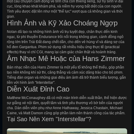
một câu chuyện cảm động về tình cha con thiêng liêng, sự hy sinh vì đại
cục, lòng khao khát khám phá, và niềm hy vọng bất diệt của con người.
Tình yêu được đặt lên như một "thế lực" vượt qua cả không gian và thời
gian.
Hình Ảnh và Kỹ Xảo Choáng Ngợp
Nolan đã tạo ra những hình ảnh vũ trụ tuyệt đẹp, chân thực đến kinh
ngạc, từ phi thuyền Endurance trôi nổi trong không gian, cánh đồng ngô
rộng lớn trên Trái Đất đang chết dần, cho đến vẻ hùng vĩ và đáng sợ của
hố đen Gargantua. Phim sử dụng rất nhiều hiệu ứng thực tế (practical
effects) thay vì chỉ CGI, mang lại cảm giác chân thật và hoành tráng.
Âm Nhạc Mê Hoặc của Hans Zimmer
Bản nhạc nền của Hans Zimmer là một yếu tố không thể thiếu, góp phần
tạo nên không khí sử thi, căng thẳng và cảm xúc dâng trào cho bộ phim.
Tiếng đàn organ và những giai điệu ám ảnh đã trở thành biểu tượng, gắn
liền với hình ảnh "Interstellar".
Diễn Xuất Đỉnh Cao
Matthew McConaughey đã có một màn trình diễn xuất thần, thể hiện được
sự giằng xé nội tâm, quyết tâm và tình yêu thương vô bờ bến của người
cha. Dàn diễn viên phụ như Anne Hathaway, Jessica Chastain, Michael
Caine, và Matt Damon cũng góp phần làm nên thành công của tác phẩm.
Tại Sao Nên Xem "Interstellar"?