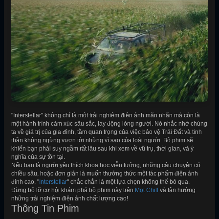
"Interstellar" không chỉ là một trải nghiệm điện ảnh mãn nhãn mà còn là
một hành trình cảm xúc sâu sắc, lay động lòng người. Nó nhắc nhở chúng
ta về giá trị của gia đình, tầm quan trọng của việc bảo vệ Trái Đất và tinh
thần không ngừng vươn tới những vì sao của loài người. Bộ phim sẽ
khiến bạn phải suy ngẫm rất lâu sau khi xem về vũ trụ, thời gian, và ý
nghĩa của sự tồn tại.
Nếu bạn là người yêu thích khoa học viễn tưởng, những câu chuyện có
chiều sâu, hoặc đơn giản là muốn thưởng thức một tác phẩm điện ảnh
đỉnh cao, "
Interstellar
" chắc chắn là một lựa chọn không thể bỏ qua.
Đừng bỏ lỡ cơ hội khám phá bộ phim này trên
Mọt Chill
và tận hưởng
những trải nghiệm điện ảnh chất lượng cao!
Thông Tin Phim