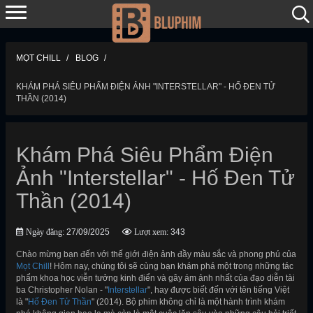
MỌT CHILL
BLOG
KHÁM PHÁ SIÊU PHẨM ĐIỆN ẢNH "INTERSTELLAR" - HỐ ĐEN TỬ
THẦN (2014)
Khám Phá Siêu Phẩm Điện
Ảnh "Interstellar" - Hố Đen Tử
Thần (2014)
Ngày đăng:
27/09/2025
Lượt xem:
343
Chào mừng bạn đến với thế giới điện ảnh đầy màu sắc và phong phú của
Mọt Chill
! Hôm nay, chúng tôi sẽ cùng bạn khám phá một trong những tác
phẩm khoa học viễn tưởng kinh điển và gây ám ảnh nhất của đạo diễn tài
ba Christopher Nolan - "
Interstellar
", hay được biết đến với tên tiếng Việt
là "
Hố Đen Tử Thần
" (2014). Bộ phim không chỉ là một hành trình khám