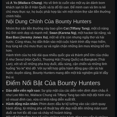
và
A Yo (Wallace Chung)
. Họ vô tình bị cuốn vào một vụ án đánh bom
khách sạn bí ẩn ở Hàn Quốc và bị đổ tội oan. Để minh oan và tìm ra kẻ
chủ mưu thực sự, họ buộc phải hợp tác với một nhóm thợ săn tiền thưởng
chính hiệu.
Nội Dung Chính Của Bounty Hunters
Nhóm thợ săn tiền thưởng này bao gồm
Cat (Tiffany Tang)
, một cô nàng
thủ lĩnh xinh đẹp và mạnh mẽ;
Swan (Karena Ng)
, một hacker tài năng; và
Bao Bao (Jeremy Jones Xu)
, một vệ sĩ to con nhưng ngây thơ và hài
hước. Cùng nhau, họ dấn thân vào một cuộc hành trình đầy mạo hiểm,
truy lùng kẻ chủ mưu thực sự và ngăn chặn những âm mưu khủng bố lớn
hơn.
Hành trình của họ trải dài qua nhiều quốc gia và thành phố lớn của châu
Á như Seoul (Hàn Quốc), Thượng Hải (Trung Quốc) và Bangkok (Thái
Lan), với vô số những pha truy đuổi, đấu súng, cận chiến và những tình
huống "éo le" khó đỡ. Với sự kết hợp giữa hành động gay cấn và hài
hước duyên dáng, Bounty Hunters mang đến một trải nghiệm giải trí đầy
thú vị.
Điểm Nổi Bật Của Bounty Hunters
Dàn diễn viên ngôi sao:
Sự góp mặt của các diễn viên đình đám châu Á
như Lee Min-ho, Wallace Chung và Tiffany Tang tạo nên một đội hình vừa
có visual đỉnh cao, vừa có khả năng diễn xuất tốt.
Hành động mãn nhãn:
Phim được đầu tư kỹ lưỡng vào các cảnh quay
hành động, từ những pha võ thuật tay đôi đẹp mắt đến những màn rượt
đuổi xe hơi tốc độ cao và cháy nổ hoành tráng.