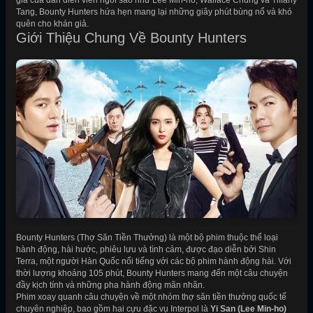
gia của dàn diễn viên ngôi sao như Lee Min-ho, Wallace Chung và Tiffany
Tang, Bounty Hunters hứa hẹn mang lại những giây phút bùng nổ và khó
quên cho khán giả.
Giới Thiệu Chung Về Bounty Hunters
Bounty Hunters (Thợ Săn Tiền Thưởng) là một bộ phim thuộc thể loại
hành động, hài hước, phiêu lưu và tình cảm, được đạo diễn bởi Shin
Terra, một người Hàn Quốc nổi tiếng với các bộ phim hành động hài. Với
thời lượng khoảng 105 phút, Bounty Hunters mang đến một câu chuyện
đầy kịch tính và những pha hành động mãn nhãn.
Phim xoay quanh câu chuyện về một nhóm thợ săn tiền thưởng quốc tế
chuyên nghiệp, bao gồm hai cựu đặc vụ Interpol là
Yi San (Lee Min-ho)