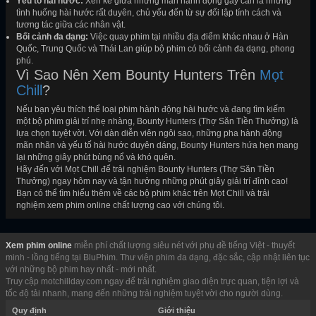
Yếu tố hài hước:
Xen kẽ giữa những màn hành động gay cấn là những
tình huống hài hước rất duyên, chủ yếu đến từ sự đối lập tính cách và
tương tác giữa các nhân vật.
Bối cảnh đa dạng:
Việc quay phim tại nhiều địa điểm khác nhau ở Hàn
Quốc, Trung Quốc và Thái Lan giúp bộ phim có bối cảnh đa dạng, phong
phú.
Vì Sao Nên Xem Bounty Hunters Trên
Mọt
Chill
?
Nếu bạn yêu thích thể loại phim hành động hài hước và đang tìm kiếm
một bộ phim giải trí nhẹ nhàng, Bounty Hunters (Thợ Săn Tiền Thưởng) là
lựa chọn tuyệt vời. Với dàn diễn viên ngôi sao, những pha hành động
mãn nhãn và yếu tố hài hước duyên dáng, Bounty Hunters hứa hẹn mang
lại những giây phút bùng nổ và khó quên.
Hãy đến với Mọt Chill để trải nghiệm Bounty Hunters (Thợ Săn Tiền
Thưởng) ngay hôm nay và tận hưởng những phút giây giải trí đỉnh cao!
Bạn có thể tìm hiểu thêm về các bộ phim khác trên Mọt Chill và trải
nghiệm xem phim online chất lượng cao với chúng tôi.
Xem phim online
miễn phí chất lượng siêu nét với phụ đề tiếng Việt - thuyết
minh - lồng tiếng tại BluPhim. Thư viện phim đa dạng, đặc sắc, cập nhật liên tục
với những bộ phim hay nhất - mới nhất.
Truy cập motchillday.com ngay để trải nghiệm giao diện trực quan, tiện lợi và
tốc độ tải nhanh, mang đến những trải nghiệm tuyệt vời cho người dùng.
Quy định
Giới thiệu