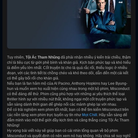
Tuy nhiên,
Tội Ác Tham Nhũng
đã phải nhận nhiều ý kiến trái chiều, thậm
chí là tiêu cực từ giới phê bình và khán giả. Kịch bản phức tạp và khó hiểu
là điểm yếu lớn nhất. Cốt truyện bị cho là quá rắc rối, thiếu logic ở nhiều
đoạn, với các tình tiết bị chồng chéo và khó theo dõi, dẫn đến một cái kết
có thể gây bối rối cho khán giả.
Nếu bạn là fan hâm mộ của Al Pacino, Anthony Hopkins hay Lee Byung-
hun và muốn xem họ xuất hiện cùng nhau trong một bộ phim, Misconduct
có thể đáng để thử. Phim cũng phù hợp với những ai yêu thích thể loại
thriller hình sự với nhiều nút thắt, không ngại một cốt truyện phức tạp và
sẵn sàng dành thời gian để ghép nối các mảnh ghép lại với nhau.
Để có trải nghiệm xem phim tốt nhất, bạn có thể tìm kiếm Misconduct trên
các nền tảng xem phim trực tuyến uy tín như
Mọt Chill
. Hãy sẵn sàng để
đắm mình vào một thế giới đầy kịch tính và căng thẳng cùng Tội Ác Tham
Nhũng!
Hy vọng bài viết này sẽ giúp bạn có cái nhìn tổng quan về bộ phim
Misconduct và quyết định có nên xem nó hay không. Hãy chia sẻ suy nghĩ