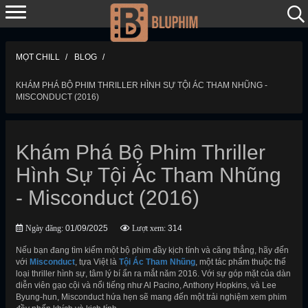
MỌT CHILL
BLOG
KHÁM PHÁ BỘ PHIM THRILLER HÌNH SỰ TỘI ÁC THAM NHŨNG -
MISCONDUCT (2016)
Khám Phá Bộ Phim Thriller
Hình Sự Tội Ác Tham Nhũng
- Misconduct (2016)
Ngày đăng:
01/09/2025
Lượt xem:
314
Nếu bạn đang tìm kiếm một bộ phim đầy kịch tính và căng thẳng, hãy đến
với
Misconduct
, tựa Việt là
Tội Ác Tham Nhũng
, một tác phẩm thuộc thể
loại thriller hình sự, tâm lý bí ẩn ra mắt năm 2016. Với sự góp mặt của dàn
diễn viên gạo cội và nổi tiếng như Al Pacino, Anthony Hopkins, và Lee
Byung-hun, Misconduct hứa hẹn sẽ mang đến một trải nghiệm xem phim