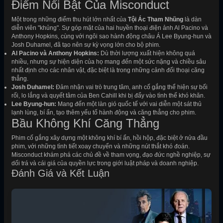
Điểm Nổi Bật Của Misconduct
Một trong những điểm thu hút lớn nhất của
Tội Ác Tham Nhũng
là dàn
diễn viên "khủng". Sự góp mặt của hai huyền thoại điện ảnh Al Pacino và
Anthony Hopkins, cùng với ngôi sao hành động châu Á Lee Byung-hun và
Josh Duhamel, đã tạo nên sự kỳ vọng lớn cho bộ phim.
Al Pacino và Anthony Hopkins:
Dù thời lượng xuất hiện không quá
nhiều, nhưng sự hiện diện của họ mang đến một sức nặng và chiều sâu
nhất định cho các nhân vật, đặc biệt là trong những cảnh đối thoại căng
thẳng.
Josh Duhamel:
Đảm nhận vai trò trung tâm, anh cố gắng thể hiện sự bối
rối, lo lắng và quyết tâm của Ben Cahill khi bị đẩy vào tình thế khó khăn.
Lee Byung-hun:
Mang đến một làn gió quốc tế với vai diễn một sát thủ
lạnh lùng, bí ẩn, tạo thêm yếu tố hành động và căng thẳng cho phim.
Bầu Không Khí Căng Thẳng
Phim cố gắng xây dựng một không khí bí ẩn, hồi hộp, đặc biệt ở nửa đầu
phim, với những tình tiết xoay chuyển và những nút thắt khó đoán.
Misconduct khám phá các chủ đề về tham vọng, đạo đức nghề nghiệp, sự
dối trá và cái giá của quyền lực trong giới luật pháp và doanh nghiệp.
Đánh Giá và Kết Luận