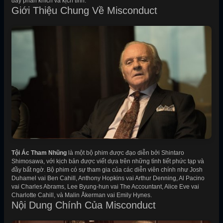
đầy phấn khích và kịch tính.
Giới Thiệu Chung Về Misconduct
Tội Ác Tham Nhũng
là một bộ phim được đạo diễn bởi Shintaro
Shimosawa, với kịch bản được viết dựa trên những tình tiết phức tạp và
đầy bất ngờ. Bộ phim có sự tham gia của các diễn viên chính như Josh
Duhamel vai Ben Cahill, Anthony Hopkins vai Arthur Denning, Al Pacino
vai Charles Abrams, Lee Byung-hun vai The Accountant, Alice Eve vai
Charlotte Cahill, và Malin Åkerman vai Emily Hynes.
Nội Dung Chính Của Misconduct