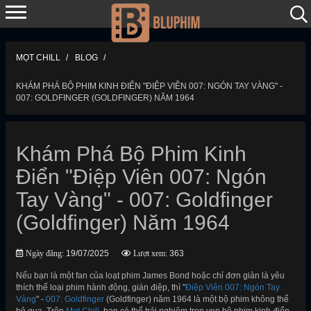
MỌT CHILL
BLOG
KHÁM PHÁ BỘ PHIM KINH ĐIỂN "ĐIỆP VIÊN 007: NGÓN TAY VÀNG" -
007: GOLDFINGER (GOLDFINGER) NĂM 1964
Khám Phá Bộ Phim Kinh
Điển "Điệp Viên 007: Ngón
Tay Vàng" - 007: Goldfinger
(Goldfinger) Năm 1964
Ngày đăng:
19/07/2025
Lượt xem:
363
Nếu bạn là một fan của loạt phim James Bond hoặc chỉ đơn giản là yêu
thích thể loại phim hành động, gián điệp, thì "
Điệp Viên 007: Ngón Tay
Vàng
" -
007: Goldfinger
(Goldfinger) năm 1964 là một bộ phim không thể