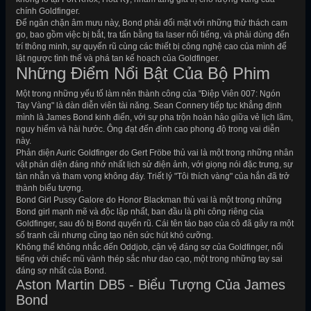
chính Goldfinger.
Để ngăn chặn âm mưu này, Bond phải đối mặt với những thử thách cam
go, bao gồm việc bị bắt, tra tấn bằng tia laser nổi tiếng, và phải dùng đến
trí thông minh, sự quyến rũ cùng các thiết bị công nghệ cao của mình để
lật ngược tình thế và phá tan kế hoạch của Goldfinger.
Những Điểm Nổi Bật Của Bộ Phim
Một trong những yếu tố làm nên thành công của "Điệp Viên 007: Ngón
Tay Vàng" là dàn diễn viên tài năng. Sean Connery tiếp tục khẳng định
mình là James Bond kinh điển, với sự pha trộn hoàn hảo giữa vẻ lịch lãm,
nguy hiểm và hài hước. Ông đạt đến đỉnh cao phong độ trong vai diễn
này.
Phản diện Auric Goldfinger do Gert Fröbe thủ vai là một trong những nhân
vật phản diện đáng nhớ nhất lịch sử điện ảnh, với giọng nói đặc trưng, sự
tàn nhẫn và tham vọng không đáy. Triết lý "Tôi thích vàng" của hắn đã trở
thành biểu tượng.
Bond Girl Pussy Galore do Honor Blackman thủ vai là một trong những
Bond girl mạnh mẽ và độc lập nhất, ban đầu là phi công riêng của
Goldfinger, sau đó bị Bond quyến rũ. Cái tên táo bạo của cô đã gây ra một
số tranh cãi nhưng cũng tạo nên sức hút khó cưỡng.
Không thể không nhắc đến Oddjob, cận vệ đáng sợ của Goldfinger, nổi
tiếng với chiếc mũ vành thép sắc như dao cạo, một trong những tay sai
đáng sợ nhất của Bond.
Aston Martin DB5 - Biểu Tượng Của James
Bond