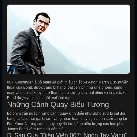
007: Goldfinger là bộ phim đã giới thiệu chiếc xe Aston Martin DB5 huyền
thoại của Bond, được trang bị hàng loạt tiện ích như ghế phóng, súng
máy, và biển số xoay – trở thành biểu tượng của loạt phim và là chiếc xe
Bond được yêu thích nhất mọi thời đại.
Những Cảnh Quay Biểu Tượng
Bộ phim tràn ngập những cảnh quay kinh điển như Bond suýt bị cắt đôi
bằng tia laser, cô gái bị sơn vàng hoàn toàn, hay trận chiến cuối cùng tại
Fort Knox. Những cảnh quay này đã trở thành biểu tượng của loạt phim
James Bond và được nhớ đến mãi.
Di Sản Của "Điệp Viên 007: Ngón Tay Vàng"