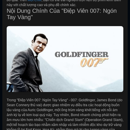
bỏ qua. Trên
Mọt Chill
, bạn có thể trải nghiệm trọn vẹn bộ phim kinh điển
này với chất lượng cao và phụ đề chính xác.
Nội Dung Chính Của "Điệp Viên 007: Ngón
Tay Vàng"
Trong "Điệp Viên 007: Ngón Tay Vàng" - 007: Goldfinger, James Bond (do
Sean Connery thủ vai) được giao nhiệm vụ điều tra các hoạt động buôn
lậu vàng của Auric Goldfinger, một ông trùm vàng khét tiếng với nỗi ám
ảnh kỳ lạ về kim loại quý này. Tuy nhiên, Bond nhanh chóng phát hiện ra
âm mưu lớn hơn nhiều: "Chiến dịch Grand Slam" (Operation Grand Slam),
một kế hoạch táo bạo nhằm xâm nhập và làm nhiễm độc kho dự trữ vàng
khổng lồ tại Fort Knox, Hoa Kỳ, nhằm tăng giá trị cho lượng vàng của