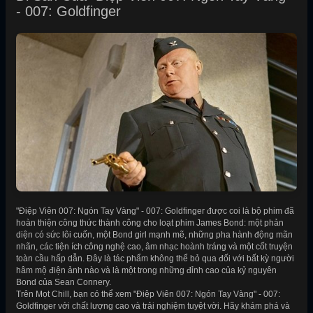
- 007: Goldfinger
"Điệp Viên 007: Ngón Tay Vàng" - 007: Goldfinger được coi là bộ phim đã
hoàn thiện công thức thành công cho loạt phim James Bond: một phản
diện có sức lôi cuốn, một Bond girl mạnh mẽ, những pha hành động mãn
nhãn, các tiện ích công nghệ cao, âm nhạc hoành tráng và một cốt truyện
toàn cầu hấp dẫn. Đây là tác phẩm không thể bỏ qua đối với bất kỳ người
hâm mộ điện ảnh nào và là một trong những đỉnh cao của kỷ nguyên
Bond của Sean Connery.
Trên Mọt Chill, bạn có thể xem "Điệp Viên 007: Ngón Tay Vàng" - 007:
Goldfinger với chất lượng cao và trải nghiệm tuyệt vời. Hãy khám phá và