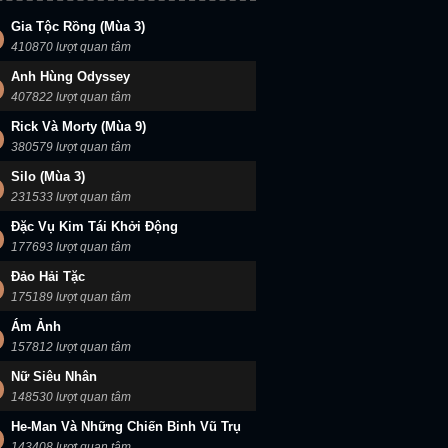
Gia Tộc Rồng (Mùa 3)
410870 lượt quan tâm
Anh Hùng Odyssey
407822 lượt quan tâm
Rick Và Morty (Mùa 9)
380579 lượt quan tâm
Silo (Mùa 3)
231533 lượt quan tâm
Đặc Vụ Kim Tái Khởi Động
177693 lượt quan tâm
Đảo Hải Tặc
175189 lượt quan tâm
Ám Ảnh
157812 lượt quan tâm
Nữ Siêu Nhân
148530 lượt quan tâm
He-Man Và Những Chiến Binh Vũ Trụ
143408 lượt quan tâm