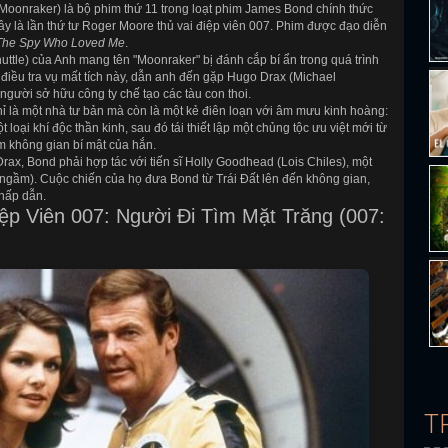
Moonraker) là bộ phim thứ 11 trong loạt phim James Bond chính thức
y là lần thứ tư Roger Moore thủ vai điệp viên 007. Phim được đạo diễn
The Spy Who Loved Me
.
huttle) của Anh mang tên "Moonraker" bị đánh cắp bí ẩn trong quá trình
iều tra vụ mất tích này, dẫn anh đến gặp Hugo Drax (Michael
người sở hữu công ty chế tạo các tàu con thoi.
ỉ là một nhà tư bản mà còn là một kẻ điên loạn với âm mưu kinh hoàng:
t loại khí độc thần kinh, sau đó tái thiết lập một chủng tộc ưu việt mới từ
m không gian bí mật của hắn.
rax, Bond phải hợp tác với tiến sĩ Holly Goodhead (Lois Chiles), một
ngầm). Cuộc chiến của họ đưa Bond từ Trái Đất lên đến không gian,
hấp dẫn.
p Viên 007: Người Đi Tìm Mặt Trăng (007:
T