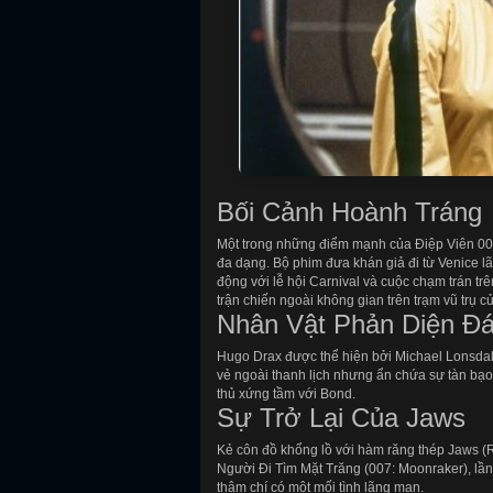
Bối Cảnh Hoành Tráng
Một trong những điểm mạnh của Điệp Viên 007
đa dạng. Bộ phim đưa khán giả đi từ Venice l
động với lễ hội Carnival và cuộc chạm trán tr
trận chiến ngoài không gian trên trạm vũ trụ c
Nhân Vật Phản Diện Đ
Hugo Drax được thể hiện bởi Michael Lonsdal
vẻ ngoài thanh lịch nhưng ẩn chứa sự tàn bạo 
thủ xứng tầm với Bond.
Sự Trở Lại Của Jaws
Kẻ côn đồ khổng lồ với hàm răng thép Jaws (R
Người Đi Tìm Mặt Trăng (007: Moonraker), lần 
thậm chí có một mối tình lãng mạn.