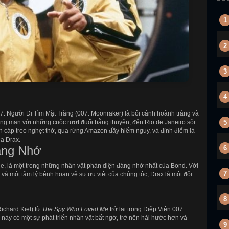
1
2
3
4
: Người Đi Tìm Mặt Trăng (007: Moonraker) là bối cảnh hoành tráng và
ãng mạn với những cuộc rượt đuổi bằng thuyền, đến Rio de Janeiro sôi
5
ên cáp treo nghẹt thở, qua rừng Amazon đầy hiểm nguy, và đỉnh điểm là
ủa Drax.
áng Nhớ
6
e, là một trong những nhân vật phản diện đáng nhớ nhất của Bond. Với
7
và một tâm lý bệnh hoạn về sự ưu việt của chủng tộc, Drax là một đối
8
ichard Kiel) từ
The Spy Who Loved Me
trở lại trong Điệp Viên 007:
này có một sự phát triển nhân vật bất ngờ, trở nên hài hước hơn và
9