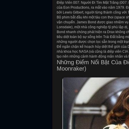
Điệp Viên 007: Người Đi Tìm Mặt Trăng (007: 
của Eon Productions, ra mắt vào năm 1979. Đâ
bởi Lewis Gilbert, người từng thành công với
Bộ phim bắt đầu khi một tàu con thoi (space s
vận chuyển. James Bond được giao nhiệm vụ đ
Lonsdale), một nhà công nghiệp tỷ phú lập dị, 
Bond nhanh chóng phát hiện ra Drax không ch
tiêu diệt toàn bộ sự sống trên Trái Đất bằng mộ
những người được chọn lọc sẵn trong một trạ
Để ngăn chặn kế hoạch hủy diệt thế giới của D
nhà khoa học NASA (và cũng là điệp viên CIA 
tạo nên những cảnh hành động mãn nhãn và 
Những Điểm Nổi Bật Của Điệ
Moonraker)