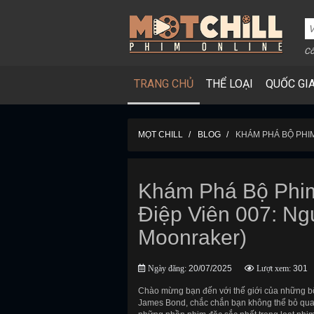
Cô
TRANG CHỦ
THỂ LOẠI
QUỐC GI
MỌT CHILL
BLOG
KHÁM PHÁ BỘ PHIM
Khám Phá Bộ Phim
Điệp Viên 007: Ng
Moonraker)
Ngày đăng:
20/07/2025
Lượt xem:
301
Chào mừng bạn đến với thế giới của những bộ
James Bond, chắc chắn bạn không thể bỏ qu