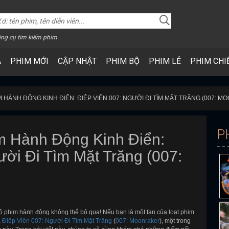
ng cụ tìm kiếm phim.
A
PHIM MỚI
CẬP NHẬT
PHIM BỘ
PHIM LẺ
PHIM CHI
 HÀNH ĐỘNG KINH ĐIỂN: ĐIỆP VIÊN 007: NGƯỜI ĐI TÌM MẶT TRĂNG (007: 
P
 Hành Động Kinh Điển:
ười Đi Tìm Mặt Trăng (007:
 phim hành động không thể bỏ qua! Nếu bạn là một fan của loạt phim
a
Điệp Viên 007: Người Đi Tìm Mặt Trăng
(
007: Moonraker
), một trong