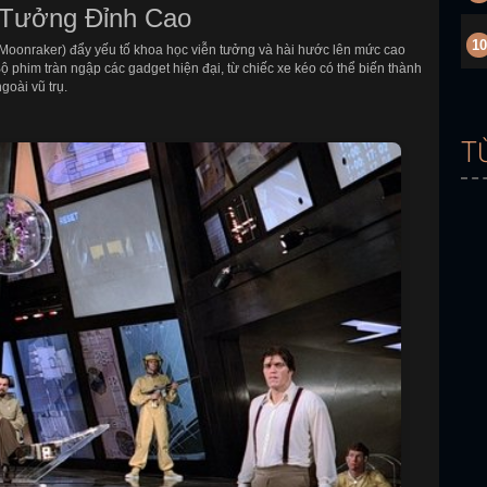
 Tưởng Đỉnh Cao
10
 Moonraker) đẩy yếu tố khoa học viễn tưởng và hài hước lên mức cao
 phim tràn ngập các gadget hiện đại, từ chiếc xe kéo có thể biến thành
goài vũ trụ.
T