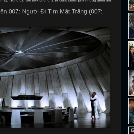
 này. Trong bài viết này, chúng ta sẽ cùng khám phá những điểm nổi
ên 007: Người Đi Tìm Mặt Trăng (007: