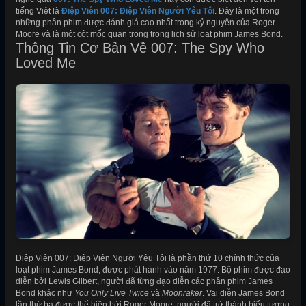
tiếng Việt là
Điệp Viên 007: Điệp Viên Người Yêu Tôi
. Đây là một trong
những phần phim được đánh giá cao nhất trong kỷ nguyên của Roger
Moore và là một cột mốc quan trọng trong lịch sử loạt phim James Bond.
Thông Tin Cơ Bản Về 007: The Spy Who
Loved Me
Điệp Viên 007: Điệp Viên Người Yêu Tôi là phần thứ 10 chính thức của
loạt phim James Bond, được phát hành vào năm 1977. Bộ phim được đạo
diễn bởi Lewis Gilbert, người đã từng đạo diễn các phần phim James
Bond khác như
You Only Live Twice
và
Moonraker
. Vai diễn James Bond
lần thứ ba được thể hiện bởi Roger Moore, người đã trở thành biểu tượng