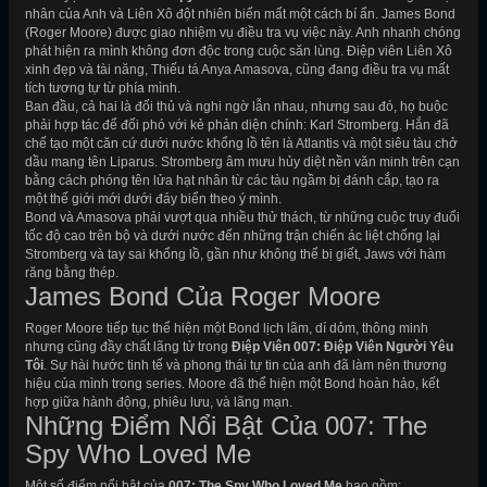
nhân của Anh và Liên Xô đột nhiên biến mất một cách bí ẩn. James Bond
(Roger Moore) được giao nhiệm vụ điều tra vụ việc này. Anh nhanh chóng
phát hiện ra mình không đơn độc trong cuộc săn lùng. Điệp viên Liên Xô
xinh đẹp và tài năng, Thiếu tá Anya Amasova, cũng đang điều tra vụ mất
tích tương tự từ phía mình.
Ban đầu, cả hai là đối thủ và nghi ngờ lẫn nhau, nhưng sau đó, họ buộc
phải hợp tác để đối phó với kẻ phản diện chính: Karl Stromberg. Hắn đã
chế tạo một căn cứ dưới nước khổng lồ tên là Atlantis và một siêu tàu chở
dầu mang tên Liparus. Stromberg âm mưu hủy diệt nền văn minh trên cạn
bằng cách phóng tên lửa hạt nhân từ các tàu ngầm bị đánh cắp, tạo ra
một thế giới mới dưới đáy biển theo ý mình.
Bond và Amasova phải vượt qua nhiều thử thách, từ những cuộc truy đuổi
tốc độ cao trên bộ và dưới nước đến những trận chiến ác liệt chống lại
Stromberg và tay sai khổng lồ, gần như không thể bị giết, Jaws với hàm
răng bằng thép.
James Bond Của Roger Moore
Roger Moore tiếp tục thể hiện một Bond lịch lãm, dí dỏm, thông minh
nhưng cũng đầy chất lãng tử trong
Điệp Viên 007: Điệp Viên Người Yêu
Tôi
. Sự hài hước tinh tế và phong thái tự tin của anh đã làm nên thương
hiệu của mình trong series. Moore đã thể hiện một Bond hoàn hảo, kết
hợp giữa hành động, phiêu lưu, và lãng mạn.
Những Điểm Nổi Bật Của 007: The
Spy Who Loved Me
Một số điểm nổi bật của
007: The Spy Who Loved Me
bao gồm: