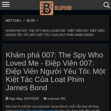
MỌT CHILL
BLOG
KHÁM PHÁ 007: THE SPY WHO LOVED ME - ĐIỆP VIÊN 007: ĐIỆP VIÊN
NGƯỜI YÊU TÔI: MỘT KIỆT TÁC CỦA LOẠT PHIM JAMES BOND
Khám phá 007: The Spy Who
Loved Me - Điệp Viên 007:
Điệp Viên Người Yêu Tôi: Một
Kiệt Tác Của Loạt Phim
James Bond
Ngày đăng:
21/07/2025
Lượt xem:
281
Nếu bạn là một fan của loạt phim James Bond, chắc hẳn bạn đã từng
nghe qua
007: The Spy Who Loved Me
hay còn được biết đến với tên