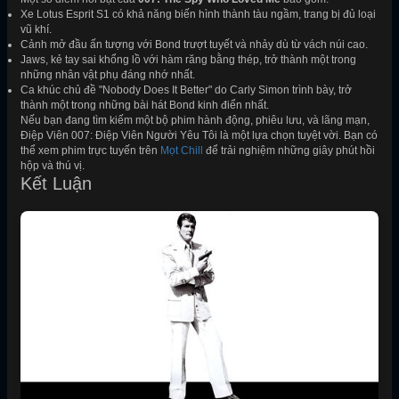
Xe Lotus Esprit S1 có khả năng biến hình thành tàu ngầm, trang bị đủ loại
vũ khí.
Cảnh mở đầu ấn tượng với Bond trượt tuyết và nhảy dù từ vách núi cao.
Jaws, kẻ tay sai khổng lồ với hàm răng bằng thép, trở thành một trong
những nhân vật phụ đáng nhớ nhất.
Ca khúc chủ đề "Nobody Does It Better" do Carly Simon trình bày, trở
thành một trong những bài hát Bond kinh điển nhất.
Nếu bạn đang tìm kiếm một bộ phim hành động, phiêu lưu, và lãng mạn,
Điệp Viên 007: Điệp Viên Người Yêu Tôi là một lựa chọn tuyệt vời. Bạn có
thể xem phim trực tuyến trên
Mọt Chill
để trải nghiệm những giây phút hồi
hộp và thú vị.
Kết Luận