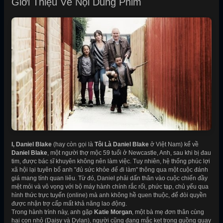
Giới Thiệu Về Nội Dung Phim
I, Daniel Blake
(hay còn gọi là
Tôi Là Daniel Blake
ở Việt Nam) kể về
Daniel Blake
, một người thợ mộc 59 tuổi ở Newcastle, Anh, sau khi bị đau
tim, được bác sĩ khuyên không nên làm việc. Tuy nhiên, hệ thống phúc lợi
xã hội lại tuyên bố anh "đủ sức khỏe để đi làm" thông qua một cuộc đánh
giá mang tính quan liêu. Từ đó, Daniel phải dấn thân vào cuộc chiến đầy
mệt mỏi và vô vọng với bộ máy hành chính rắc rối, phức tạp, chủ yếu qua
hình thức trực tuyến (online) mà anh không hề quen thuộc, để đòi quyền
được nhận trợ cấp mất khả năng lao động.
Trong hành trình này, anh gặp
Katie Morgan
, một bà mẹ đơn thân cùng
hai con nhỏ (Daisy và Dylan), người cũng đang mắc kẹt trong guồng quay