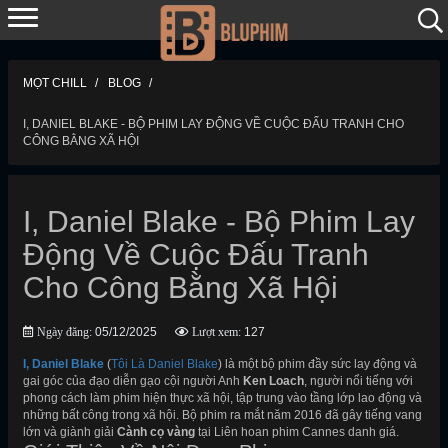
MỌT CHILL
BLOG
I, DANIEL BLAKE - BỘ PHIM LAY ĐỘNG VỀ CUỘC ĐẤU TRANH CHO
CÔNG BẰNG XÃ HỘI
I, Daniel Blake - Bộ Phim Lay
Động Về Cuộc Đấu Tranh
Cho Công Bằng Xã Hội
Ngày đăng:
05/12/2025
Lượt xem:
127
I, Daniel Blake
(
Tôi Là Daniel Blake
) là một bộ phim đầy sức lay động và
gai góc của đạo diễn gạo cội người Anh
Ken Loach
, người nổi tiếng với
phong cách làm phim hiện thực xã hội, tập trung vào tầng lớp lao động và
những bất công trong xã hội. Bộ phim ra mắt năm 2016 đã gây tiếng vang
lớn và giành giải
Cành cọ vàng
tại Liên hoan phim Cannes danh giá.