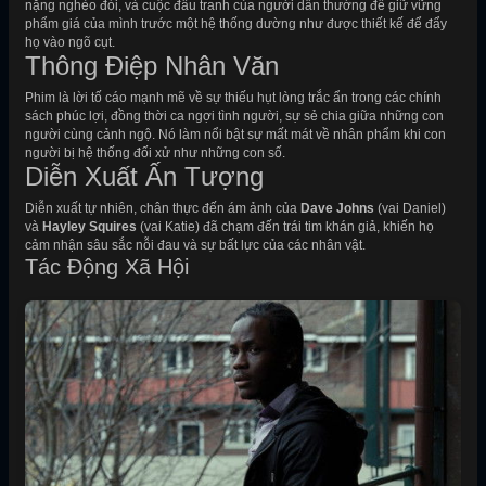
nặng nghèo đói, và cuộc đấu tranh của người dân thường để giữ vững
phẩm giá của mình trước một hệ thống dường như được thiết kế để đẩy
họ vào ngõ cụt.
Thông Điệp Nhân Văn
Phim là lời tố cáo mạnh mẽ về sự thiếu hụt lòng trắc ẩn trong các chính
sách phúc lợi, đồng thời ca ngợi tình người, sự sẻ chia giữa những con
người cùng cảnh ngộ. Nó làm nổi bật sự mất mát về nhân phẩm khi con
người bị hệ thống đối xử như những con số.
Diễn Xuất Ấn Tượng
Diễn xuất tự nhiên, chân thực đến ám ảnh của
Dave Johns
(vai Daniel)
và
Hayley Squires
(vai Katie) đã chạm đến trái tim khán giả, khiến họ
cảm nhận sâu sắc nỗi đau và sự bất lực của các nhân vật.
Tác Động Xã Hội