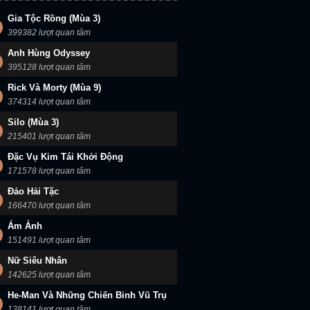
Gia Tộc Rồng (Mùa 3)
399382 lượt quan tâm
Anh Hùng Odyssey
395128 lượt quan tâm
Rick Và Morty (Mùa 9)
374314 lượt quan tâm
Silo (Mùa 3)
215401 lượt quan tâm
Đặc Vụ Kim Tái Khởi Động
171578 lượt quan tâm
Đảo Hải Tặc
166470 lượt quan tâm
Ám Ảnh
151491 lượt quan tâm
Nữ Siêu Nhân
142625 lượt quan tâm
He-Man Và Những Chiến Binh Vũ Trụ
138141 lượt quan tâm