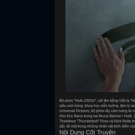
Bộ phim *Hulk (2003)*, với tên tiếng Việt là 
siêu anh hùng, khoa học viễn tưởng, tâm lý v
Universal Pictures, bộ phim lấy cảm hứng từ n
như Eric Bana trong vai Bruce Banner / Hulk, J
Thaddeus "Thunderbolt" Ross và Nick Nolte t
sắc về một trong những nhân vật kinh điển củ
Nội Dung Cốt Truyện