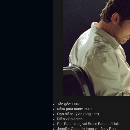
Tên gốc:
Hulk
Năm phát hành:
2003
Đạo diễn:
Lý An (Ang Lee)
Diễn viên chính:
Eric Bana trong vai Bruce Banner / Hulk
Jennifer Connelly trong vai Betty Ross