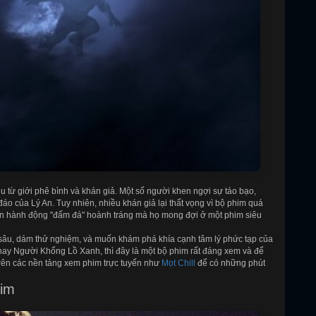
ều từ giới phê bình và khán giả. Một số người khen ngợi sự táo bạo,
áo của Lý An. Tuy nhiên, nhiều khán giả lại thất vọng vì bộ phim quá
àn hành động "đấm đá" hoành tráng mà họ mong đợi ở một phim siêu
sâu, dám thử nghiệm, và muốn khám phá khía cạnh tâm lý phức tạp của
 hay Người Khổng Lồ Xanh, thì đây là một bộ phim rất đáng xem và để
trên các nền tảng xem phim trực tuyến như
Mọt Chill
để có những phút
him