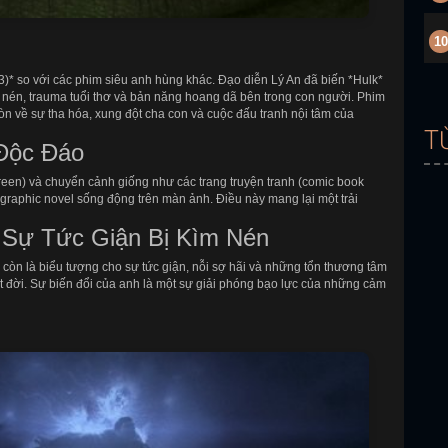
10
3)* so với các phim siêu anh hùng khác. Đạo diễn Lý An đã biến *Hulk*
 nén, trauma tuổi thơ và bản năng hoang dã bên trong con người. Phim
n về sự tha hóa, xung đột cha con và cuộc đấu tranh nội tâm của
T
Độc Đáo
creen) và chuyển cảnh giống như các trang truyện tranh (comic book
graphic novel sống động trên màn ảnh. Điều này mang lại một trải
 Sự Tức Giận Bị Kìm Nén
 còn là biểu tượng cho sự tức giận, nỗi sợ hãi và những tổn thương tâm
 đời. Sự biến đổi của anh là một sự giải phóng bạo lực của những cảm