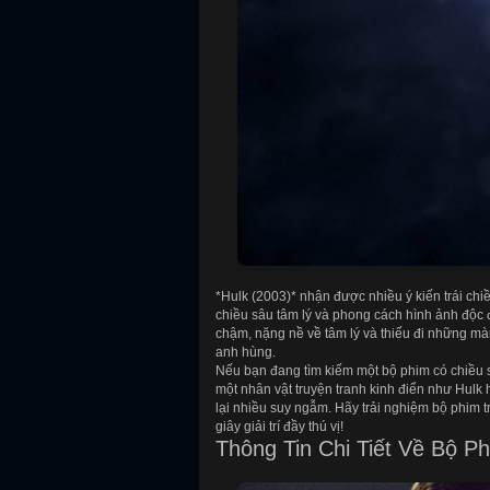
*Hulk (2003)* nhận được nhiều ý kiến trái chi
chiều sâu tâm lý và phong cách hình ảnh độc đ
chậm, nặng nề về tâm lý và thiếu đi những m
anh hùng.
Nếu bạn đang tìm kiếm một bộ phim có chiều 
một nhân vật truyện tranh kinh điển như Hulk
lại nhiều suy ngẫm. Hãy trải nghiệm bộ phim 
giây giải trí đầy thú vị!
Thông Tin Chi Tiết Về Bộ P