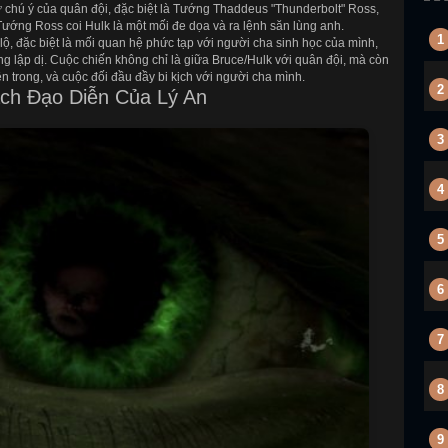
 chú ý của quân đội, đặc biệt là Tướng Thaddeus "Thunderbolt" Ross,
Tướng Ross coi Hulk là một mối đe dọa và ra lệnh săn lùng anh.
1
ộ, đặc biệt là mối quan hệ phức tạp với người cha sinh học của mình,
g lập dị. Cuộc chiến không chỉ là giữa Bruce/Hulk với quân đội, mà còn
ên trong, và cuộc đối đầu đầy bi kịch với người cha mình.
2
ch Đạo Diễn Của Lý An
3
4
5
6
7
8
9