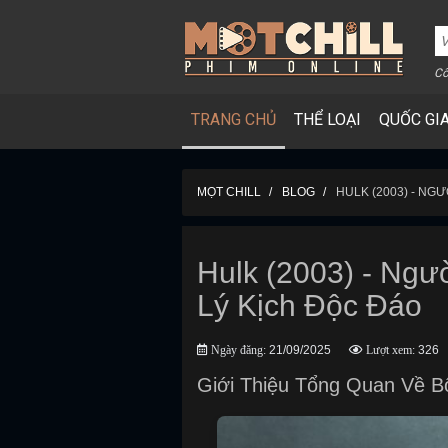
Cô
TRANG CHỦ
THỂ LOẠI
QUỐC GI
MỌT CHILL
BLOG
HULK (2003) - NG
Hulk (2003) - Ngư
Lý Kịch Độc Đáo
Ngày đăng:
21/09/2025
Lượt xem:
326
Giới Thiệu Tổng Quan Về B