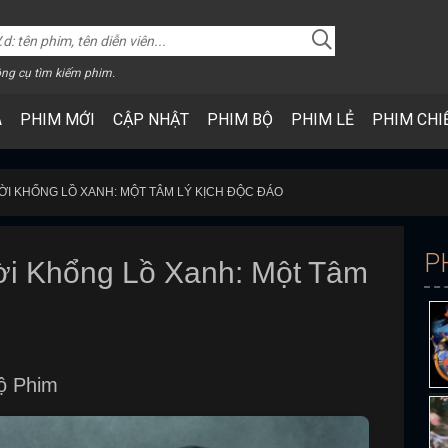
ng cụ tìm kiếm phim.
A
PHIM MỚI
CẬP NHẬT
PHIM BỘ
PHIM LẺ
PHIM CHI
ƯỜI KHỔNG LỒ XANH: MỘT TÂM LÝ KỊCH ĐỘC ĐÁO
P
ời Khổng Lồ Xanh: Một Tâm
ộ Phim