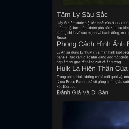
Tâm Lý Sâu Sắc
Đây là điểm khác biệt lớn nhất của *Hulk (200
thành một tác phẩm khám phá nỗi đau, sự kìm
không chỉ là về sức mạnh và hành động, mà cò
Bruce.
Phong Cách Hình Ảnh 
Lý An sử dụng kỹ thuật chia màn hình (split-s
panels), tạo cảm giác như đang đọc một cuốn 
nghiệm thị giác rất riêng biệt và ấn tượng.
Hulk Là Hiện Thân Của
Trong phim, Hulk không chỉ là một quái vật mà
lý mà Bruce Banner đã cố gắng chôn giấu suốt
xúc tiêu cực.
Đánh Giá Và Di Sản