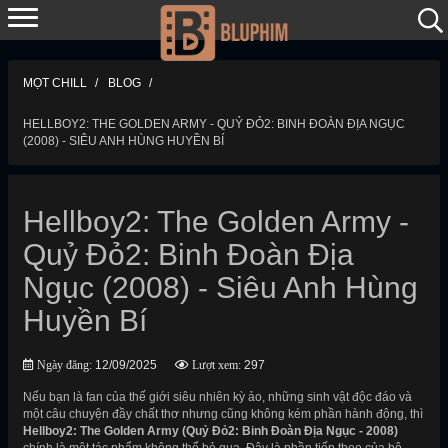
MỌT CHILL
BLOG
HELLBOY2: THE GOLDEN ARMY - QUỶ ĐỎ2: BINH ĐOÀN ĐỊA NGỤC
(2008) - SIÊU ANH HÙNG HUYỀN BÍ
Hellboy2: The Golden Army -
Quỷ Đỏ2: Binh Đoàn Địa
Ngục (2008) - Siêu Anh Hùng
Huyền Bí
Ngày đăng:
12/09/2025
Lượt xem:
297
Nếu bạn là fan của thế giới siêu nhiên kỳ ảo, những sinh vật độc đáo và
một câu chuyện đầy chất thơ nhưng cũng không kém phần hành động, thì
Hellboy2: The Golden Army (Quỷ Đỏ2: Binh Đoàn Địa Ngục - 2008)