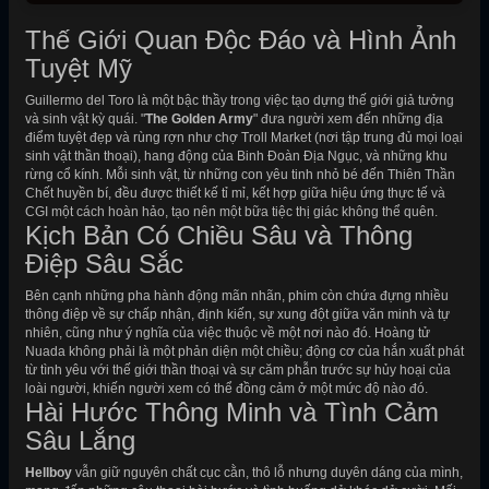
Thế Giới Quan Độc Đáo và Hình Ảnh
Tuyệt Mỹ
Guillermo del Toro là một bậc thầy trong việc tạo dựng thế giới giả tưởng
và sinh vật kỳ quái. "
The Golden Army
" đưa người xem đến những địa
điểm tuyệt đẹp và rùng rợn như chợ Troll Market (nơi tập trung đủ mọi loại
sinh vật thần thoại), hang động của Binh Đoàn Địa Ngục, và những khu
rừng cổ kính. Mỗi sinh vật, từ những con yêu tinh nhỏ bé đến Thiên Thần
Chết huyền bí, đều được thiết kế tỉ mỉ, kết hợp giữa hiệu ứng thực tế và
CGI một cách hoàn hảo, tạo nên một bữa tiệc thị giác không thể quên.
Kịch Bản Có Chiều Sâu và Thông
Điệp Sâu Sắc
Bên cạnh những pha hành động mãn nhãn, phim còn chứa đựng nhiều
thông điệp về sự chấp nhận, định kiến, sự xung đột giữa văn minh và tự
nhiên, cũng như ý nghĩa của việc thuộc về một nơi nào đó. Hoàng tử
Nuada không phải là một phản diện một chiều; động cơ của hắn xuất phát
từ tình yêu với thế giới thần thoại và sự căm phẫn trước sự hủy hoại của
loài người, khiến người xem có thể đồng cảm ở một mức độ nào đó.
Hài Hước Thông Minh và Tình Cảm
Sâu Lắng
Hellboy
vẫn giữ nguyên chất cục cằn, thô lỗ nhưng duyên dáng của mình,