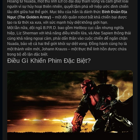
Hoàng tử Nuada, một thủ lĩnh Elf cổ đại đầy tham vọng và căm ghét loài
người vì sự hủy hoại thiên nhiên, quyết tâm phá vỡ hiệp ước đình chiến
lâu đời giữa hai thế giới. Mục tiêu của hắn là đánh thức
Binh Đoàn Địa
Ngục (The Golden Army)
– một đội quân robot bất khả chiến bại được
tạo ra từ thời xa xưa, với sức mạnh hủy diệt không giới hạn.
Một lần nữa, đội ngũ B.P.R.D. bao gồm Hellboy cục cằn nhưng nghĩa
hiệp, Liz Sherman với khả năng điều khiển lửa, và Abe Sapien thông thái
cùng khả năng ngoại cảm, phải dấn thân vào cuộc chiến để ngăn chặn
Nuada, bảo vệ cả hai thế giới khỏi sự diệt vong. Đồng hành cùng họ là
một thành viên mới, Johann Krauss – một thực thể linh hồn được chứa
trong bộ đồ lặn đặc biệt.
Điều Gì Khiến Phim Đặc Biệt?