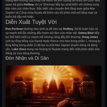
mang đến những câu thoại hài hước và tình huống dở khóc dở cười. Mối
quan hệ giữa
Hellboy
và Liz Sherman tiếp tục phát triển với những cung
bậc cảm xúc chân thực. Đặc biệt, câu chuyện tình lãng mạn giữa Abe
Sapien và Công chúa Nuala đã thêm vào bộ phim một nét lãng mạn và
buồn bã đầy mê hoặc.
Diễn Xuất Tuyệt Vời
Ron Perlman
dường như sinh ra để vào vai
Hellboy
, lột tả hoàn hảo cả
sự mạnh mẽ lẫn những đấu tranh nội tâm của nhân vật.
Selma Blair
tiếp
tục thể hiện một Liz mạnh mẽ nhưng cũng đầy tổn thương.
Doug Jones
(với sự lồng tiếng của David Hyde Pierce cho Abe trong phần 1, nhưng tự
lồng tiếng trong phần 2) đã tạo ra một Abe Sapien duyên dáng và đáng
yêu.
Luke Goss
trong vai Hoàng tử Nuada mang đến một phản diện vừa
đáng sợ vừa đáng thương.
Đón Nhận và Di Sản