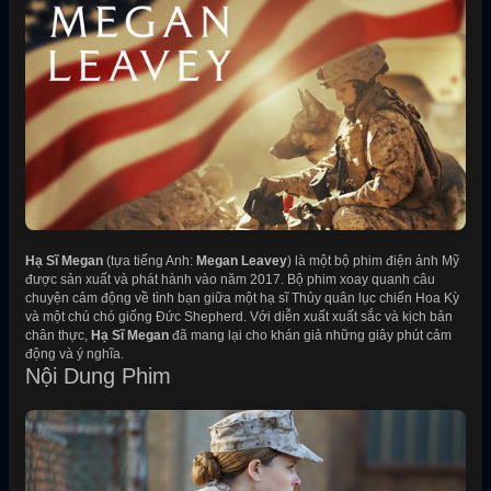
Hạ Sĩ Megan
(tựa tiếng Anh:
Megan Leavey
) là một bộ phim điện ảnh Mỹ
được sản xuất và phát hành vào năm 2017. Bộ phim xoay quanh câu
chuyện cảm động về tình bạn giữa một hạ sĩ Thủy quân lục chiến Hoa Kỳ
và một chú chó giống Đức Shepherd. Với diễn xuất xuất sắc và kịch bản
chân thực,
Hạ Sĩ Megan
đã mang lại cho khán giả những giây phút cảm
động và ý nghĩa.
Nội Dung Phim