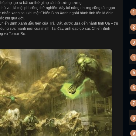
ép họ tạo ra bất cứ thứ gì họ có thể tưởng tượng.
thủ vai, là một phi công thử nghiệm đầy tài năng nhưng cũng rất ngạo
1
 nhẫn xanh sau khi một Chiến Binh Xanh ngoài hành tinh tên là Abin
ớc khi qua đời.
Chiến Binh Xanh đầu tiên của Trái Đất, được đưa đến hành tinh Oa – trụ
2
 dụng sức mạnh mới của mình. Tại đây, anh gặp gỡ các Chiến Binh
og và Tomar-Re.
3
4
5
6
7
8
9