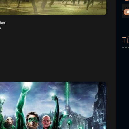
10
ồm:
n
T