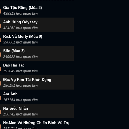
Gia Tộc Rồng (Mùa 3)
438313 lượt quan tâm
Anh Hùng Odyssey
424262 lượt quan tâm
Rick Và Morty (Mùa 9)
390661 lượt quan tâm
Silo (Mùa 3)
249622 lượt quan tâm
Đảo Hải Tặc
193049 lượt quan tâm
Đặc Vụ Kim Tái Khởi Động
186191 lượt quan tâm
Ám Ảnh
167164 lượt quan tâm
Nữ Siêu Nhân
156742 lượt quan tâm
He-Man Và Những Chiến Binh Vũ Trụ
151171 lượt quan tâm