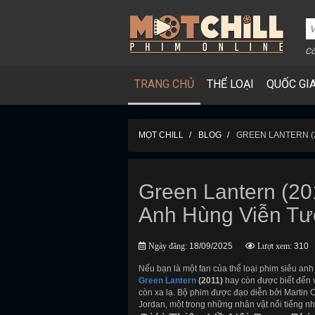
Cô
TRANG CHỦ
THỂ LOẠI
QUỐC GI
MỌT CHILL
BLOG
GREEN LANTERN (2
Green Lantern (20
Anh Hùng Viễn T
Ngày đăng:
18/09/2025
Lượt xem:
310
Nếu bạn là một fan của thể loại phim siêu anh
Green Lantern
(2011)
hay còn được biết đến v
còn xa lạ. Bộ phim được đạo diễn bởi Martin 
Jordan, một trong những nhân vật nổi tiếng n