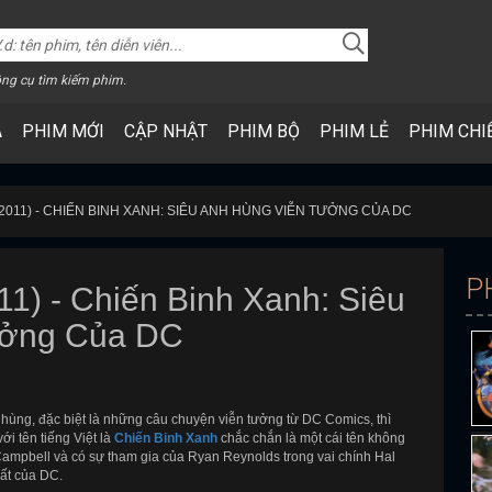
ng cụ tìm kiếm phim.
A
PHIM MỚI
CẬP NHẬT
PHIM BỘ
PHIM LẺ
PHIM CHI
011) - CHIẾN BINH XANH: SIÊU ANH HÙNG VIỄN TƯỞNG CỦA DC
P
11) - Chiến Binh Xanh: Siêu
ưởng Của DC
 hùng, đặc biệt là những câu chuyện viễn tưởng từ DC Comics, thì
ới tên tiếng Việt là
Chiến Binh Xanh
chắc chắn là một cái tên không
Campbell và có sự tham gia của Ryan Reynolds trong vai chính Hal
hất của DC.