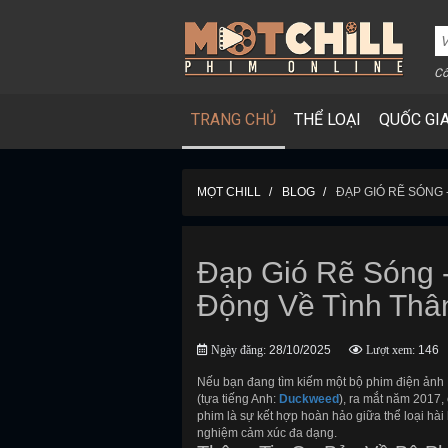
Cô
TRANG CHỦ
THỂ LOẠI
QUỐC GI
MỌT CHILL
BLOG
ĐẠP GIÓ RẼ SÓNG 
Đạp Gió Rẽ Sóng 
Động Về Tình Thâ
Ngày đăng:
28/10/2025
Lượt xem:
146
Nếu bạn đang tìm kiếm một bộ phim điện ảnh 
(tựa tiếng Anh:
Duckweed
), ra mắt năm 2017,
phim là sự kết hợp hoàn hảo giữa thể loại hài
nghiệm cảm xúc đa dạng.