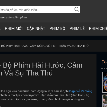
ng cụ tìm kiếm phim.
A
PHIM MỚI
CẬP NHẬT
PHIM BỘ
PHIM LẺ
PHIM CHI
- BỘ PHIM HÀI HƯỚC, CẢM ĐỘNG VỀ TÌNH THÂN VÀ SỰ THA THỨ
P
- Bộ Phim Hài Hước, Cảm
n Và Sự Tha Thứ
Hoa ngữ vừa hài hước, cảm động lại vừa sâu sắc, thì
Đạp Gió Rẽ Sóng
 chính là một lựa chọn tuyệt vời. Đạo diễn bởi Han Han (Hàn Hàn), bộ
 hước, chính kịch và giả tưởng, mang đến cho khán giả những trải