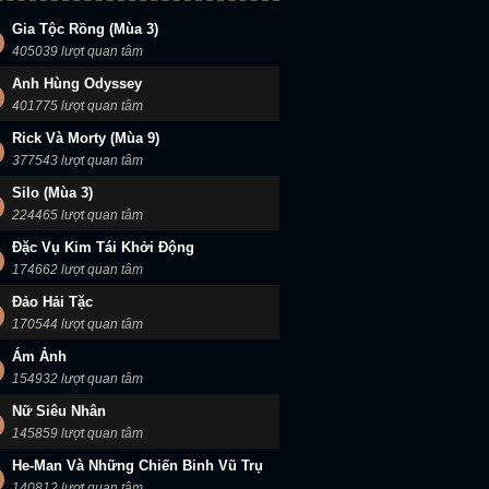
Gia Tộc Rồng (Mùa 3)
405039 lượt quan tâm
Anh Hùng Odyssey
401775 lượt quan tâm
Rick Và Morty (Mùa 9)
377543 lượt quan tâm
Silo (Mùa 3)
224465 lượt quan tâm
Đặc Vụ Kim Tái Khởi Động
174662 lượt quan tâm
Đảo Hải Tặc
170544 lượt quan tâm
Ám Ảnh
154932 lượt quan tâm
Nữ Siêu Nhân
145859 lượt quan tâm
He-Man Và Những Chiến Binh Vũ Trụ
140812 lượt quan tâm