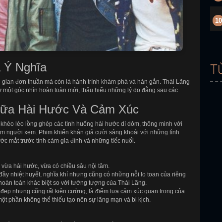
10
 Ý Nghĩa
T
i gian đơn thuần mà còn là hành trình khám phá và hàn gắn. Thái Lãng
từ một góc nhìn hoàn toàn mới, thấu hiểu những lý do đằng sau các
iữa Hài Hước Và Cảm Xúc
 khéo léo lồng ghép các tình huống hài hước dí dỏm, thông minh với
im người xem. Phim khiến khán giả cười sảng khoái với những tình
c mắt trước tình cảm gia đình và những tiếc nuối.
, vừa hài hước, vừa có chiều sâu nội tâm.
i đầy nhiệt huyết, nghĩa khí nhưng cũng có những nỗi lo toan của riêng
oàn toàn khác biệt so với tưởng tượng của Thái Lãng.
 đẹp nhưng cũng rất kiên cường, là điểm tựa cảm xúc quan trọng của
một phần không thể thiếu tạo nên sự lãng mạn và bi kịch.