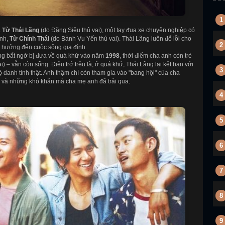
1
a
Từ Thái Lãng
(do Đặng Siêu thủ vai), một tay đua xe chuyên nghiệp có
ình,
Từ Chính Thái
(do Bành Vu Yến thủ vai). Thái Lãng luôn đổ lỗi cho
2
h hưởng đến cuộc sống gia đình.
ãng bất ngờ bị đưa về quá khứ vào năm
1998
, thời điểm cha anh còn trẻ
i) – vẫn còn sống. Điều trớ trêu là, ở quá khứ, Thái Lãng lại kết bạn với
3
ộ danh tính thật. Anh thậm chí còn tham gia vào "bang hội" của cha
u và những khó khăn mà cha mẹ anh đã trải qua.
4
5
6
7
8
9