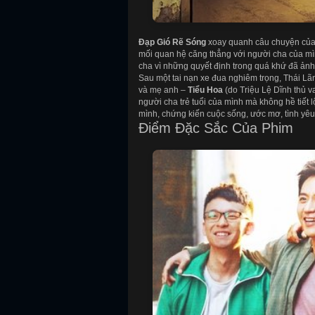
Đạp Gió Rẽ Sóng
xoay quanh câu chuyện củ
mối quan hệ căng thẳng với người cha của m
cha vì những quyết định trong quá khứ đã ản
Sau một tai nạn xe đua nghiêm trọng, Thái L
và mẹ anh –
Tiểu Hoa
(do Triệu Lệ Dĩnh thủ va
người cha trẻ tuổi của mình mà không hề tiết l
mình, chứng kiến cuộc sống, ước mơ, tình yê
Điểm Đặc Sắc Của Phim