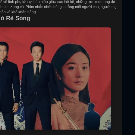
 về tình phụ tử, sự thấu hiểu giữa các thế hệ, những ước mơ dang dở
gì mình đang có. Phim nhắc nhở chúng ta rằng mỗi người cha, người mẹ
bão và khó khăn riêng.
ió Rẽ Sóng