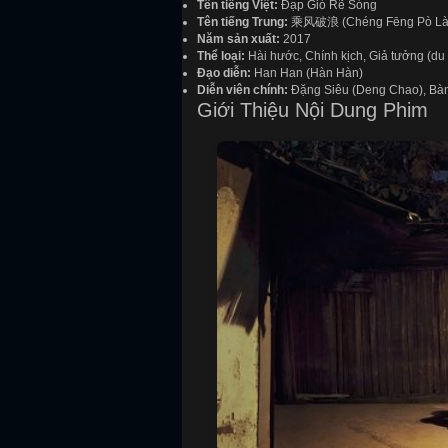
Tên tiếng Việt:
Đạp Gió Rẽ Sóng
Tên tiếng Trung:
乘风破浪 (Chéng Fēng Pò Là
Năm sản xuất:
2017
Thể loại:
Hài hước, Chính kịch, Giả tưởng (du 
Đạo diễn:
Han Han (Hàn Hàn)
Diễn viên chính:
Đặng Siêu (Deng Chao), Bành
Giới Thiệu Nội Dung Phim