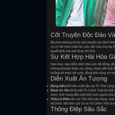
Cốt Truyện Độc Đáo Và
Bộ phim không chỉ là một chuyến du hành thờ
có cơ hội nhìn nhận lại cuộc đời của cha mẹ 
quyết định mà anh từng chỉ trích.
Sự Kết Hợp Hài Hòa G
Han Han, đạo diễn kiêm nhà văn nổi tiếng, đã
những khoảnh khắc xúc động, chạm đến trái t
huống dở khóc dở cười, đồng thời cũng rơi nướ
Diễn Xuất Ấn Tượng
Đặng Siêu
thể hiện xuất sắc vai Từ Thái Lãng
Bành Vu Yến
lột tả một Từ Chính Thái trẻ tuổ
mình. Anh mang đến một hình ảnh người cha h
Triệu Lệ Dĩnh
vào vai Tiểu Hoa dịu dàng, xinh
bộ phim. Mối tình của cô và Từ Chính Thái là 
Thông Điệp Sâu Sắc