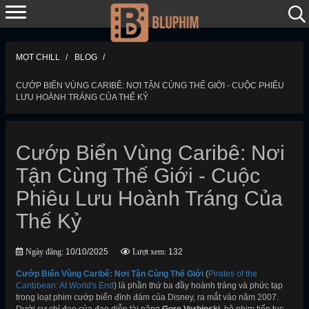
MỌT CHILL
BLOG
CƯỚP BIỂN VÙNG CARIBÊ: NƠI TẬN CÙNG THẾ GIỚI - CUỘC PHIÊU
LƯU HOÀNH TRÁNG CỦA THẾ KỶ
Cướp Biển Vùng Caribê: Nơi
Tận Cùng Thế Giới - Cuộc
Phiêu Lưu Hoành Tráng Của
Thế Kỷ
Ngày đăng:
10/10/2025
Lượt xem:
132
Cướp Biển Vùng Caribê: Nơi Tận Cùng Thế Giới
(
Pirates of the
Caribbean: At World's End
) là phần thứ ba đầy hoành tráng và phức tạp
trong loạt phim cướp biển đình đám của Disney, ra mắt vào năm 2007.