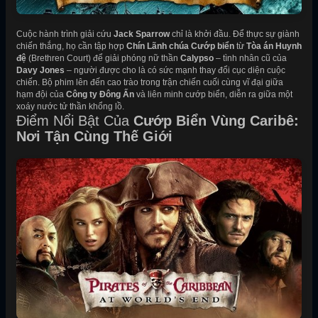
Cuộc hành trình giải cứu
Jack Sparrow
chỉ là khởi đầu. Để thực sự giành
chiến thắng, họ cần tập hợp
Chín Lãnh chúa Cướp biển
từ
Tòa án Huynh
đệ
(Brethren Court) để giải phóng nữ thần
Calypso
– tình nhân cũ của
Davy Jones
– người được cho là có sức mạnh thay đổi cục diện cuộc
chiến. Bộ phim lên đến cao trào trong trận chiến cuối cùng vĩ đại giữa
hạm đội của
Công ty Đông Ấn
và liên minh cướp biển, diễn ra giữa một
xoáy nước tử thần khổng lồ.
Điểm Nổi Bật Của
Cướp Biển Vùng Caribê:
Nơi Tận Cùng Thế Giới