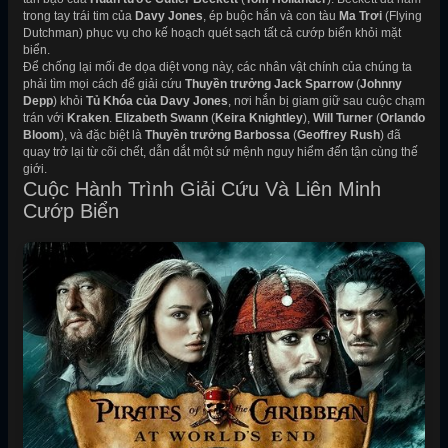
trong tay trái tim của
Davy Jones
, ép buộc hắn và con tàu
Ma Trơi
(Flying
Dutchman) phục vụ cho kế hoạch quét sạch tất cả cướp biển khỏi mặt
biển.
Để chống lại mối đe dọa diệt vong này, các nhân vật chính của chúng ta
phải tìm mọi cách để giải cứu
Thuyền trưởng Jack Sparrow
(
Johnny
Depp
) khỏi
Tủ Khóa của Davy Jones
, nơi hắn bị giam giữ sau cuộc chạm
trán với
Kraken
.
Elizabeth Swann
(
Keira Knightley
),
Will Turner
(
Orlando
Bloom
), và đặc biệt là
Thuyền trưởng Barbossa
(
Geoffrey Rush
) đã
quay trở lại từ cõi chết, dẫn dắt một sứ mệnh nguy hiểm đến tận cùng thế
giới.
Cuộc Hành Trình Giải Cứu Và Liên Minh
Cướp Biển