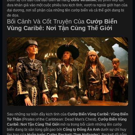
Dưới sự chỉ đạo của đạo diễn tài năng
Gore Verbinski
, bộ phim tiếp tục
đưa khán giả vào một cuộc phiêu lưu kịch tính, vượt ra ngoài giới hạn của
đại dương, nơi số phận của những tên cướp biển và cả thế giới đang bị
đe dọa.
Bối Cảnh Và Cốt Truyện Của
Cướp Biển
Vùng Caribê: Nơi Tận Cùng Thế Giới
Sau những sự kiện đầy kịch tính của
Cướp Biển Vùng Caribê: Vùng Biển
Tử Thần
(Pirates of the Caribbean: Dead Man's Chest),
Cướp Biển Vùng
Caribê: Nơi Tận Cùng Thế Giới
mở ra trong bối cảnh những tên cướp
biển đang bị săn lùng gắt gao bởi
Công ty Đông Ấn Anh
dưới sự chỉ huy
tàn bạo của
Huân tước Cutler Beckett
(
Tom Hollander
). Beckett đã nắm