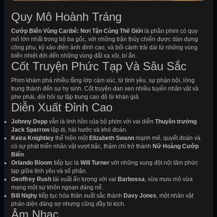
Quy Mô Hoành Tráng
Cướp Biển Vùng Caribê: Nơi Tận Cùng Thế Giới
là phần phim có quy
mô lớn nhất trong bộ ba gốc, với những trận thủy chiến được dàn dựng
công phu, kỹ xảo điện ảnh đỉnh cao, và bối cảnh trải dài từ những vùng
biển nhiệt đới đến những vùng đất xa xôi, bí ẩn.
Cốt Truyện Phức Tạp Và Sâu Sắc
Phim khám phá nhiều tầng lớp cảm xúc, từ tình yêu, sự phản bội, lòng
trung thành đến sự hy sinh. Cốt truyện đan xen nhiều tuyến nhân vật và
phe phái, đòi hỏi sự tập trung cao độ từ khán giả.
Diễn Xuất Đỉnh Cao
Johnny Depp
vẫn là linh hồn của bộ phim với vai diễn
Thuyền trưởng
Jack Sparrow
lập dị, hài hước và khó đoán.
Keira Knightley
thể hiện một
Elizabeth Swann
mạnh mẽ, quyết đoán và
có sự phát triển nhân vật vượt bậc, thậm chí trở thành
Nữ Hoàng Cướp
Biển
.
Orlando Bloom
tiếp tục là
Will Turner
với những xung đột nội tâm phức
tạp giữa tình yêu và số phận.
Geoffrey Rush
tái xuất ấn tượng với vai
Barbossa
, vừa mưu mô vừa
mang một sự khôn ngoan đáng nể.
Bill Nighy
tiếp tục hóa thân xuất sắc thành
Davy Jones
, một nhân vật
phản diện đáng sợ nhưng cũng đầy bi kịch.
Âm Nhạc