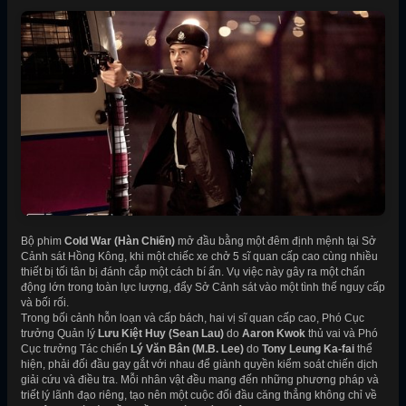
Bộ phim
Cold War (Hàn Chiến)
mở đầu bằng một đêm định mệnh tại Sở
Cảnh sát Hồng Kông, khi một chiếc xe chở 5 sĩ quan cấp cao cùng nhiều
thiết bị tối tân bị đánh cắp một cách bí ẩn. Vụ việc này gây ra một chấn
động lớn trong toàn lực lượng, đẩy Sở Cảnh sát vào một tình thế nguy cấp
và bối rối.
Trong bối cảnh hỗn loạn và cấp bách, hai vị sĩ quan cấp cao, Phó Cục
trưởng Quản lý
Lưu Kiệt Huy (Sean Lau)
do
Aaron Kwok
thủ vai và Phó
Cục trưởng Tác chiến
Lý Văn Bân (M.B. Lee)
do
Tony Leung Ka-fai
thể
hiện, phải đối đầu gay gắt với nhau để giành quyền kiểm soát chiến dịch
giải cứu và điều tra. Mỗi nhân vật đều mang đến những phương pháp và
triết lý lãnh đạo riêng, tạo nên một cuộc đối đầu căng thẳng không chỉ về