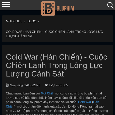
MỌT CHILL
BLOG
COLD WAR (HÀN CHIẾN) - CUỘC CHIẾN LẠNH TRONG LÒNG LỰC
LƯỢNG CẢNH SÁT
Cold War (Hàn Chiến) - Cuộc
Chiến Lạnh Trong Lòng Lực
Lượng Cảnh Sát
Ngày đăng:
24/08/2025
Lượt xem:
305
Chào mừng bạn đến với
Mọt Chill
, nơi cung cấp những bộ phim chất
lượng cao và hấp dẫn nhất. Hôm nay, chúng tôi sẽ giới thiệu đến bạn bộ
phim hành động, tội phạm đầy kịch tính và lôi cuốn:
Cold War
(
Hàn
Chiến
)
, một tác phẩm điện ảnh xuất sắc đến từ Hồng Kông, ra mắt vào
năm
2012
. Bộ phim này không chỉ là một trải nghiệm giải trí thông thường