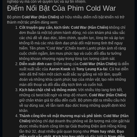
nghiệp vụ mà còn về quyền lực và sự tín nhiệm.
Điểm Nổi Bật Của Phim Cold War
Bộ phim
Cold War (Hàn Chiến)
sở hữu nhiều điểm nổi bật khiến nó trở
thành một tác phẩm đáng xem:
Cốt truyện gay cấn, kịch tính:
Cold War (Hàn Chiến)
không chỉ
đơn thuần là một bộ phim hành động; nó còn khám phá sâu sắc
các chủ đề về đạo đức, liêm chính, quyền lực, lòng tin và áp lực
khổng lồ mà các nhà lãnh đạo phải đối mặt trong tình thế nguy
hiểm. Tên phim "Cold War" (Chiến tranh Lạnh) phản ánh rõ ràng
cuộc chiến ngầm, âm mưu phức tạp và cuộc đối đầu tư tưởng
không khoan nhượng ngay trong lòng lực lượng cảnh sát.
Diễn xuất đỉnh cao:
Điểm sáng của
Cold War (Hàn Chiến)
là diễn
xuất xuất sắc của
Aaron Kwok
và
Tony Leung Ka-fai
. Cả hai diễn
viên đã thể hiện một cách xuất sắc sự giằng xé nội tâm, quyết
đoán và những khía cạnh phức tạp của nhân vật, tạo nên những
màn đối thoại và đối đầu đầy kịch tính và cuốn hút.
Kịch bản chặt chẽ và thông minh:
Với nhiều lớp lang tình tiết,
những cú twist bất ngờ và nhịp độ nhanh,
Cold War (Hàn Chiến)
giữ chân khán giả từ đầu đến cuối. Bộ phim đặt ra nhiều câu hỏi
về sự đúng sai, về lằn ranh đạo đức trong những quyết định khó
khăn.
Thành công lớn về mặt thương mại và phê bình:
Cold War (Hàn
Chiến)
không chỉ đạt doanh thu phòng vé ấn tượng mà còn gặt hái
được nhiều thành công lớn tại Giải thưởng Điện ảnh Hồng Kông
lần thứ 32, đoạt nhiều giải quan trọng như
Phim hay nhất
,
Đạo
diễn xuất sắc nhất
,
Kịch bản hay nhất
và đặc biệt là
Nam diễn