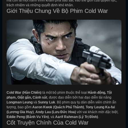
mà còn là một hành trình khám phá sâu sắc vào thế giới của quyền lực,
trách nhiệm và những quyết định khó khăn.
Giới Thiệu Chung Về Bộ Phim Cold War
Cold War (Hàn Chiến)
là một bộ phim thuộc thể loại
Hành động, Tội
phạm, Giật gân, Cảnh sát
, được đạo diễn bởi hai đạo diễn tài năng
Longman Leung
và
Sunny Luk
. Bộ phim quy tụ dàn diễn viên chính ấn
tượng, bao gồm
Aaron Kwok (Quách Phú Thành)
,
Tony Leung Ka-fai
(Lương Gia Huy)
,
Andy Lau (Lưu Đức Hoa)
với vai khách mời đặc biệt,
Eddie Peng (Bành Vu Yến)
, và
Aarif Rahman (Lý Trị Đình)
.
Cốt Truyện Chính Của Cold War