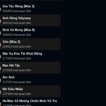
Gia Tộc Rồng (Mùa 3)
409405 lượt quan tâm
Anh Hùng Odyssey
406142 lượt quan tâm
Rick Và Morty (Mùa 9)
380060 lượt quan tâm
Silo (Mùa 3)
229614 lượt quan tâm
Đặc Vụ Kim Tái Khởi Động
177295 lượt quan tâm
Đảo Hải Tặc
173908 lượt quan tâm
Ám Ảnh
157255 lượt quan tâm
Nữ Siêu Nhân
147998 lượt quan tâm
He-Man Và Những Chiến Binh Vũ Trụ
142988 lượt quan tâm