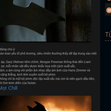
10
T
đáng chú ý:
àn toàn yếu tố phô trương, siêu nhiên thường thấy để tập trung vào một
áp, Gary Oldman liêm chính, Morgan Freeman thông thái đến Liam
 sợ, mỗi nhân vật đều được khắc họa một cách xuất sắc.
i tăm, u ám cùng với phần âm nhạc đầy ám ảnh của Hans Zimmer và
ăng thẳng, kịch tính xuyên suốt bộ phim.
hông chỉ là một bộ phim độc lập xuất sắc mà còn là viên gạch đầu tiên,
i Dơi kinh điển của Nolan.
Mọt Chill