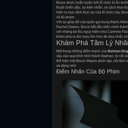
Bruce được huấn luyện bởi tổ chức bí ẩn dưới
thuật chiến đấu, sự kiên nhẫn, và cách khai th
hiện ra mục đích thực sự của tổ chức này, Bru
và tội phạm.
Với sự giúp đỡ của quản gia trung thành Alfr
Rachel Dawes, Bruce bắt đầu biến mình thành 
với những kẻ thù nguy hiểm như Carmine Falc
khám phá ra âm mưu lớn hơn đe dọa nhấn chì
Khám Phá Tâm Lý Nhâ
Một trong những điểm mạnh của
Batman Beg
sâu vào quá trình hình thành Batman, từ nỗi đa
thể hiện một Bruce Wayne phức tạp, nội tâm
và đáng nhớ.
Điểm Nhấn Của Bộ Phim