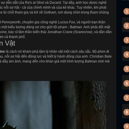
 sự dẫn dắt của Ra's al Ghul và Ducard. Tại đây, anh học được nghệ
ác nỗi sợ hãi - cả của chính mình và của kẻ khác. Tuy nhiên, khi phát
1
ce từ chối tham gia và trở về Gotham, nơi đang chìm trong tham nhũng
ed Pennyworth, chuyên gia công nghệ Lucius Fox, và người bạn thân
2
một biểu tượng đáng sợ cho giới tội phạm - Batman. Anh phải đối mặt
one, bác sĩ tâm thần biến thái Jonathan Crane (Scarecrow), và dần dần
m cả thành phố.
3
n Vật
ins
là cách nó khám phá tâm lý nhân vật một cách sâu sắc. Bộ phim đi
4
u, nỗi sợ hãi đến động lực và triết lý hành động của anh. Christian Bale
 và đầy ám ảnh, mang đến cho khán giả một hình tượng Batman mới mẻ
5
6
7
8
9