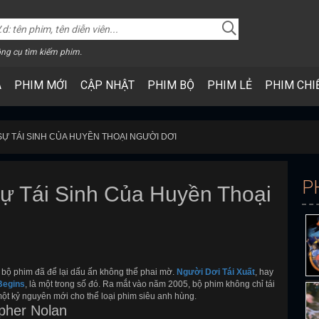
ng cụ tìm kiếm phim.
A
PHIM MỚI
CẬP NHẬT
PHIM BỘ
PHIM LẺ
PHIM CHI
SỰ TÁI SINH CỦA HUYỀN THOẠI NGƯỜI DƠI
P
ự Tái Sinh Của Huyền Thoại
ố bộ phim đã để lại dấu ấn không thể phai mờ.
Người Dơi Tái Xuất
, hay
Begins
, là một trong số đó. Ra mắt vào năm 2005, bộ phim không chỉ tái
t kỷ nguyên mới cho thể loại phim siêu anh hùng.
pher Nolan