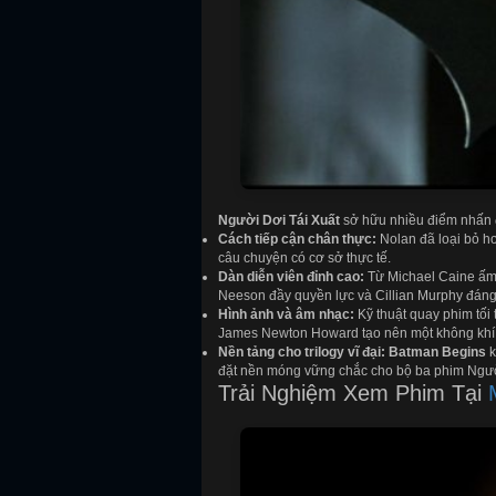
Người Dơi Tái Xuất
sở hữu nhiều điểm nhấn 
Cách tiếp cận chân thực:
Nolan đã loại bỏ ho
câu chuyện có cơ sở thực tế.
Dàn diễn viên đỉnh cao:
Từ Michael Caine ấm 
Neeson đầy quyền lực và Cillian Murphy đáng
Hình ảnh và âm nhạc:
Kỹ thuật quay phim tố
James Newton Howard tạo nên một không khí c
Nền tảng cho trilogy vĩ đại:
Batman Begins
k
đặt nền móng vững chắc cho bộ ba phim Ngườ
Trải Nghiệm Xem Phim Tại