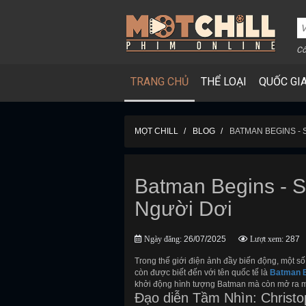
Cô
TRANG CHỦ
THỂ LOẠI
QUỐC GI
MỌT CHILL
BLOG
BATMAN BEGINS - 
Batman Begins - S
Người Dơi
Ngày đăng:
26/07/2025
Lượt xem:
287
Trong thế giới điện ảnh đầy biến động, một s
còn được biết đến với tên quốc tế là
Batman 
khởi động hình tượng Batman mà còn mở ra mộ
Đạo diễn Tầm Nhìn: Christo