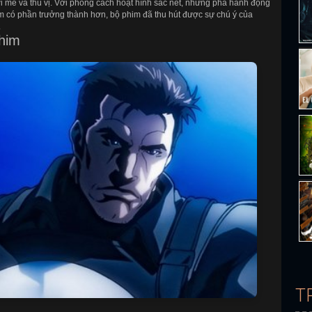
 mẻ và thú vị. Với phong cách hoạt hình sắc nét, những pha hành động
ạm có phần trưởng thành hơn, bộ phim đã thu hút được sự chú ý của
.
him
T