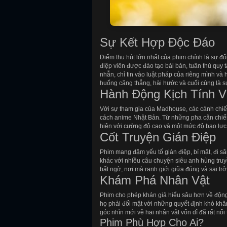
Sự Kết Hợp Độc Đáo
Điểm thu hút lớn nhất của phim chính là sự đố
điệp viên được đào tạo bài bản, tuân thủ quy t
nhẫn, chỉ tin vào luật pháp của riêng mình v
huống căng thẳng, hài hước và cuối cùng là s
Hành Động Kịch Tính 
Với sự tham gia của Madhouse, các cảnh chiế
cách anime Nhật Bản. Từ những pha cận chiến 
hiện với cường độ cao và một mức độ bạo lực
Cốt Truyện Gián Điệp
Phim mang đậm yếu tố gián điệp, bí mật, đi s
khác với nhiều câu chuyện siêu anh hùng truy
bất ngờ, nơi mà ranh giới giữa đúng và sai tr
Khám Phá Nhân Vật
Phim cho phép khán giả hiểu sâu hơn về động
họ phải đối mặt với những quyết định khó khă
góc nhìn mới về hai nhân vật vốn dĩ đã rất nổi 
Phim Phù Hợp Cho Ai?