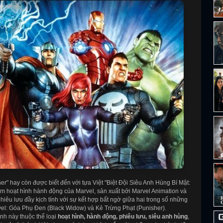
r" hay còn được biết đến với tựa Việt "Biệt Đội Siêu Anh Hùng Bí Mật:
m hoạt hình hành động của Marvel, sản xuất bởi Marvel Animation và
êu lưu đầy kịch tính với sự kết hợp bất ngờ giữa hai trong số những
rvel: Góa Phụ Đen (Black Widow) và Kẻ Trừng Phạt (Punisher).
nh này thuộc thể loại
hoạt hình, hành động, phiêu lưu, siêu anh hùng
,