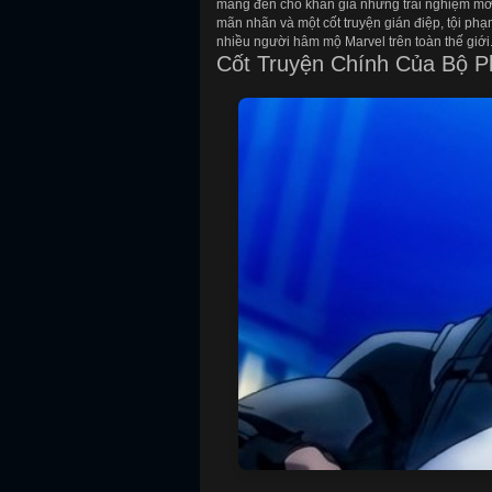
mang đến cho khán giả những trải nghiệm mới
mãn nhãn và một cốt truyện gián điệp, tội ph
nhiều người hâm mộ Marvel trên toàn thế giới
Cốt Truyện Chính Của Bộ P