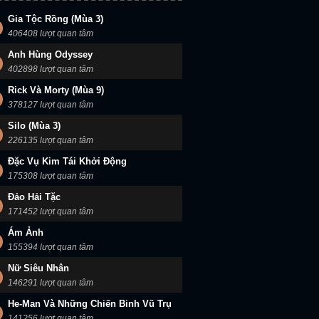
Gia Tộc Rồng (Mùa 3)
406408 lượt quan tâm
Anh Hùng Odyssey
402898 lượt quan tâm
Rick Và Morty (Mùa 9)
378127 lượt quan tâm
Silo (Mùa 3)
226135 lượt quan tâm
Đặc Vụ Kim Tái Khởi Động
175308 lượt quan tâm
Đảo Hải Tặc
171452 lượt quan tâm
Ám Ảnh
155394 lượt quan tâm
Nữ Siêu Nhân
146291 lượt quan tâm
He-Man Và Những Chiến Binh Vũ Trụ
141256 lượt quan tâm