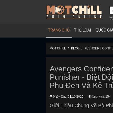
Cô
TRANG CHỦ
THỂ LOẠI
QUỐC GI
MỌT CHILL
BLOG
AVENGERS CONFIDE
Avengers Confiden
Punisher - Biệt Đ
Phụ Đen Và Kẻ Tr
Ngày đăng:
21/10/2025
Lượt xem:
154
Giới Thiệu Chung Về Bộ Ph