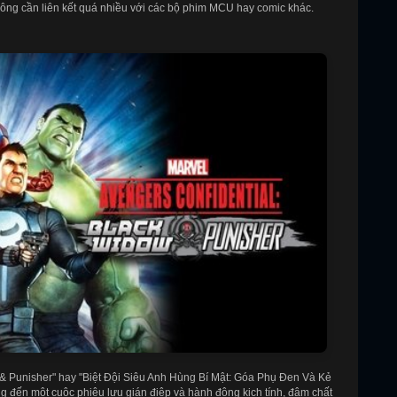
hông cần liên kết quá nhiều với các bộ phim MCU hay comic khác.
 & Punisher" hay "Biệt Đội Siêu Anh Hùng Bí Mật: Góa Phụ Đen Và Kẻ
g đến một cuộc phiêu lưu gián điệp và hành động kịch tính, đậm chất