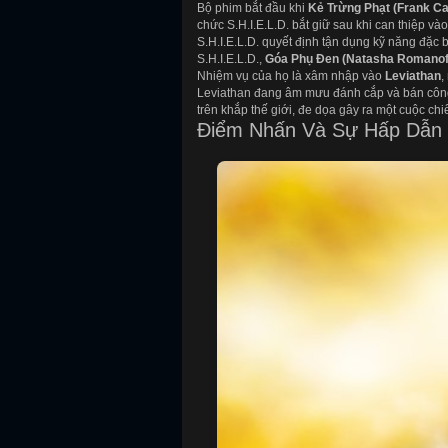
Bộ phim bắt đầu khi
Kẻ Trừng Phạt (Frank Ca
chức S.H.I.E.L.D. bắt giữ sau khi can thiệp v
S.H.I.E.L.D. quyết định tận dụng kỹ năng đặc 
S.H.I.E.L.D.,
Góa Phụ Đen (Natasha Romanof
Nhiệm vụ của họ là xâm nhập vào
Leviathan
,
Leviathan đang âm mưu đánh cắp và bán công ng
trên khắp thế giới, đe dọa gây ra một cuộc chi
Điểm Nhấn Và Sự Hấp Dẫn