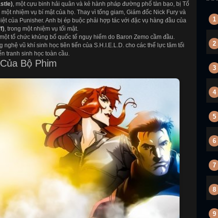
stle)
, một cựu binh hải quân và kẻ hành pháp đường phố tàn bạo, bị Tổ
ào một nhiệm vụ bí mật của họ. Thay vì tống giam, Giám đốc Nick Fury và
1
biệt của Punisher. Anh bị ép buộc phải hợp tác với đặc vụ hàng đầu của
f)
, trong một nhiệm vụ tối mật.
 một tổ chức khủng bố quốc tế nguy hiểm do Baron Zemo cầm đầu.
2
hệ vũ khí sinh học tiên tiến của S.H.I.E.L.D. cho các thế lực tăm tối
ến tranh sinh học toàn cầu.
 Của Bộ Phim
3
4
5
6
7
8
9