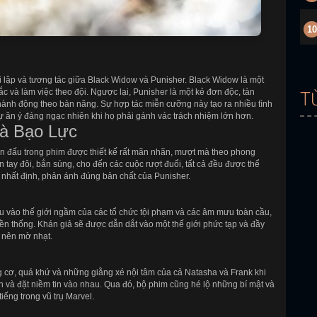
10
i lập và tương tác giữa Black Widow và Punisher. Black Widow là một
ắc và làm việc theo đội. Ngược lại, Punisher là một kẻ đơn độc, tàn
T
à hành động theo bản năng. Sự hợp tác miễn cưỡng này tạo ra nhiều tình
ự ăn ý đáng ngạc nhiên khi họ phải gánh vác trách nhiệm lớn hơn.
Và Bạo Lực
n đấu trong phim được thiết kế rất mãn nhãn, mượt mà theo phong
tay đôi, bắn súng, cho đến các cuộc rượt đuổi, tất cả đều được thể
 nhất định, phản ánh đúng bản chất của Punisher.
âu vào thế giới ngầm của các tổ chức tội phạm và các âm mưu toàn cầu,
ền thống. Khán giả sẽ được dẫn dắt vào một thế giới phức tạp và đầy
ở nên mờ nhạt.
 cơ, quá khứ và những giằng xé nội tâm của cả Natasha và Frank khi
n và đặt niềm tin vào nhau. Qua đó, bộ phim cũng hé lộ những bí mật và
tiếng trong vũ trụ Marvel.