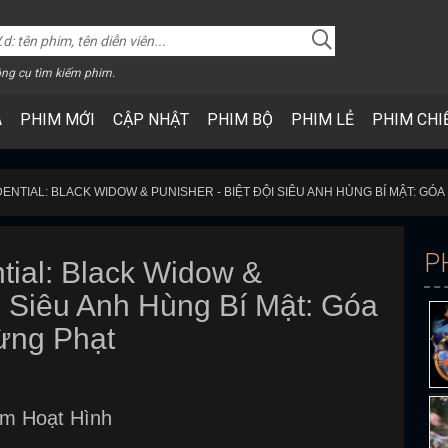
ng cụ tìm kiếm phim.
A
PHIM MỚI
CẬP NHẬT
PHIM BỘ
PHIM LẺ
PHIM CHI
NTIAL: BLACK WIDOW & PUNISHER - BIỆT ĐỘI SIÊU ANH HÙNG BÍ MẬT: GÓ
P
tial: Black Widow &
ội Siêu Anh Hùng Bí Mật: Góa
ừng Phạt
im Hoạt Hình