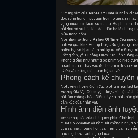
Ở trung tâm của
Ashes Of Time
là nhân vật Â
độc sống trong một quán trọ nhỏ giữa sa mạc
vọng muốn tìm kiếm sự trả thù. Bộ phim bắt 
nỗi đau và sự hối tiếc, dần dần hé lộ những
mùa trong năm.
Mỗi nhân vật trong
Ashes Of Time
đều mang tr
ảnh về quá khứ. Hoàng Dược Sư (Lương Triều 
phiêu bạt và bị ám ảnh bởi ký ức về một ng
lưỡng tính, yêu Hoàng Dược Sư điên cuồng đ
Không giống như những bộ phim võ hiệp truy
hoành tráng. Thay vào đó, bộ phim đi sâu vào 
ký ức và những mối quan hệ tan vỡ.
Phong cách kể chuyện 
Một trong những điểm đặc biệt làm nên kiệt t
Vương Gia Vệ. Cốt truyện được kể một cách rời
nội tâm chồng chéo. Điều này đòi hỏi khán g
cảm xúc của nhân vật.
Hình ảnh điện ảnh tuyệ
Với sự hợp tác của nhà quay phim Christophe
thuật slow-motion và kỹ thuật chồng hình, tạ
của sa mạc, hoàng hôn, và những cảnh chiến 
như một bức tranh nghệ thuật.