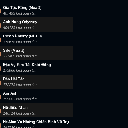
Gia Tộc Rồng (Mùa 3)
407493 lượt quan tâm
Anh Hùng Odyssey
404125 lượt quan tâm
Rick Và Morty (Mùa 9)
378678 lượt quan tâm
Silo (Mùa 3)
227405 lượt quan tâm
Đặc Vụ Kim Tái Khởi Động
175966 lượt quan tâm
Đảo Hải Tặc
172273 lượt quan tâm
Ám Ảnh
155883 lượt quan tâm
Nữ Siêu Nhân
146714 lượt quan tâm
He-Man Và Những Chiến Binh Vũ Trụ
141736 lượt quan tâm