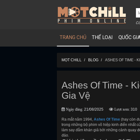
Cô
TRANG CHỦ
THỂ LOẠI
QUỐC GI
MỌT CHILL
BLOG
ASHES OF TIME - 
Ashes Of Time - K
Gia Vệ
Ngày đăng:
21/08/2025
Lượt xem:
310
Ra mắt năm 1994,
Ashes Of Time
(hay còn đư
trong những bộ phim võ hiệp kinh điển nhất 
làm say đắm khán giả bởi những cảnh quay đẹ
đáo.