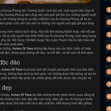
1
u Dương Phong (do Trương Quốc Vinh thủ vai), một người đàn ông cô
. Âu Dương Phong làm công việc môi giới sát thủ cho những người tuyệt
đầu với những dòng tự sự đầy chất thơ của Âu Dương Phong về ký ức,
2
 mảnh ghép cuộc đời của anh và những con người anh gặp gỡ qua từng
ong mình một bi kịch riêng, một mối tình không thành hoặc một nỗi ám
3
Vỹ) là một người bạn thân thiết của Âu Dương Phong, luôn lang thang
ười phụ nữ. Mộ Dung Yến/Mộ Dung Yên (Lâm Thanh Hà) là một nhân vật
ến mức phát điên.
4
ền thống,
Ashes Of Time
không tập trung vào các trận chiến võ hiệp
nội tâm, khám phá những nỗi đau, sự hối tiếc, và ám ảnh về thời gian,
5
độc đáo
ác
Ashes Of Time
là phong cách kể chuyện phi tuyến tính của đạo diễn
6
 rạc, không theo trình tự thời gian, với những đoạn hồi tưởng và suy tư
iả phải tự mình lắp ghép các mảnh ghép để hiểu được câu chuyện và
7
t đẹp
r Doyle,
Ashes Of Time
sở hữu những thước phim được quay bằng kỹ
8
o nên những hình ảnh đẹp đến nao lòng. Màu sắc rực rỡ nhưng u buồn
đấu được thể hiện một cách đầy chất thơ. Mỗi khung hình đều giống
9