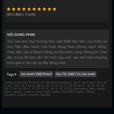
(
10.0
điểm /
1
lượt)
NỘI DUNG PHIM
Yoo Jae-suk khai trương nhà nghỉ B&B đầu tiên của mình và
trực tiếp điều hành mọi hoạt động theo phong cách riêng,
chào đón các vị khách bằng sự hài hước cùng những trò chơi
đặc trưng đã làm nên tên tuổi của anh, tạo nên một chương
trình giải trí ấm áp và đầy tiếng cười.
Tags
Jae-seok's B&B Rules!
Quy Tắc B&B Của Jae-seok!
System.Collections.Generic.List`1[System.String] tap 1, tap 2, tap 3, tap 4, ep 5, ep
6, ep 7, ep 8, ep 9, ep 10, tập 21, 23, 24, 25, 26, 27, 28, 29, 30, 31, 32, 33, 34, 35,
36, 37, 38, 39, 40, 41, 42, 43, 44, 45, 46, 47, 48, 49, 50, phim keeng, bilutv, biphim,
hdvip, hayghe, motphim, tvhay, zingtv, fptplay, phim1080, luotphim, fimfast,
dongphim, fullphim, phephim, bluphim