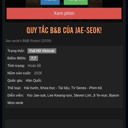
Xem phim
QUY TẮC B&B CỦA JAE-SEOK!
Jae-seok's B&B Rules! (2026)
Trạng thái:
Full HD Vietsub
Điểm IMDb:
7.7
Tình trạng:
Hoàn tất
Năm sản xuất:
2026
Quốc gia:
Hàn Quốc
Thể loại:
Hài hước
Khoa học - Tài liệu
TV Series - Phim bộ
Diễn viên:
Yoo Jae-suk
Lee Kwang-soo
Steven Lim
Ji Ye-eun
Byeon
Woo-seok