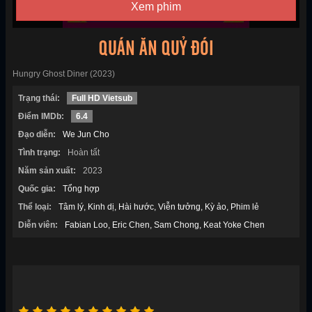
Xem phim
QUÁN ĂN QUỶ ĐÓI
Hungry Ghost Diner (2023)
Trạng thái:
Full HD Vietsub
Điểm IMDb:
6.4
Đạo diễn:
We Jun Cho
Tình trạng:
Hoàn tất
Năm sản xuất:
2023
Quốc gia:
Tổng hợp
Thể loại:
Tâm lý
Kinh dị
Hài hước
Viễn tưởng
Kỳ ảo
Phim lẻ
Diễn viên:
Fabian Loo
Eric Chen
Sam Chong
Keat Yoke Chen