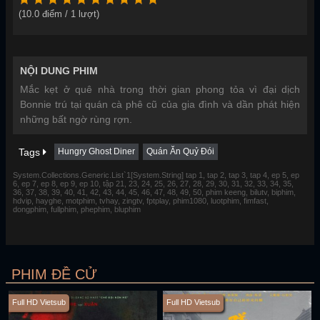
(
10.0
điểm /
1
lượt)
NỘI DUNG PHIM
Mắc kẹt ở quê nhà trong thời gian phong tỏa vì đại dịch
Bonnie trú tại quán cà phê cũ của gia đình và dần phát hiện
những bất ngờ rùng rợn.
Tags
Hungry Ghost Diner
Quán Ăn Quỷ Đói
System.Collections.Generic.List`1[System.String] tap 1, tap 2, tap 3, tap 4, ep 5, ep
6, ep 7, ep 8, ep 9, ep 10, tập 21, 23, 24, 25, 26, 27, 28, 29, 30, 31, 32, 33, 34, 35,
36, 37, 38, 39, 40, 41, 42, 43, 44, 45, 46, 47, 48, 49, 50, phim keeng, bilutv, biphim,
hdvip, hayghe, motphim, tvhay, zingtv, fptplay, phim1080, luotphim, fimfast,
dongphim, fullphim, phephim, bluphim
PHIM ĐỀ CỬ
Full HD Vietsub
Full HD Vietsub