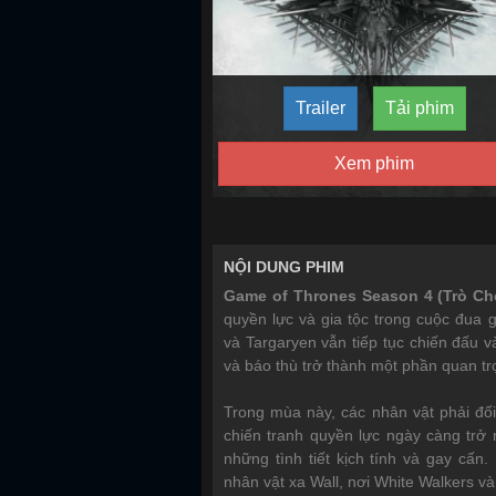
Trailer
Tải phim
Xem phim
NỘI DUNG PHIM
Game of Thrones Season 4 (Trò Ch
quyền lực và gia tộc trong cuộc đua g
và Targaryen vẫn tiếp tục chiến đấu 
và báo thù trở thành một phần quan tr
Trong mùa này, các nhân vật phải đố
chiến tranh quyền lực ngày càng trở 
những tình tiết kịch tính và gay cấn
nhân vật xa Wall, nơi White Walkers v