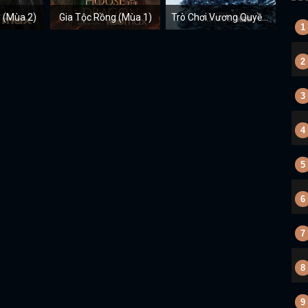
 (Mùa 2)
Gia Tộc Rồng (Mùa 1)
Trò Chơi Vương Quyền (Mùa 8)
1
2
3
4
5
6
7
8
9