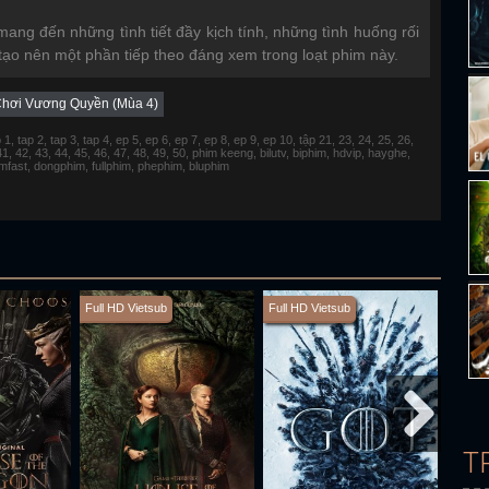
ang đến những tình tiết đầy kịch tính, những tình huống rối
 tạo nên một phần tiếp theo đáng xem trong loạt phim này.
Chơi Vương Quyền (Mùa 4)
 tap 2, tap 3, tap 4, ep 5, ep 6, ep 7, ep 8, ep 9, ep 10, tập 21, 23, 24, 25, 26,
 41, 42, 43, 44, 45, 46, 47, 48, 49, 50, phim keeng, bilutv, biphim, hdvip, hayghe,
fimfast, dongphim, fullphim, phephim, bluphim
Full HD Vietsub
Full HD Vietsub
Full H
T