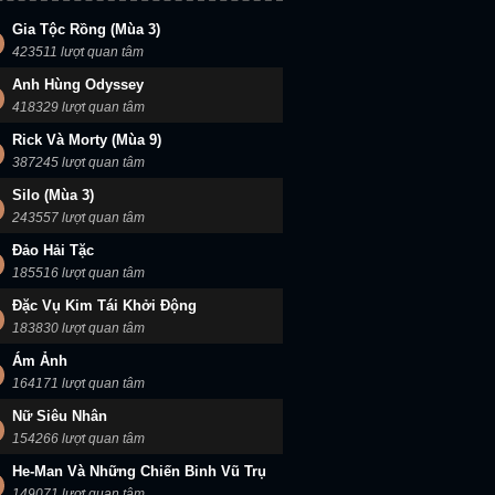
Trò Chơi Vương Quyền (Mùa 7)
Trò Chơi Vương Quyền (Mùa 6)
Trò Chơi Vương Quyền (Mùa 5)
Gia Tộc Rồng (Mùa 3)
423511 lượt quan tâm
Anh Hùng Odyssey
418329 lượt quan tâm
Rick Và Morty (Mùa 9)
387245 lượt quan tâm
Silo (Mùa 3)
243557 lượt quan tâm
Đảo Hải Tặc
185516 lượt quan tâm
Đặc Vụ Kim Tái Khởi Động
183830 lượt quan tâm
Ám Ảnh
164171 lượt quan tâm
Nữ Siêu Nhân
154266 lượt quan tâm
He-Man Và Những Chiến Binh Vũ Trụ
149071 lượt quan tâm