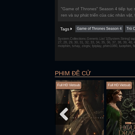
"Game of Thrones" Season 4 tiếp tục m
ren và sự phát triển của các nhân vật,
Tags
Game of Thrones Season 4
Trò 
System.Collections.Generic.List`1[System.String] tap 1,
27, 28, 29, 30, 31, 32, 33, 34, 35, 36, 37, 38, 39, 40,
motphim, tvhay, zingtv, fptplay, phim1080, luotphim, 
PHIM ĐỀ CỬ
Full HD Vietsub
Full HD Vietsub