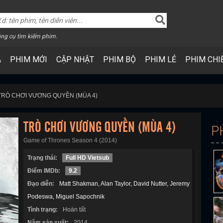
ng cụ tìm kiếm phim.
A
PHIM MỚI
CẬP NHẬT
PHIM BỘ
PHIM LẺ
PHIM CHI
TRÒ CHƠI VƯƠNG QUYỀN (MÙA 4)
TRÒ CHƠI VƯƠNG QUYỀN (MÙA 4)
P
Game of Thrones Season 4 (2014)
Trạng thái:
Full HD Vietsub
Điểm IMDb:
9.2
Đạo diễn:
Matt Shakman
Alan Taylor
David Nutter
Jeremy
Podeswa
Miguel Sapochnik
Tình trạng:
Hoàn tất
Năm sản xuất:
2014