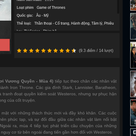
Loạt phim
Game of Thrones
Quốc gia:
Âu - Mỹ
Thể loại:
Thần thoại - Cổ trang
Hành động
Tâm lý
Phiêu
lưu
TV Series - Phim bộ
Diễn viên:
Charles Dance
Peter Dinklage
Liam
Cunningham
Iain Glen
Nathalie Emmanuel
(
9.3
điểm /
14
lượt)
ơi Vương Quyền - Mùa 4)
tiếp tục theo chân các nhân vật
iành Iron Throne. Các gia đình Stark, Lannister, Baratheon,
và tranh đoạt quyền kiểm soát Westeros, nhưng sự phục hận
ọng của cốt truyện.
i mặt với những thách thức mới và đầy khó khăn. Các cuộc
nên phức tạp, và sự đối đầu giữa các nhân vật làm nổi bật
. Ngoài ra, mùa 4 tiếp tục phát triển câu chuyện của những
à nguy cơ từ bên ngoài đang tiến gần hơn đối với Westeros.