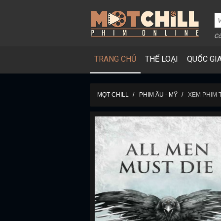
Cô
TRANG CHỦ
THỂ LOẠI
QUỐC GI
MỌT CHILL
PHIM ÂU - MỸ
XEM PHIM 