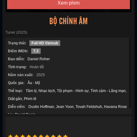
Xem phim
BỘ CHỈNH ÂM
Tuner (2025)
Trạng thái:
Full HD Vietsub
Điểm IMDb:
7.3
Đạo diễn:
Daniel Roher
Tình trạng:
Hoàn tất
Năm sản xuất:
2025
Quốc gia:
Âu - Mỹ
Thể loại:
Tâm lý
Nhạc kịch
Tội phạm - Hình sự
Tình cảm - Lãng mạn
Giật gân
Phim lẻ
Diễn viên:
Dustin Hoffman
Jean Yoon
Tovah Feldshuh
Havana Rose
Liu
David Reale