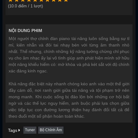
(
10.0
điểm /
1
lượt)
NỘI DUNG PHIM
Một người thợ chỉnh đàn piano tài năng luôn sống bằng sự tỉ
mỉ, kiên nhẫn và đôi tai nhạy bén với từng âm thanh nhỏ
nhất. Thế nhưng, chính những kỹ năng tưởng chừng chỉ phục
vụ cho âm nhạc ấy lại vô tình giúp anh phát hiện mình sở hữu
một năng khiếu hiếm có: mở khóa và phá két sắt với độ chính
xác đáng kinh ngạc.
Khả năng đặc biệt này nhanh chóng kéo anh vào một thế giới
đầy cám dỗ, nơi ranh giới giữa tài năng và tội phạm trở nên
mong manh. Khi cuộc sống bị đảo lộn bởi những cơ hội bất
ngờ và các thế lực nguy hiểm, anh buộc phải lựa chọn giữa
việc tiếp tục con đường lương thiện hay đánh đổi tất cả để
theo đuổi một số phận hoàn toàn khác.
Tags
Tuner
Bộ Chỉnh Âm