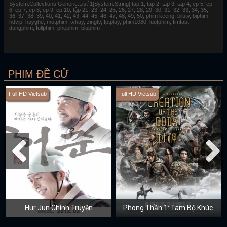
System.Collections.Generic.List`1[System.String] tap 1, tap 2, tap 3, tap 4, ep 5, ep
6, ep 7, ep 8, ep 9, ep 10, tập 21, 23, 24, 25, 26, 27, 28, 29, 30, 31, 32, 33, 34, 35,
36, 37, 38, 39, 40, 41, 42, 43, 44, 45, 46, 47, 48, 49, 50, phim keeng, bilutv, biphim,
hdvip, hayghe, motphim, tvhay, zingtv, fptplay, phim1080, luotphim, fimfast,
dongphim, fullphim, phephim, bluphim
PHIM ĐỀ CỬ
Full HD Vietsub
Full HD Vietsub
Hur Jun Chính Truyện
Phong Thần 1: Tam Bộ Khúc