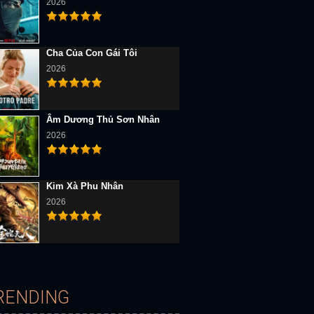
2026
Cha Của Con Gái Tôi
2026
Âm Dương Thủ Sơn Nhân
2026
D Vietsub
Full HD Vietsub
Full HD Vietsub
Kim Xà Phu Nhân
2026
Đừng Động Vào Băng Đảng Của Tôi!!
Bài Học Tình Yêu Thứ 9
Học Sinh Chuyển Trường
RENDING