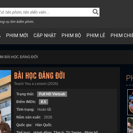
ng cụ tìm kiếm phim.
A
PHIM MỚI
CẬP NHẬT
PHIM BỘ
PHIM LẺ
PHIM CHI
IM BÀI HỌC ĐÁNG ĐỜI
BÀI HỌC ĐÁNG ĐỜI
P
Teach You a Lesson (2026)
Trạng thái:
Full HD Vietsub
Điểm IMDb:
8.5
Tình trạng:
Hoàn tất
Năm sản xuất:
2026
Quốc gia:
Hàn Quốc
Thể loại:
Hành động
Tâm lý
TV Series - Phim bộ