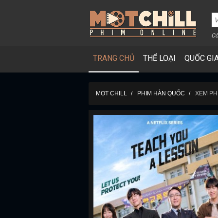
Cô
TRANG CHỦ
THỂ LOẠI
QUỐC GI
MỌT CHILL
PHIM HÀN QUỐC
XEM PH