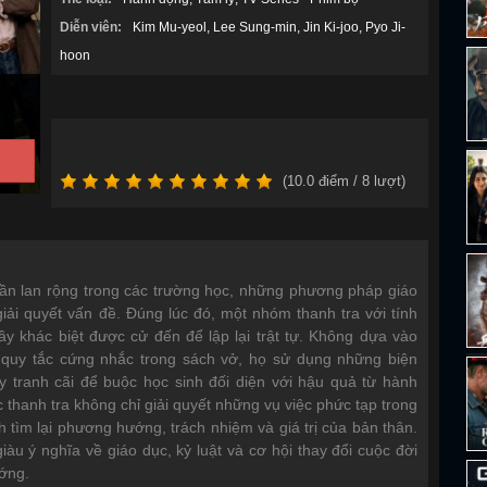
Diễn viên:
Kim Mu-yeol
Lee Sung-min
Jin Ki-joo
Pyo Ji-
hoon
(
10.0
điểm /
8
lượt)
 dần lan rộng trong các trường học, những phương pháp giáo
ải quyết vấn đề. Đúng lúc đó, một nhóm thanh tra với tính
y khác biệt được cử đến để lập lại trật tự. Không dựa vào
quy tắc cứng nhắc trong sách vở, họ sử dụng những biện
y tranh cãi để buộc học sinh đối diện với hậu quả từ hành
 thanh tra không chỉ giải quyết những vụ việc phức tạp trong
 tìm lại phương hướng, trách nhiệm và giá trị của bản thân.
iàu ý nghĩa về giáo dục, kỷ luật và cơ hội thay đổi cuộc đời
ớng.