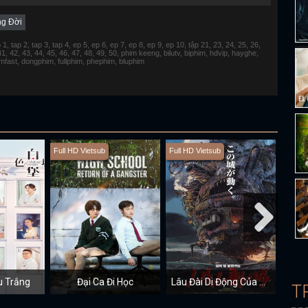
ng Đời
 tap 2, tap 3, tap 4, ep 5, ep 6, ep 7, ep 8, ep 9, ep 10, tập 21, 23, 24, 25, 26,
 41, 42, 43, 44, 45, 46, 47, 48, 49, 50, phim keeng, bilutv, biphim, hdvip, hayghe,
fimfast, dongphim, fullphim, phephim, bluphim
Full HD Vietsub
Full HD Vietsub
Full H
u Trắng
Đại Ca Đi Học
Lâu Đài Di Động Của Howl
T