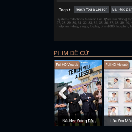
Tags
Teach You a Lesson
Bài Học Đá
System.Collections.Generic.List`1[System.String] tap 1,
27, 28, 29, 30, 31, 32, 33, 34, 35, 36, 37, 38, 39, 40,
motphim, tvhay, zingtv, fptplay, phim1080, luotphim, 
PHIM ĐỀ CỬ
Full HD Vietsub
Full HD Vietsub
Bài Học Đáng Đời
Lâu Đài Mà