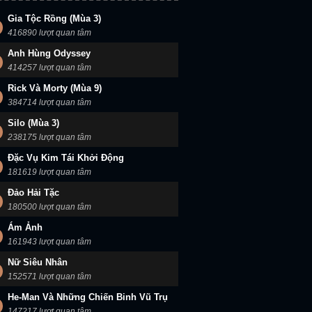
Gia Tộc Rồng (Mùa 3)
416890 lượt quan tâm
Anh Hùng Odyssey
414257 lượt quan tâm
Rick Và Morty (Mùa 9)
384714 lượt quan tâm
Silo (Mùa 3)
238175 lượt quan tâm
Đặc Vụ Kim Tái Khởi Động
181619 lượt quan tâm
Đảo Hải Tặc
180500 lượt quan tâm
Ám Ảnh
161943 lượt quan tâm
Nữ Siêu Nhân
152571 lượt quan tâm
He-Man Và Những Chiến Binh Vũ Trụ
147217 lượt quan tâm