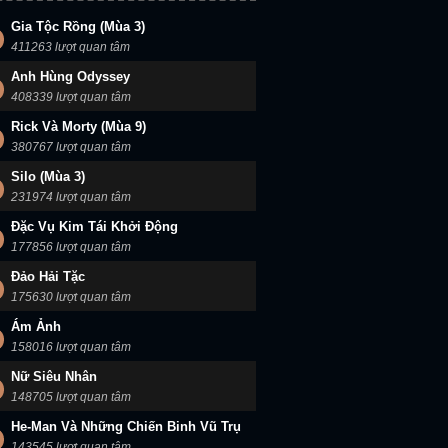
Gia Tộc Rồng (Mùa 3)
411263 lượt quan tâm
Anh Hùng Odyssey
408339 lượt quan tâm
Rick Và Morty (Mùa 9)
380767 lượt quan tâm
Silo (Mùa 3)
231974 lượt quan tâm
Đặc Vụ Kim Tái Khởi Động
177856 lượt quan tâm
Đảo Hải Tặc
175630 lượt quan tâm
Ám Ảnh
158016 lượt quan tâm
Nữ Siêu Nhân
148705 lượt quan tâm
He-Man Và Những Chiến Binh Vũ Trụ
143545 lượt quan tâm