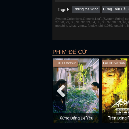
Tags
Riding the Wind
Đứng Trên Đầu 
System.Collections.Generic.List`1[System.String] tap 1,
27, 28, 29, 30, 31, 32, 33, 34, 35, 36, 37, 38, 39, 40,
motphim, tvhay, zingtv, fptplay, phim1080, luotphim, 
PHIM ĐỀ CỬ
Full HD Vietsub
Full HD Vietsub
Xứng Đáng Để Yêu
Trên Đống 