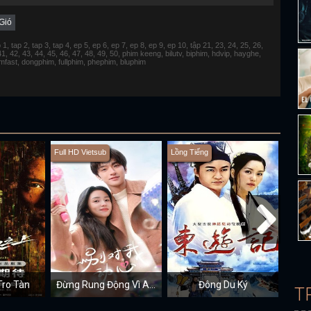
Gió
 tap 2, tap 3, tap 4, ep 5, ep 6, ep 7, ep 8, ep 9, ep 10, tập 21, 23, 24, 25, 26,
 41, 42, 43, 44, 45, 46, 47, 48, 49, 50, phim keeng, bilutv, biphim, hdvip, hayghe,
fimfast, dongphim, fullphim, phephim, bluphim
Full HD Vietsub
Lồng Tiếng
Full H
Tro Tàn
Đừng Rung Động Vì Anh
Đông Du Ký
T