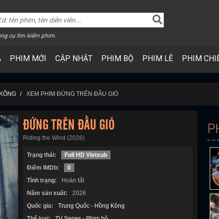
ng cụ tìm kiếm phim.
A
PHIM MỚI
CẬP NHẬT
PHIM BỘ
PHIM LẺ
PHIM CHI
 KÔNG
XEM PHIM ĐỨNG TRÊN ĐẦU GIÓ
ĐỨNG TRÊN ĐẦU GIÓ
P
Riding the Wind (2026)
Trạng thái:
Full HD Vietsub
Điểm IMDb:
0
Tình trạng:
Hoàn tất
Năm sản xuất:
2026
Quốc gia:
Trung Quốc - Hồng Kông
Thể loại:
TV Series - Phim bộ