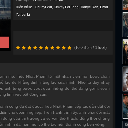
Diễn viên:
Chunyi Wu
Kimmy Fei Tong
Tianye Ren
Entai
Yu
Lei Li
(
10.0
điểm /
1
lượt)
 mạnh mẽ, Tiêu Nhất Phàm từ một nhân viên mới bước chân
ỗ lực để khẳng định năng lực của mình. Nhờ tư duy nhạy
mới, anh từng bước vượt qua những đối thủ đáng gờm, vươn
ong lĩnh vực bất động sản.
hành công đã đạt được, Tiêu Nhất Phàm tiếp tục dẫn dắt đội
iện cho doanh nghiệp. Trên hành trình ấy, anh phải đối mặt
ến động của thị trường và vô vàn thử thách, đồng thời chứng
 tầm nhìn dài hạn mới có thể tạo nên thành công bền vững.