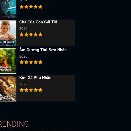
2026
Cha Của Con Gái Tôi
2026
Âm Dương Thủ Sơn Nhân
2026
D Vietsub
Full HD Vietsub
Full HD Vietsub
Kim Xà Phu Nhân
2026
Đừng Động Vào Băng Đảng Của Tôi!!
Bốn Mùa Đằng Đẵng
Bộ Tứ Siêu Đẳng: Bước Đi Đầu Tiên
RENDING