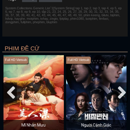
System.Collections.Generic.List`1[System.String] tap 1, tap 2, tap 3, tap 4, ep 5, ep
6, ep 7, ep 8, ep 9, ep 10, tập 21, 23, 24, 25, 26, 27, 28, 29, 30, 31, 32, 33, 34, 35,
36, 37, 38, 39, 40, 41, 42, 43, 44, 45, 46, 47, 48, 49, 50, phim keeng, bilutv, biphim,
hdvip, hayghe, motphim, tvhay, zingtv, fptplay, phim1080, luotphim, fimfast,
dongphim, fullphim, phephim, bluphim
PHIM ĐỀ CỬ
Full HD Vietsub
Full HD Vietsub
Mĩ Nhân Mưu
Người Cảnh Giác