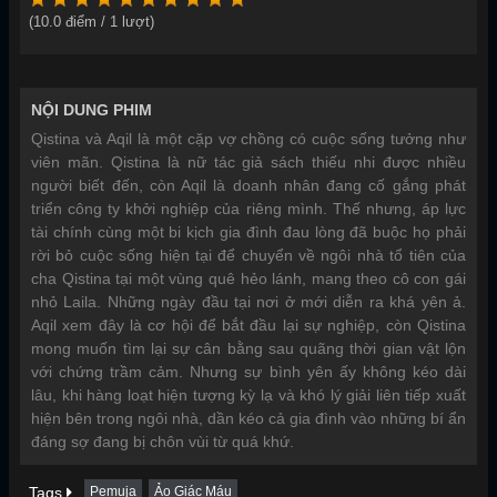
(
10.0
điểm /
1
lượt)
NỘI DUNG PHIM
Qistina và Aqil là một cặp vợ chồng có cuộc sống tưởng như
viên mãn. Qistina là nữ tác giả sách thiếu nhi được nhiều
người biết đến, còn Aqil là doanh nhân đang cố gắng phát
triển công ty khởi nghiệp của riêng mình. Thế nhưng, áp lực
tài chính cùng một bi kịch gia đình đau lòng đã buộc họ phải
rời bỏ cuộc sống hiện tại để chuyển về ngôi nhà tổ tiên của
cha Qistina tại một vùng quê hẻo lánh, mang theo cô con gái
nhỏ Laila. Những ngày đầu tại nơi ở mới diễn ra khá yên ả.
Aqil xem đây là cơ hội để bắt đầu lại sự nghiệp, còn Qistina
mong muốn tìm lại sự cân bằng sau quãng thời gian vật lộn
với chứng trầm cảm. Nhưng sự bình yên ấy không kéo dài
lâu, khi hàng loạt hiện tượng kỳ lạ và khó lý giải liên tiếp xuất
hiện bên trong ngôi nhà, dần kéo cả gia đình vào những bí ẩn
đáng sợ đang bị chôn vùi từ quá khứ.
Tags
Pemuja
Ảo Giác Máu