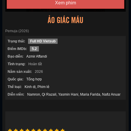
Xem phim
ẢO GIÁC MÁU
Pemuja (2026)
Trạng thái:
Full HD Vietsub
Điểm IMDb:
5.2
Đạo diễn:
Azmir Affandi
Tình trạng:
Hoàn tất
Năm sản xuất:
2026
Quốc gia:
Tổng hợp
Thể loại:
Kinh dị
Phim lẻ
Diễn viên:
Namron
Qi Razali
Yasmin Hani
Maria Farida
Nafiz Anuar