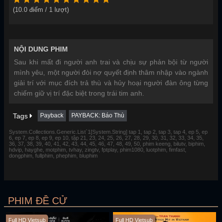
(
10.0
điểm /
1
lượt)
NỘI DUNG PHIM
Sau khi mất đi người anh trai và chịu sự phản bội từ người
mình yêu, một người đòi nợ quyết định thâm nhập vào ngành
giải trí với mục đích trả thù và hủy hoại người đàn ông từng
chiếm giữ vị trí đặc biệt trong trái tim anh.
Tags
Payback
PAYBACK: Báo Thù
System.Collections.Generic.List`1[System.String] tap 1, tap 2, tap 3, tap 4, ep 5, ep
6, ep 7, ep 8, ep 9, ep 10, tập 21, 23, 24, 25, 26, 27, 28, 29, 30, 31, 32, 33, 34, 35,
36, 37, 38, 39, 40, 41, 42, 43, 44, 45, 46, 47, 48, 49, 50, phim keeng, bilutv, biphim,
hdvip, hayghe, motphim, tvhay, zingtv, fptplay, phim1080, luotphim, fimfast,
dongphim, fullphim, phephim, bluphim
PHIM ĐỀ CỬ
Full HD Vietsub
Full HD Vietsub