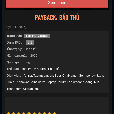
Xem phim
PAYBACK: BÁO THÙ
Payback (2026)
Trạng thái:
Full HD Vietsub
Điểm IMDb:
8.1
Tình trạng:
Hoàn tất
Năm sản xuất:
2026
Quốc gia:
Tổng hợp
Thể loại:
Tâm lý
TV Series - Phim bộ
Diễn viên:
Amnat Taengsombun
Boss Chaikamon Sermsongwittaya
Fuaiz Thanawat Shinawatra
Toptap Jarukit Kaewmoonrueang
Min
Thanakorn Wichanukhor