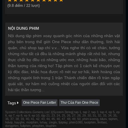
(
9.8
điểm /
22
lượt)
NỘI DUNG PHIM
Nội dung tập phim xoay quanh góc nhìn của những nhân vật
phụ bên trong thế giới One Piece như dân thường, lính hải
quân, chủ shop tạp chí v.v... Vừa nghe thì có vẻ chán, tưởng
chừng như tất cả đều là những mảnh ghép rất nhỏ bé, nhưng
thực chất họ đều có những ước mơ, những hoài bão, những
thần tượng của riêng họ! Tập phim có 1 cách kể chuyện cực
kỳ độc đáo, khắc họa được rõ nét sự sợ hãi, kinh hoàng của
những người lính trong 1 trận Thánh chiến điên rồ tràn ngập
quái vật, sự hâm mộ cuồng nhiệt của người dân đối với các
hải tặc thần tượng...
Tags
One Piece Fan Letter
Thư Của Fan One Piece
System.Collections.Generic.List`1[System.String] tap 1, tap 2, tap 3, tap 4, ep 5, ep
6, ep 7, ep 8, ep 9, ep 10, tập 21, 23, 24, 25, 26, 27, 28, 29, 30, 31, 32, 33, 34, 35,
36, 37, 38, 39, 40, 41, 42, 43, 44, 45, 46, 47, 48, 49, 50, phim keeng, bilutv, biphim,
hdvip, hayghe, motphim, tvhay, zingtv, fptplay, phim1080, luotphim, fimfast,
dongphim, fullphim, phephim, bluphim