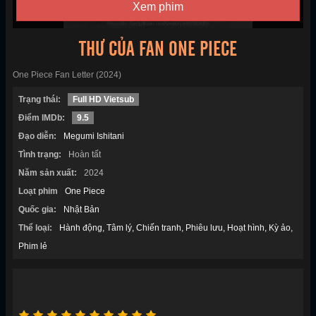
Xem phim
THƯ CỦA FAN ONE PIECE
One Piece Fan Letter (2024)
Trạng thái:
Full HD Vietsub
Điểm IMDb:
9.5
Đạo diễn:
Megumi Ishitani
Tình trạng:
Hoàn tất
Năm sản xuất:
2024
Loạt phim
One Piece
Quốc gia:
Nhật Bản
Thể loại:
Hành động
Tâm lý
Chiến tranh
Phiêu lưu
Hoạt hình
Kỳ ảo
Phim lẻ