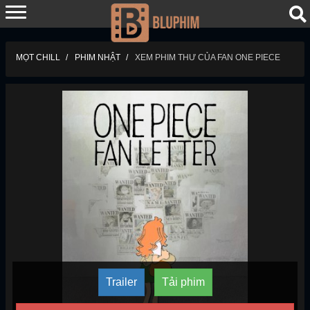
MỌT CHILL
PHIM NHẬT
XEM PHIM THƯ CỦA FAN ONE PIECE
Trailer
Tải phim