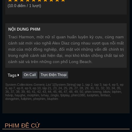
(
10.0
điểm /
1
lượt)
NỘI DUNG PHIM
Traci Harmon, một nữ sĩ quan huấn luyện kỳ cựu, cùng nam
cảnh sát mới vào nghề Alex Diaz cùng nhau vượt qua nỗi mất
mát của một đồng nghiệp, đối mặt với những vấn đề chính trị
trong nghề cảnh sát hiện đại, mọi khó khăn chồng chất tại sở
cảnh sát và trên những con phố Long Beach.
Tags
On Call
Trực Điện Thoại
System.Collections.Generic.List`1[System.String] tap 1, tap 2, tap 3, tap 4, ep 5, ep
6, ep 7, ep 8, ep 9, ep 10, tập 21, 23, 24, 25, 26, 27, 28, 29, 30, 31, 32, 33, 34, 35,
36, 37, 38, 39, 40, 41, 42, 43, 44, 45, 46, 47, 48, 49, 50, phim keeng, bilutv, biphim,
hdvip, hayghe, motphim, tvhay, zingtv, fptplay, phim1080, luotphim, fimfast,
dongphim, fullphim, phephim, bluphim
PHIM ĐỀ CỬ