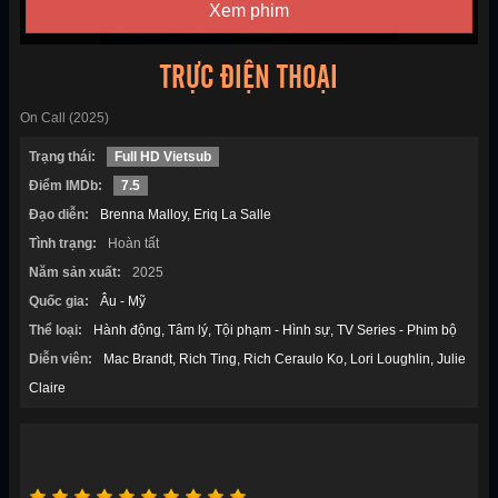
Xem phim
TRỰC ĐIỆN THOẠI
On Call (2025)
Trạng thái:
Full HD Vietsub
Điểm IMDb:
7.5
Đạo diễn:
Brenna Malloy
Eriq La Salle
Tình trạng:
Hoàn tất
Năm sản xuất:
2025
Quốc gia:
Âu - Mỹ
Thể loại:
Hành động
Tâm lý
Tội phạm - Hình sự
TV Series - Phim bộ
Diễn viên:
Mac Brandt
Rich Ting
Rich Ceraulo Ko
Lori Loughlin
Julie
Claire