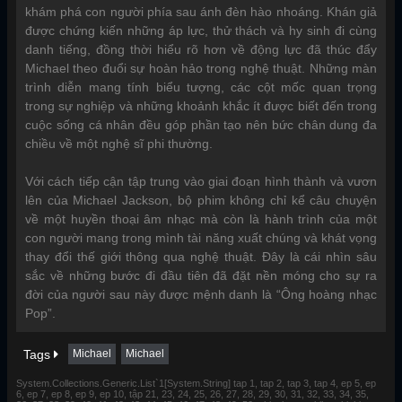
khám phá con người phía sau ánh đèn hào nhoáng. Khán giả
được chứng kiến những áp lực, thử thách và hy sinh đi cùng
danh tiếng, đồng thời hiểu rõ hơn về động lực đã thúc đẩy
Michael theo đuổi sự hoàn hảo trong nghệ thuật. Những màn
trình diễn mang tính biểu tượng, các cột mốc quan trọng
trong sự nghiệp và những khoảnh khắc ít được biết đến trong
cuộc sống cá nhân đều góp phần tạo nên bức chân dung đa
chiều về một nghệ sĩ phi thường.
Với cách tiếp cận tập trung vào giai đoạn hình thành và vươn
lên của Michael Jackson, bộ phim không chỉ kể câu chuyện
về một huyền thoại âm nhạc mà còn là hành trình của một
con người mang trong mình tài năng xuất chúng và khát vọng
thay đổi thế giới thông qua nghệ thuật. Đây là cái nhìn sâu
sắc về những bước đi đầu tiên đã đặt nền móng cho sự ra
đời của người sau này được mệnh danh là “Ông hoàng nhạc
Pop”.
Tags
Michael
Michael
System.Collections.Generic.List`1[System.String] tap 1, tap 2, tap 3, tap 4, ep 5, ep
6, ep 7, ep 8, ep 9, ep 10, tập 21, 23, 24, 25, 26, 27, 28, 29, 30, 31, 32, 33, 34, 35,