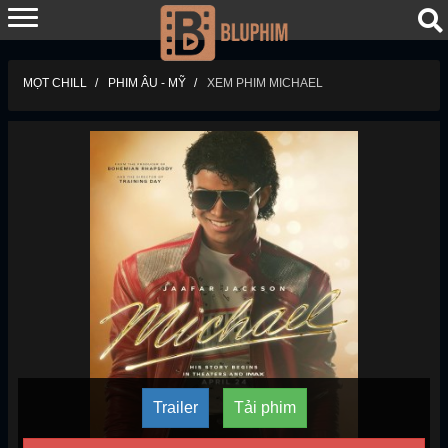
MỌT CHILL
PHIM ÂU - MỸ
XEM PHIM MICHAEL
Trailer
Tải phim