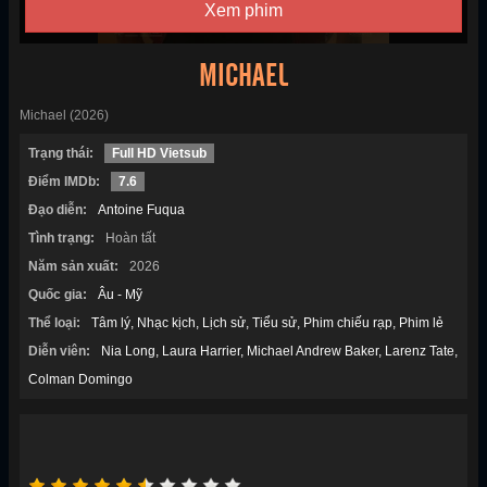
Xem phim
MICHAEL
Michael (2026)
Trạng thái:
Full HD Vietsub
Điểm IMDb:
7.6
Đạo diễn:
Antoine Fuqua
Tình trạng:
Hoàn tất
Năm sản xuất:
2026
Quốc gia:
Âu - Mỹ
Thể loại:
Tâm lý
Nhạc kịch
Lịch sử
Tiểu sử
Phim chiếu rạp
Phim lẻ
Diễn viên:
Nia Long
Laura Harrier
Michael Andrew Baker
Larenz Tate
Colman Domingo