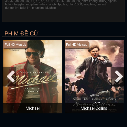
36, 37, 38, 39, 40, 41, 42, 43, 44, 45, 46, 47, 48, 49, 50, phim keeng, bilutv, biphim,
hdvip, hayghe, motphim, tvhay, zingtv, fptplay, phim1080, luotphim, fimfast,
dongphim, fullphim, phephim, bluphim
PHIM ĐỀ CỬ
Full HD Vietsub
Full HD Vietsub
Michael
Michael Collins