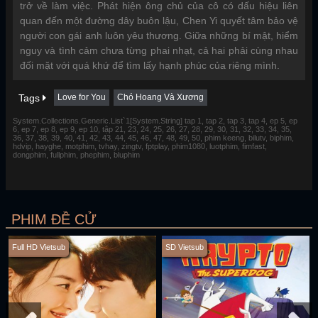
trở về làm việc. Phát hiện ông chủ của cô có dấu hiệu liên
quan đến một đường dây buôn lậu, Chen Yi quyết tâm bảo vệ
người con gái anh luôn yêu thương. Giữa những bí mật, hiểm
nguy và tình cảm chưa từng phai nhạt, cả hai phải cùng nhau
đối mặt với quá khứ để tìm lấy hạnh phúc của riêng mình.
Tags
Love for You
Chó Hoang Và Xương
System.Collections.Generic.List`1[System.String] tap 1, tap 2, tap 3, tap 4, ep 5, ep
6, ep 7, ep 8, ep 9, ep 10, tập 21, 23, 24, 25, 26, 27, 28, 29, 30, 31, 32, 33, 34, 35,
36, 37, 38, 39, 40, 41, 42, 43, 44, 45, 46, 47, 48, 49, 50, phim keeng, bilutv, biphim,
hdvip, hayghe, motphim, tvhay, zingtv, fptplay, phim1080, luotphim, fimfast,
dongphim, fullphim, phephim, bluphim
PHIM ĐỀ CỬ
Full HD Vietsub
SD Vietsub