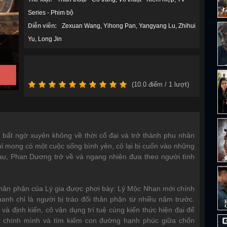
Series - Phim bộ
Diễn viên:
Zexuan Wang
Yihong Pan
Yangyang Lu
Zhihui
Yu
Long Jin
(
10.0
điểm /
1
lượt)
h bất ngờ xuyên không về thời cổ đại và trở thành phu nhân
 mong có một cuộc sống bình yên, cô lại bị cuốn vào những
u, Phan Dương trở về và ngang nhiên đưa theo người tình
ề thân phận của Lý gia được phơi bày: Lý Mộc Nhan mới chính
Thanh chỉ là người bị tráo đổi thân phận từ nhiều năm trước.
à định kiến, cô vận dụng trí tuệ cùng kiến thức hiện đại để
vệ chính mình và tìm kiếm con đường hạnh phúc giữa chốn