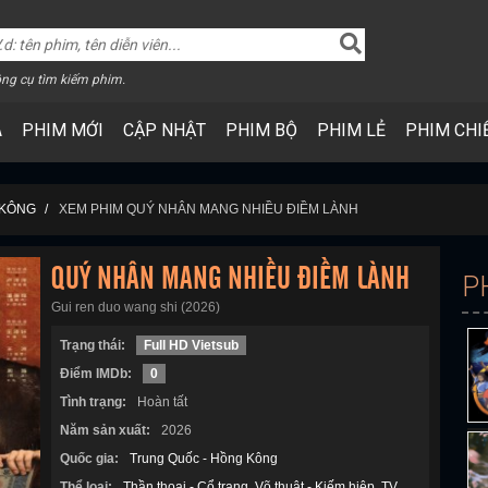
ng cụ tìm kiếm phim.
A
PHIM MỚI
CẬP NHẬT
PHIM BỘ
PHIM LẺ
PHIM CHI
 KÔNG
XEM PHIM QUÝ NHÂN MANG NHIỀU ĐIỀM LÀNH
QUÝ NHÂN MANG NHIỀU ĐIỀM LÀNH
P
Gui ren duo wang shi (2026)
Trạng thái:
Full HD Vietsub
Điểm IMDb:
0
Tình trạng:
Hoàn tất
Năm sản xuất:
2026
Quốc gia:
Trung Quốc - Hồng Kông
Thể loại:
Thần thoại - Cổ trang
Võ thuật - Kiếm hiệp
TV