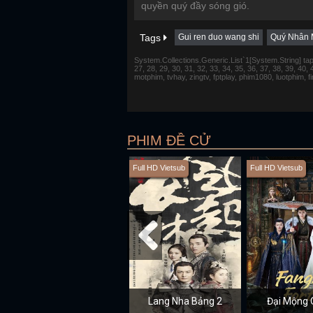
quyền quý đầy sóng gió.
Tags
Gui ren duo wang shi
Quý Nhân 
System.Collections.Generic.List`1[System.String] tap 1,
27, 28, 29, 30, 31, 32, 33, 34, 35, 36, 37, 38, 39, 40,
motphim, tvhay, zingtv, fptplay, phim1080, luotphim, 
PHIM ĐỀ CỬ
Full HD Vietsub
Full HD Vietsub
Lang Nha Bảng 2
Đại Mộng 