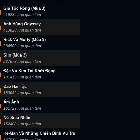
Gia Tộc Rồng (Mùa 3)
416234 lượt quan tâm
Anh Hùng Odyssey
413828 lượt quan tâm
Rick Và Morty (Mùa 9)
384509 lượt quan tâm
Silo (Mùa 3)
237678 lượt quan tâm
Đặc Vụ Kim Tái Khởi Động
181413 lượt quan tâm
Đảo Hải Tặc
180052 lượt quan tâm
Ám Ảnh
161729 lượt quan tâm
Nữ Siêu Nhân
152408 lượt quan tâm
He-Man Và Những Chiến Binh Vũ Trụ
147085 lượt quan tâm