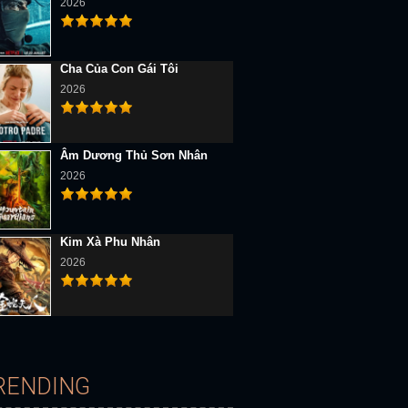
2026
Cha Của Con Gái Tôi
2026
Âm Dương Thủ Sơn Nhân
2026
D Vietsub
Full HD Vietsub
Full HD Vietsub
Kim Xà Phu Nhân
2026
RENDING
Người Nhện Hàng Xóm Thân Thiện
Điềm Lành (Mùa 2)
He-Man Và Những Chủ Nhân Vũ Trụ (M