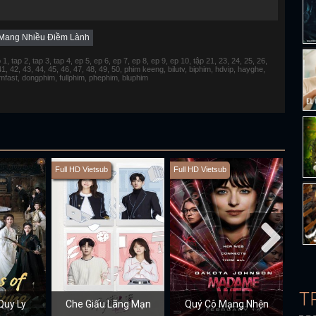
Mang Nhiều Điềm Lành
 tap 2, tap 3, tap 4, ep 5, ep 6, ep 7, ep 8, ep 9, ep 10, tập 21, 23, 24, 25, 26,
 41, 42, 43, 44, 45, 46, 47, 48, 49, 50, phim keeng, bilutv, biphim, hdvip, hayghe,
fimfast, dongphim, fullphim, phephim, bluphim
Full HD Vietsub
Full HD Vietsub
Full H
T
Quy Ly
Che Giấu Lãng Mạn
Quý Cô Mạng Nhện