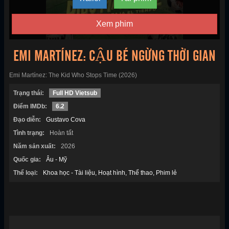
Xem phim
EMI MARTÍNEZ: CẬU BÉ NGỪNG THỜI GIAN
Emi Martínez: The Kid Who Stops Time (2026)
Trạng thái:
Full HD Vietsub
Điểm IMDb:
6.2
Đạo diễn:
Gustavo Cova
Tình trạng:
Hoàn tất
Năm sản xuất:
2026
Quốc gia:
Âu - Mỹ
Thể loại:
Khoa học - Tài liệu
Hoạt hình
Thể thao
Phim lẻ