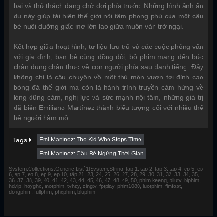
bại và thử thách đang chờ đợi phía trước. Những hình ảnh ẩn
dụ này giúp tái hiện thế giới nội tâm phong phú của một cậu
bé nuôi dưỡng giấc mơ lớn lao giữa muôn vàn trở ngại.
Kết hợp giữa hoạt hình, tư liệu lưu trữ và các cuộc phỏng vấn
với gia đình, bạn bè cùng đồng đội, bộ phim mang đến bức
chân dung chân thực về con người phía sau danh tiếng. Đây
không chỉ là câu chuyện về một thủ môn vươn tới đỉnh cao
bóng đá thế giới mà còn là hành trình truyền cảm hứng về
lòng dũng cảm, nghị lực và sức mạnh nội tâm, những giá trị
đã biến Emiliano Martínez thành biểu tượng đối với nhiều thế
hệ người hâm mộ.
Tags
Emi Martínez: The Kid Who Stops Time
Emi Martínez: Cậu Bé Ngừng Thời Gian
System.Collections.Generic.List`1[System.String] tap 1, tap 2, tap 3, tap 4, ep 5, ep
6, ep 7, ep 8, ep 9, ep 10, tập 21, 23, 24, 25, 26, 27, 28, 29, 30, 31, 32, 33, 34, 35,
36, 37, 38, 39, 40, 41, 42, 43, 44, 45, 46, 47, 48, 49, 50, phim keeng, bilutv, biphim,
hdvip, hayghe, motphim, tvhay, zingtv, fptplay, phim1080, luotphim, fimfast,
dongphim, fullphim, phephim, bluphim