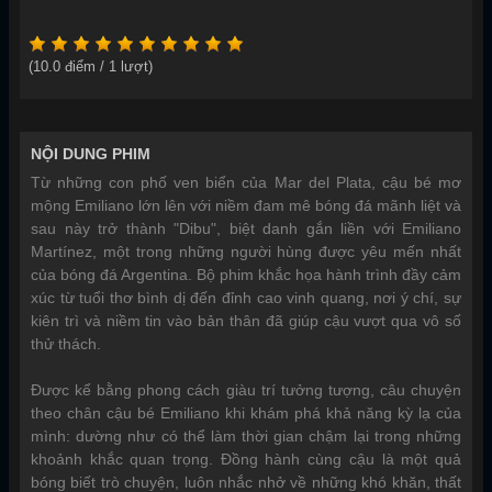
(
10.0
điểm /
1
lượt)
NỘI DUNG PHIM
Từ những con phố ven biển của Mar del Plata, cậu bé mơ
mộng Emiliano lớn lên với niềm đam mê bóng đá mãnh liệt và
sau này trở thành "Dibu", biệt danh gắn liền với Emiliano
Martínez, một trong những người hùng được yêu mến nhất
của bóng đá Argentina. Bộ phim khắc họa hành trình đầy cảm
xúc từ tuổi thơ bình dị đến đỉnh cao vinh quang, nơi ý chí, sự
kiên trì và niềm tin vào bản thân đã giúp cậu vượt qua vô số
thử thách.
Được kể bằng phong cách giàu trí tưởng tượng, câu chuyện
theo chân cậu bé Emiliano khi khám phá khả năng kỳ lạ của
mình: dường như có thể làm thời gian chậm lại trong những
khoảnh khắc quan trọng. Đồng hành cùng cậu là một quả
bóng biết trò chuyện, luôn nhắc nhở về những khó khăn, thất