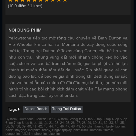
(
10.0
điểm /
1
lượt)
NỘI DUNG PHIM
Yellowstone tiếp tục mở rộng câu chuyện về Beth Dutton và
Rip Wheeler khi cả hai rời Montana để xây dựng cuộc sống
mới tại Trang trại Dutton ở Texas cùng Carter, cậu bé họ xem
như con trai, nhưng vùng đất mới nhanh chóng kéo họ vào
cuộc chiến với các bà trùm chăn nuôi, giới tài phiệt và thế lực
chính trị muốn thâu tóm đất đai, buộc Rip phải quay lại con
đường bạo lực để bảo vệ gia đình trong khi Beth dùng sự sắc
sảo và tàn nhẫn của mình để đối đầu mọi kẻ thù, tạo nên một
hành trình cao bồi chính kịch đậm chất Viễn Tây mang phong
cách đặc trưng của Taylor Sheridan.
Tags
Dutton Ranch
Trang Trại Dutton
System.Collections.Generic.List`1[System.String] tap 1, tap 2, tap 3, tap 4, ep 5, ep
6, ep 7, ep 8, ep 9, ep 10, tập 21, 23, 24, 25, 26, 27, 28, 29, 30, 31, 32, 33, 34, 35,
36, 37, 38, 39, 40, 41, 42, 43, 44, 45, 46, 47, 48, 49, 50, phim keeng, bilutv, biphim,
hdvip, hayghe, motphim, tvhay, zingtv, fptplay, phim1080, luotphim, fimfast,
dongphim, fullphim, phephim, bluphim