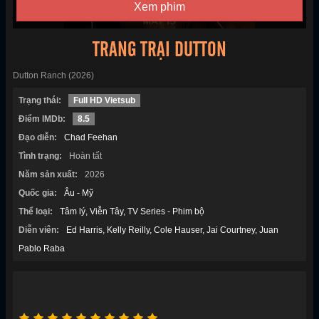
Xem phim
TRANG TRẠI DUTTON
Dutton Ranch (2026)
Trạng thái:
Full HD Vietsub
Điểm IMDb:
8.5
Đạo diễn:
Chad Feehan
Tình trạng:
Hoàn tất
Năm sản xuất:
2026
Quốc gia:
Âu - Mỹ
Thể loại:
Tâm lý
Viễn Tây
TV Series - Phim bộ
Diễn viên:
Ed Harris
Kelly Reilly
Cole Hauser
Jai Courtney
Juan
Pablo Raba