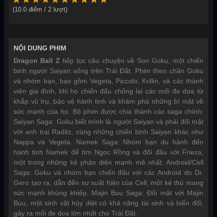
(
10.0
điểm /
2
lượt)
NỘI DUNG PHIM
Dragon Ball Z
tiếp tục câu chuyện về Son Goku, một chiến
binh người Saiyan sống trên Trái Đất. Phim theo chân Goku
và nhóm bạn, bao gồm Vegeta, Piccolo, Krillin, và các thành
viên gia đình, khi họ chiến đấu chống lại các mối đe dọa từ
khắp vũ trụ, bảo vệ hành tinh và khám phá những bí mật về
sức mạnh của họ. Bộ phim được chia thành các saga chính:
Saiyan Saga: Goku biết mình là người Saiyan và phải đối mặt
với anh trai Raditz, cùng những chiến binh Saiyan khác như
Nappa và Vegeta. Namek Saga: Nhóm bạn du hành đến
hành tinh Namek để tìm Ngọc Rồng và đối đầu với Frieza,
một trong những kẻ phản diện mạnh mẽ nhất. Android/Cell
Saga: Goku và nhóm bạn chiến đấu với các Android do Dr.
Gero tạo ra, dẫn đến sự xuất hiện của Cell, một kẻ thù mang
sức mạnh khủng khiếp. Majin Buu Saga: Đối mặt với Majin
Buu, một sinh vật hủy diệt có khả năng tái sinh và biến đổi,
gây ra mối đe dọa lớn nhất cho Trái Đất.