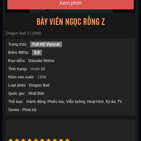
Xem phim
BẢY VIÊN NGỌC RỒNG Z
Dragon Ball Z (1996)
Trạng thái:
Full HD Vietsub
Điểm IMDb:
8.8
Đạo diễn:
Daisuke Nishio
Tình trạng:
Hoàn tất
Năm sản xuất:
1996
Loạt phim
Dragon Ball
Quốc gia:
Nhật Bản
Thể loại:
Hành động
Phiêu lưu
Viễn tưởng
Hoạt hình
Kỳ ảo
TV
Series - Phim bộ