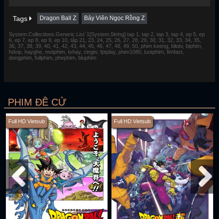
Tags
Dragon Ball Z
Bảy Viên Ngọc Rồng Z
System.Collections.Generic.List`1[System.String] tap 1, tap 2, tap 3, tap 4, ep 5, ep
6, ep 7, ep 8, ep 9, ep 10, tập 21, 23, 24, 25, 26, 27, 28, 29, 30, 31, 32, 33, 34, 35,
36, 37, 38, 39, 40, 41, 42, 43, 44, 45, 46, 47, 48, 49, 50, phim keeng, bilutv, biphim,
hdvip, hayghe, motphim, tvhay, zingtv, fptplay, phim1080, luotphim, fimfast,
dongphim, fullphim, phephim, bluphim
PHIM ĐỀ CỬ
Full HD Vietsub
Full HD Vietsub