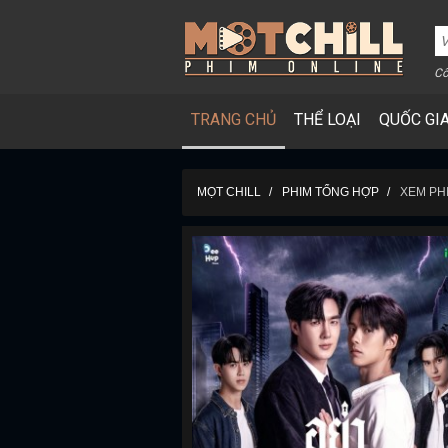
Cô
TRANG CHỦ
THỂ LOẠI
QUỐC GI
MỌT CHILL
PHIM TỔNG HỢP
XEM PH