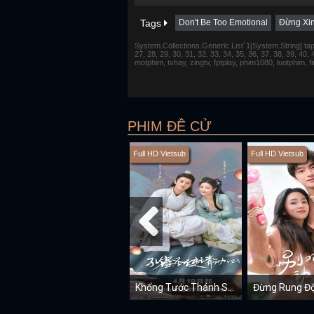
Tags
Don't Be Too Emotional
Đừng Xin
System.Collections.Generic.List`1[System.String] tap 1,
27, 28, 29, 30, 31, 32, 33, 34, 35, 36, 37, 38, 39, 40,
motphim, tvhay, zingtv, fptplay, phim1080, luotphim, 
PHIM ĐỀ CỬ
Full HD Vietsub
Full HD Vietsub
Khổng Tước Thánh Sứ Xin Hãy Rung Động