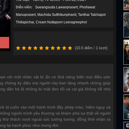
Diễn viên:
Sueangsuda Lawanprasert
Phollawat
Manuprasert
Machida Sutthikunphanit
Tanthai Tatchapol
Thitiapichai
Cream Nuttaporn Leeragreephol
(
10.0
điểm /
1
lượt)
 bạn với một nhân vật bí ẩn có khả năng biến mọi điều ước
ng chừng kỳ diệu mà người này ban tặng nhanh chóng giúp
ng dần hé lộ những bí mật đen tối và cái giá không hề nhỏ
 trẻ bị cuốn vào một hành trình đầy phép màu, hiểm nguy và
những người mình yêu thương và khám phá sự thật về người
g thử thách vượt ngoài sức tưởng tượng, đồng thời nhận ra
ang lại hạnh phúc như mong đợi.