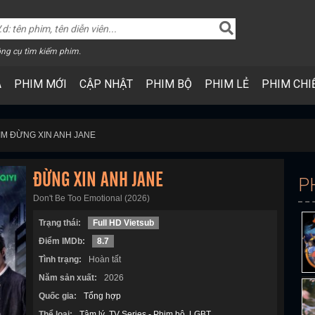
ng cụ tìm kiếm phim.
A
PHIM MỚI
CẬP NHẬT
PHIM BỘ
PHIM LẺ
PHIM CHI
IM ĐỪNG XIN ANH JANE
ĐỪNG XIN ANH JANE
P
Don't Be Too Emotional (2026)
Trạng thái:
Full HD Vietsub
Điểm IMDb:
8.7
Tình trạng:
Hoàn tất
Năm sản xuất:
2026
Quốc gia:
Tổng hợp
Thể loại:
Tâm lý
TV Series - Phim bộ
LGBT