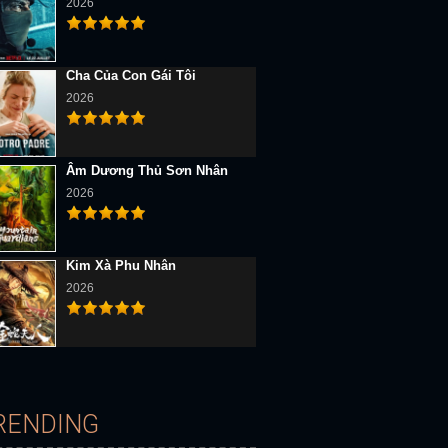
2026
Cha Của Con Gái Tôi
2026
Âm Dương Thủ Sơn Nhân
2026
D Vietsub
Full HD Vietsub
Full HD Vietsub
Kim Xà Phu Nhân
2026
Anh Jade: Người Trung Gian
Xin Lỗi, Anh Yêu Em
Jane (Mùa 3)
RENDING