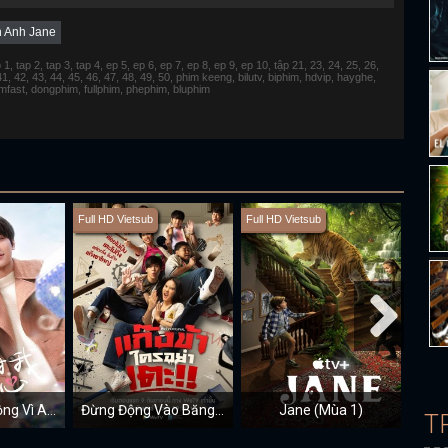
 Anh Jane
 tap 2, tap 3, tap 4, ep 5, ep 6, ep 7, ep 8, ep 9, ep 10, tập 21, 23, 24, 25, 26,
 41, 42, 43, 44, 45, 46, 47, 48, 49, 50, phim keeng, bilutv, biphim, hdvip, hayghe,
fimfast, dongphim, fullphim, phephim, bluphim
Full HD Vietsub
Full HD Vietsub
Full H
Đừng Rung Động Vì Anh
Đừng Động Vào Băng Đảng Của Tôi!!
Jane (Mùa 1)
T