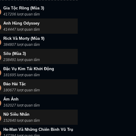
Gia Tộc Rồng (Mùa 3)
417206 lượt quan tâm
Anh Hùng Odyssey
414447 lượt quan tâm
Rick Và Morty (Mùa 9)
384807 lượt quan tâm
Silo (Mùa 3)
238491 lượt quan tâm
Đặc Vụ Kim Tái Khởi Động
181695 lượt quan tâm
Đảo Hải Tặc
180677 lượt quan tâm
Ám Ảnh
162027 lượt quan tâm
Nữ Siêu Nhân
152640 lượt quan tâm
He-Man Và Những Chiến Binh Vũ Trụ
147294 lượt quan tâm