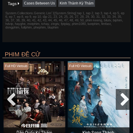
Tags
Cases Between Us
Kinh Thành Kỳ Thám
System.Collections.Generic.List`1[System.String] tap 1, tap 2, tap 3, tap 4, ep 5, ep
6, ep 7, ep 8, ep 9, ep 10, tập 21, 23, 24, 25, 26, 27, 28, 29, 30, 31, 32, 33, 34, 35,
36, 37, 38, 39, 40, 41, 42, 43, 44, 45, 46, 47, 48, 49, 50, phim keeng, bilutv, biphim,
hdvip, hayghe, motphim, tvhay, zingtv, fptplay, phim1080, luotphim, fimfast,
dongphim, fullphim, phephim, bluphim
PHIM ĐỀ CỬ
Full HD Vietsub
Full HD Vietsub
Dân Quốc Kỳ Thám
Kính Song Thành