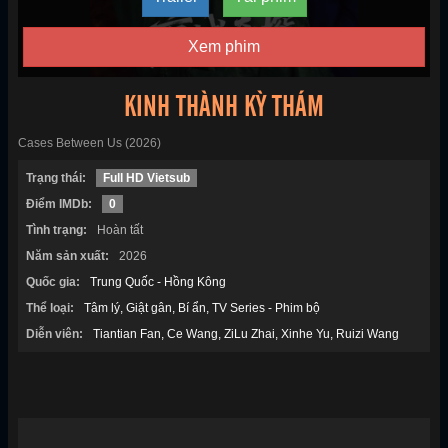
Xem phim
KINH THÀNH KỲ THÁM
Cases Between Us (2026)
Trạng thái:
Full HD Vietsub
Điểm IMDb:
0
Tình trạng:
Hoàn tất
Năm sản xuất:
2026
Quốc gia:
Trung Quốc - Hồng Kông
Thể loại:
Tâm lý
Giật gân
Bí ẩn
TV Series - Phim bộ
Diễn viên:
Tiantian Fan
Ce Wang
ZiLu Zhai
Xinhe Yu
Ruizi Wang