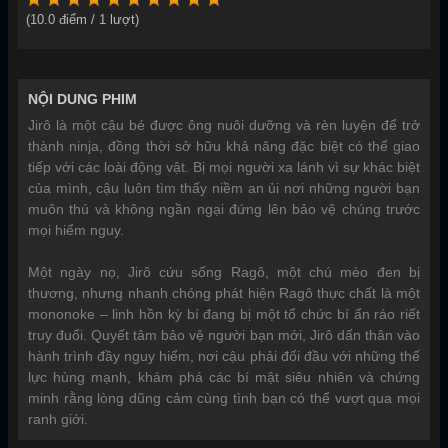
(
10.0
điểm /
1
lượt)
NỘI DUNG PHIM
Jirô là một cậu bé được ông nuôi dưỡng và rèn luyện để trở
thành ninja, đồng thời sở hữu khả năng đặc biệt có thể giao
tiếp với các loài động vật. Bị mọi người xa lánh vì sự khác biệt
của mình, cậu luôn tìm thấy niềm an ủi nơi những người bạn
muôn thú và không ngần ngại đứng lên bảo vệ chúng trước
mọi hiểm nguy.
Một ngày nọ, Jirô cứu sống Ragô, một chú mèo đen bị
thương, nhưng nhanh chóng phát hiện Ragô thực chất là một
mononoke – linh hồn kỳ bí đang bị một tổ chức bí ẩn ráo riết
truy đuổi. Quyết tâm bảo vệ người bạn mới, Jirô dấn thân vào
hành trình đầy nguy hiểm, nơi cậu phải đối đầu với những thế
lực hùng mạnh, khám phá các bí mật siêu nhiên và chứng
minh rằng lòng dũng cảm cùng tình bạn có thể vượt qua mọi
ranh giới.