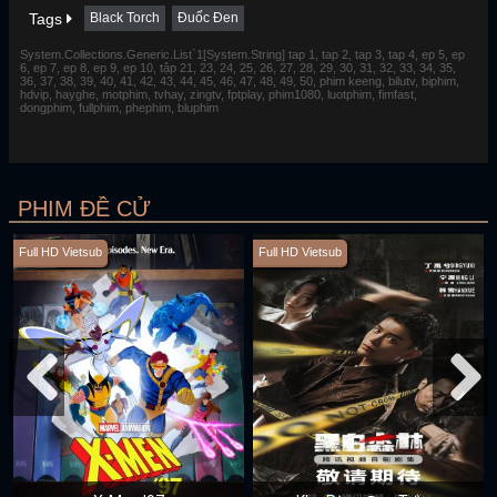
Tags
Black Torch
Đuốc Đen
System.Collections.Generic.List`1[System.String] tap 1, tap 2, tap 3, tap 4, ep 5, ep
6, ep 7, ep 8, ep 9, ep 10, tập 21, 23, 24, 25, 26, 27, 28, 29, 30, 31, 32, 33, 34, 35,
36, 37, 38, 39, 40, 41, 42, 43, 44, 45, 46, 47, 48, 49, 50, phim keeng, bilutv, biphim,
hdvip, hayghe, motphim, tvhay, zingtv, fptplay, phim1080, luotphim, fimfast,
dongphim, fullphim, phephim, bluphim
PHIM ĐỀ CỬ
Full HD Vietsub
Full HD Vietsub