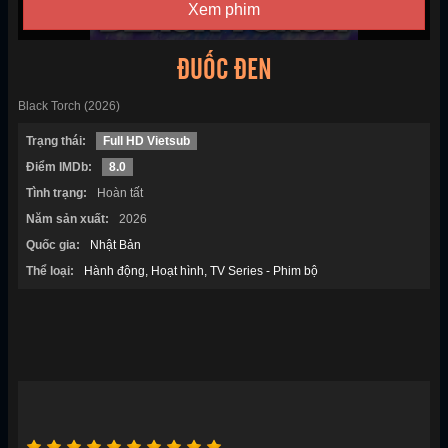
Xem phim
ĐUỐC ĐEN
Black Torch (2026)
Trạng thái:
Full HD Vietsub
Điểm IMDb:
8.0
Tình trạng:
Hoàn tất
Năm sản xuất:
2026
Quốc gia:
Nhật Bản
Thể loại:
Hành động
Hoạt hình
TV Series - Phim bộ