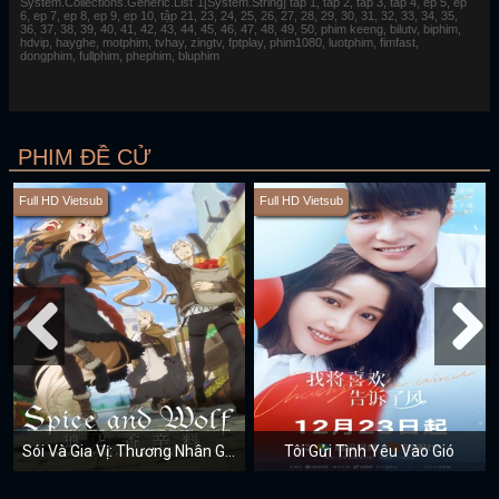
System.Collections.Generic.List`1[System.String] tap 1, tap 2, tap 3, tap 4, ep 5, ep
6, ep 7, ep 8, ep 9, ep 10, tập 21, 23, 24, 25, 26, 27, 28, 29, 30, 31, 32, 33, 34, 35,
36, 37, 38, 39, 40, 41, 42, 43, 44, 45, 46, 47, 48, 49, 50, phim keeng, bilutv, biphim,
hdvip, hayghe, motphim, tvhay, zingtv, fptplay, phim1080, luotphim, fimfast,
dongphim, fullphim, phephim, bluphim
PHIM ĐỀ CỬ
Full HD Vietsub
Full HD Vietsub
Sói Và Gia Vị: Thương Nhân Gặp Sói Thông Thái
Tôi Gửi Tình Yêu Vào Gió