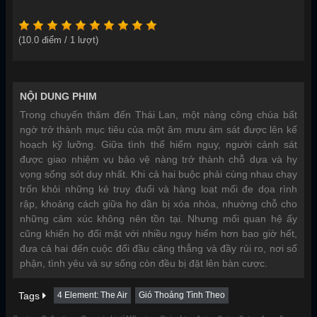
(
10.0
điểm /
1
lượt)
NỘI DUNG PHIM
Trong chuyến thăm đến Thái Lan, một nàng công chúa bất
ngờ trở thành mục tiêu của một âm mưu ám sát được lên kế
hoạch kỹ lưỡng. Giữa tình thế hiểm nguy, người cảnh sát
được giao nhiệm vụ bảo vệ nàng trở thành chỗ dựa và hy
vọng sống sót duy nhất. Khi cả hai buộc phải cùng nhau chạy
trốn khỏi những kẻ truy đuổi và hàng loạt mối đe dọa rình
rập, khoảng cách giữa họ dần bị xóa nhòa, nhường chỗ cho
những cảm xúc không nên tồn tại. Nhưng mối quan hệ ấy
cũng khiến họ đối mặt với nhiều nguy hiểm hơn bao giờ hết,
đưa cả hai đến cuộc đối đầu căng thẳng và đầy rủi ro, nơi số
phận, tình yêu và sự sống còn đều bị đặt lên bàn cược.
Tags
4 Element: The Air
Gió Thoảng Tình Theo