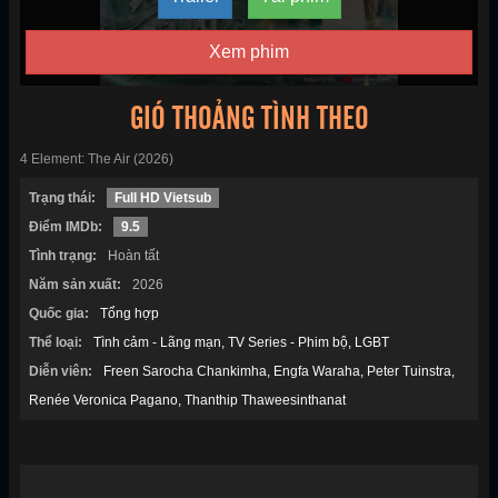
Xem phim
GIÓ THOẢNG TÌNH THEO
4 Element: The Air (2026)
Trạng thái:
Full HD Vietsub
Điểm IMDb:
9.5
Tình trạng:
Hoàn tất
Năm sản xuất:
2026
Quốc gia:
Tổng hợp
Thể loại:
Tình cảm - Lãng mạn
TV Series - Phim bộ
LGBT
Diễn viên:
Freen Sarocha Chankimha
Engfa Waraha
Peter Tuinstra
Renée Veronica Pagano
Thanthip Thaweesinthanat